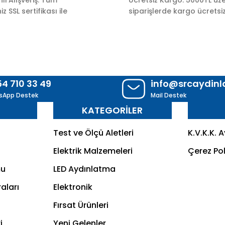
z SSL sertifikası ile
siparişlerde kargo ücretsiz
54 710 33 49
info@srcaydin
sApp Destek
Mail Destek
R
KATEGORİLER
Test ve Ölçü Aletleri
K.V.K.K. 
Elektrik Malzemeleri
Çerez Pol
mu
LED Aydınlatma
aları
Elektronik
Fırsat Ürünleri
i
Yeni Gelenler