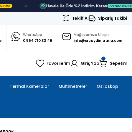
Havale ile Öde
%2 İndirim
Kazan
💳
ANINDA İNDIRIM
Teklif Al
Sipariş Takibi
WhatsApp
Mağazamıza Ulaşın
e
0 554 710 33 49
info@srcaydinlatma.com
Favorilerim
Giriş Yap
Sepetim
ı
Termal Kameralar
Multimetreler
Osiloskop