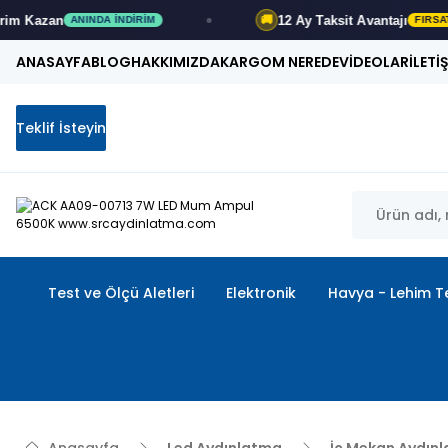
12 Ay
Taksit Avantajı
🚚
DA İNDIRIM
FIRSATI KAÇIRMA
ANASAYFA
BLOG
HAKKIMIZDA
KARGOM NEREDE
VİDEOLAR
İLETİ
Teklif İsteyin
Test ve Ölçü Aletleri
Elektronik
Havya - Lehim Te