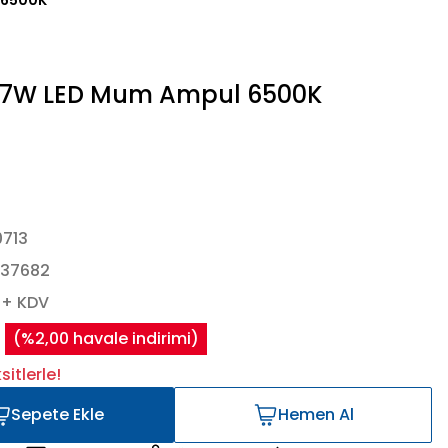
 6500K
 7W LED Mum Ampul 6500K
713
437682
 + KDV
(%2,00 havale indirimi)
itlerle!
Sepete Ekle
Hemen Al
Sepete Ekle
Hemen Al