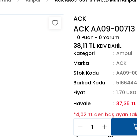
latma
Ampul
ACK AA09-00713 7W LED Mum Ampul
ACK
ACK AA09-00713
0 Puan - 0 Yorum
38,11 TL
KDV DAHİL
Kategori
Ampul
Marka
ACK
Stok Kodu
AA09-00
Barkod Kodu
516644
Fiyat
1,70 USD
Havale
37,35 TL
*4,02 TL den başlayan taks