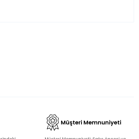
fımıza iletebilirsiniz.
Müşteri Memnuniyeti
rindeki
Müşteri Memnuniyeti: Satış öncesi ve