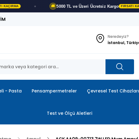
5000 TL ve Üzeri
Ücretsiz Kargo
🚚
FIRSATI KAÇIRMA
ŞİM
Neredeyiz?
İstanbul, Türkiy
li - Pasta
Pensampermetreler
Çevresel Test Cihazlar
Test ve Ölçü Aletleri