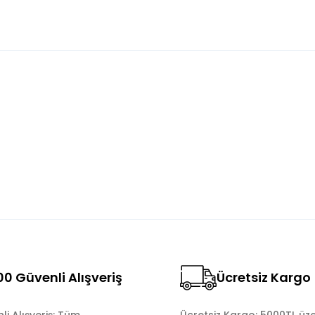
konularda yetersiz gördüğünüz noktaları öneri formunu kullanarak tara
Bu ürüne ilk yorumu siz yapın!
Yorum Yaz
0 Güvenli Alışveriş
Ücretsiz Kargo
Gönder
i Alışveriş: Tüm
Ücretsiz Kargo: 5000TL üze