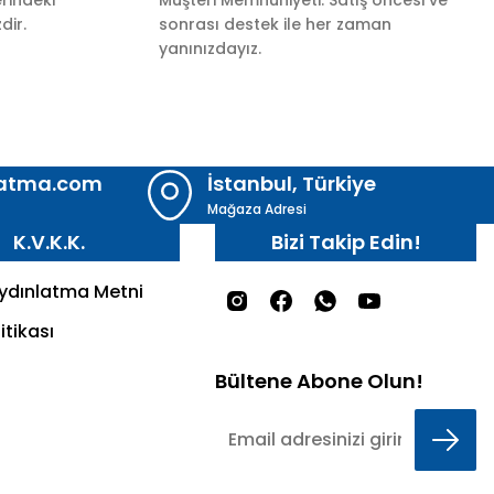
dir.
sonrası destek ile her zaman
yanınızdayız.
latma.com
İstanbul, Türkiye
Mağaza Adresi
K.V.K.K.
Bizi Takip Edin!
Aydınlatma Metni
itikası
Bültene Abone Olun!