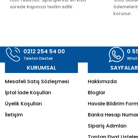
sürede kapınıza teslim edilir.
ödemelerini
korunur.
0212 254 54 00
0 5
Telefon Destek
What
KURUMSAL
SAYFALA
Mesafeli Satış Sözleşmesi
Hakkımızda
İptal İade Koşulları
Bloglar
Üyelik Koşulları
Havale Bildirim For
İletişim
Banka Hesap Numar
Sipariş Adımları
Toptan Fiyat Listeler