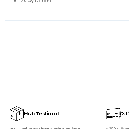
24 Ay Garanti
Bu ürünün fiyat bilgisi, resim, ürün açıklamalarında ve diğer 
Görüş ve önerileriniz için teşekkür ederiz.
Ürün resmi kalitesiz, bozuk veya görüntülenemiyor.
Ürün açıklamasında eksik bilgiler bulunuyor.
Ürün bilgilerinde hatalar bulunuyor.
Ürün fiyatı diğer sitelerden daha pahalı.
Bu ürüne benzer farklı alternatifler olmalı.
Hızlı Teslimat
%10
Hızlı Teslimat: Siparişleriniz en kısa
%100 Güvenl