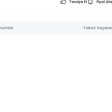
Tavsiye Et
Fiyat Al
rumlar
Taksit Seçenek