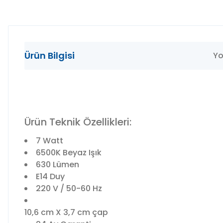
Ürün Bilgisi
Yo
Ürün Teknik Özellikleri:
7 Watt
6500K Beyaz Işık
630 Lümen
E14 Duy
220 V / 50-60 Hz
10,6 cm X 3,7 cm çap