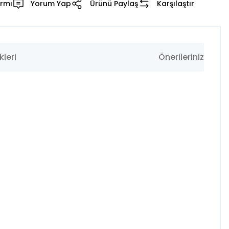
armı
Yorum Yap
Ürünü Paylaş
Karşılaştır
leri
Önerileriniz