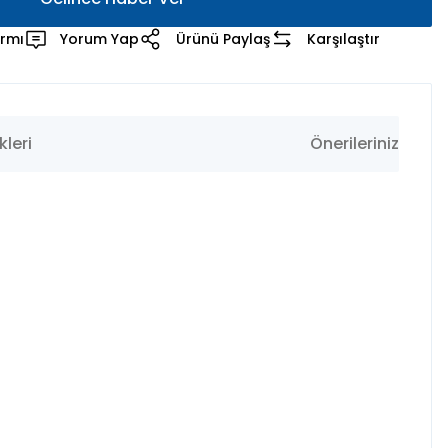
armı
Yorum Yap
Ürünü Paylaş
Karşılaştır
leri
Önerileriniz