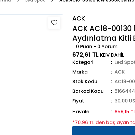
latma
Led Spot
ACK AC18-00130 18W 6500K Sensörl
ACK
ACK AC18-00130 1
Aydınlatma Kitli
0 Puan - 0 Yorum
672,61 TL
KDV DAHİL
Kategori
Led Spo
Marka
ACK
Stok Kodu
AC18-00
Barkod Kodu
516644
Fiyat
30,00 U
Havale
659,15 T
*70,96 TL den başlayan tak