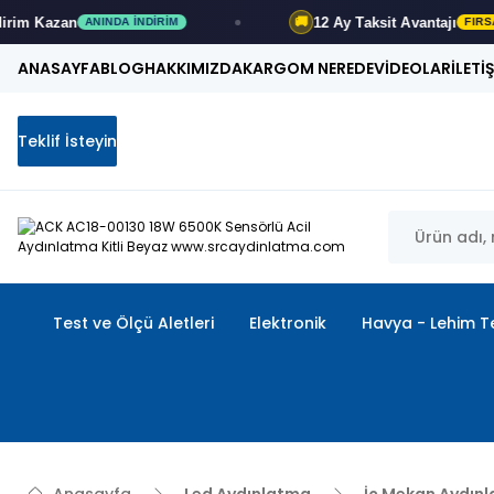
zan
12 Ay
Taksit Avantajı
🚚
ANINDA İNDIRIM
FIRSATI KAÇI
ANASAYFA
BLOG
HAKKIMIZDA
KARGOM NEREDE
VİDEOLAR
İLETİ
Teklif İsteyin
Test ve Ölçü Aletleri
Elektronik
Havya - Lehim Te