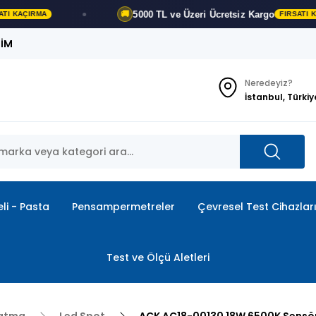
5000 TL ve Üzeri
Ücretsiz Kargo
🚚
RMA
FIRSATI KAÇIRMA
ŞİM
Neredeyiz?
İstanbul, Türkiy
li - Pasta
Pensampermetreler
Çevresel Test Cihazlar
Test ve Ölçü Aletleri