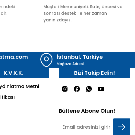
rindeki
Müşteri Memnuniyeti: Satış öncesi ve
dir.
sonrası destek ile her zaman
yanınızdayız.
latma.com
İstanbul, Türkiye
Mağaza Adresi
K.V.K.K.
Bizi Takip Edin!
Aydınlatma Metni
itikası
Bültene Abone Olun!