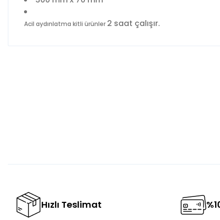
2 saat çalışır.
Acil aydınlatma kitli ürünler
Bu ürünün fiyat bilgisi, resim, ürün açıklamalarında ve diğer 
Görüş ve önerileriniz için teşekkür ederiz.
Ürün resmi kalitesiz, bozuk veya görüntülenemiyor.
Ürün açıklamasında eksik bilgiler bulunuyor.
Ürün bilgilerinde hatalar bulunuyor.
Ürün fiyatı diğer sitelerden daha pahalı.
Bu ürüne benzer farklı alternatifler olmalı.
Hızlı Teslimat
%10