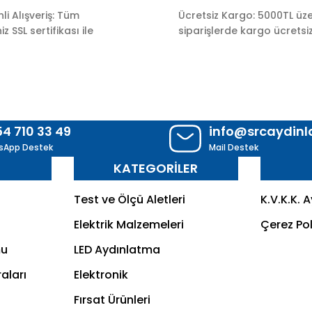
Gönder
i Alışveriş: Tüm
Ücretsiz Kargo: 5000TL üze
z SSL sertifikası ile
siparişlerde kargo ücretsiz
54 710 33 49
info@srcaydin
sApp Destek
Mail Destek
R
KATEGORİLER
Test ve Ölçü Aletleri
K.V.K.K. 
Elektrik Malzemeleri
Çerez Pol
mu
LED Aydınlatma
aları
Elektronik
Fırsat Ürünleri