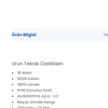
Ürün Bilgisi
Yo
Ürün Teknik Özellikleri:
18 Watt
6500 Kelvin
1800 Lümen
IP40 Koruma Sınıfı
Aydınlatma Açısı :
120º
Beyaz Gövde Rengi
300 mm x 70 mm