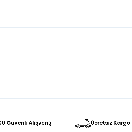
konularda yetersiz gördüğünüz noktaları öneri formunu kullanarak tara
Bu ürüne ilk yorumu siz yapın!
Yorum Yaz
0 Güvenli Alışveriş
Ücretsiz Kargo