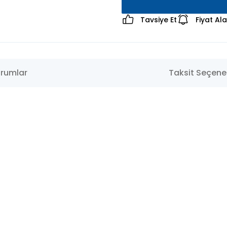
Tavsiye Et
Fiyat Al
rumlar
Taksit Seçenek