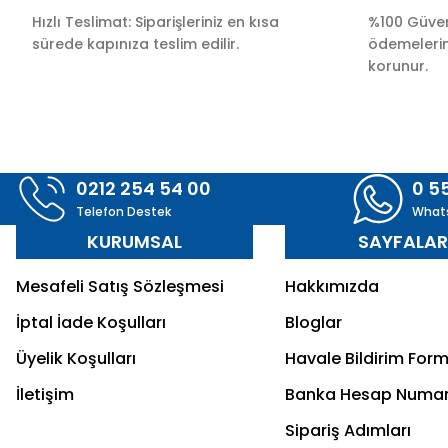
Hızlı Teslimat: Siparişleriniz en kısa
%100 Güvenl
sürede kapınıza teslim edilir.
ödemelerini
korunur.
0212 254 54 00
0 5
Telefon Destek
What
KURUMSAL
SAYFALA
Mesafeli Satış Sözleşmesi
Hakkımızda
İptal İade Koşulları
Bloglar
Üyelik Koşulları
Havale Bildirim For
İletişim
Banka Hesap Numar
Sipariş Adımları