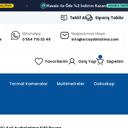
Havale ile Öde
%2 İndirim
Kazan
💳
ANINDA İNDIRIM
Teklif Al
Sipariş Takibi
WhatsApp
Mağazamıza Ulaşın
e
0 554 710 33 49
info@srcaydinlatma.com
Favorilerim
Giriş Yap
Sepetim
ı
Termal Kameralar
Multimetreler
Osiloskop