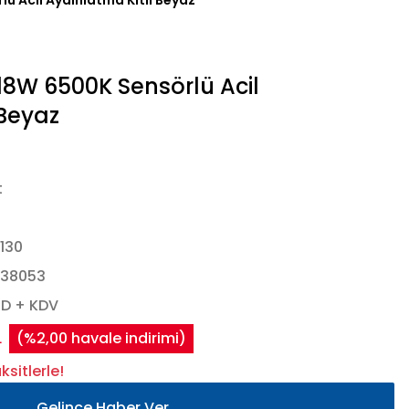
ü Acil Aydınlatma Kitli Beyaz
8W 6500K Sensörlü Acil
 Beyaz
t
130
438053
SD + KDV
L
(%2,00 havale indirimi)
sitlerle!
Gelince Haber Ver