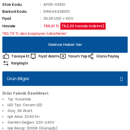
Stok Kodu
AP05-03601
Barkod Kodu
516644438001
Fiyat
35,00 USD + KDV
Havale
769,01 TL
(%2,00 havale indirimi)
*82,79 TL den başlayan taksitlerle!
Gelince Haber Ver
Tavsiye Et
Fiyat Alarmı
Yorum Yap
Ürünü Paylaş
Karşılaştır
Ürün Bilgisi
Ürün Teknik Özellikleri:
Tip: Yuvarlak
LED Tipi: Osram LED
Güç: 36 Watt
Işık Akısı: 3240 lm
Gerilim Değeri: 220-240V
Işık Rengi: 3000K (Günışığı)