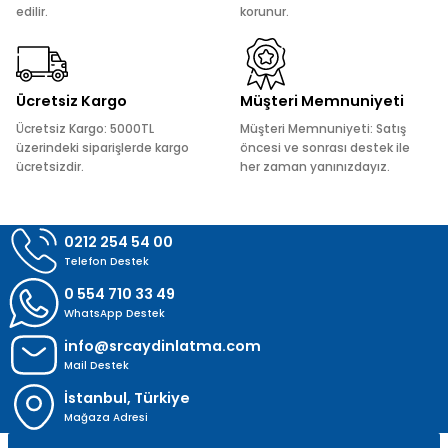
edilir.
korunur.
Ürün fiyatı diğer sitelerden daha pahalı.
Bu ürüne benzer farklı alternatifler olmalı.
Ücretsiz Kargo
Müşteri Memnuniyeti
Ücretsiz Kargo: 5000TL
Müşteri Memnuniyeti: Satış
üzerindeki siparişlerde kargo
öncesi ve sonrası destek ile
ücretsizdir.
her zaman yanınızdayız.
Gönder
0212 254 54 00
Telefon Destek
0 554 710 33 49
WhatsApp Destek
info@srcaydinlatma.com
Mail Destek
İstanbul, Türkiye
Mağaza Adresi