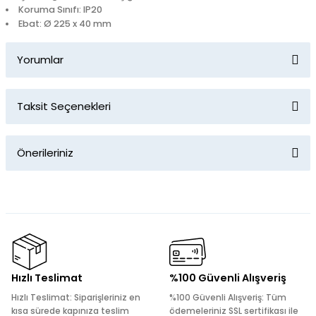
Koruma Sınıfı: IP20
Ebat: Ø 225 x 40 mm
Yorumlar
Taksit Seçenekleri
Bu ürüne ilk yorumu siz yapın!
Önerileriniz
Yorum Yaz
Bu ürünün fiyat bilgisi, resim, ürün açıklamalarında ve diğer
konularda yetersiz gördüğünüz noktaları öneri formunu
kullanarak tarafımıza iletebilirsiniz.
Görüş ve önerileriniz için teşekkür ederiz.
Ürün resmi kalitesiz, bozuk veya görüntülenemiyor.
Hızlı Teslimat
%100 Güvenli Alışveriş
Ürün açıklamasında eksik bilgiler bulunuyor.
Hızlı Teslimat: Siparişleriniz en
%100 Güvenli Alışveriş: Tüm
Ürün bilgilerinde hatalar bulunuyor.
kısa sürede kapınıza teslim
ödemeleriniz SSL sertifikası ile