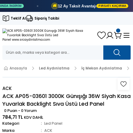
12 Ay
Taksit Avantajı
🚚
 İNDIRIM
FIRSATI KAÇIRMA
Teklif Al
Sipariş Takibi
Anasayfa
Led Aydınlatma
İç Mekan Aydınlatma
ACK
ACK AP05-03601 3000K Günışığı 36W Siyah Kasa
Yuvarlak Backlight Sıva Üstü Led Panel
0 Puan - 0 Yorum
784,71 TL
KDV DAHİL
Kategori
Led Panel
Marka
ACK