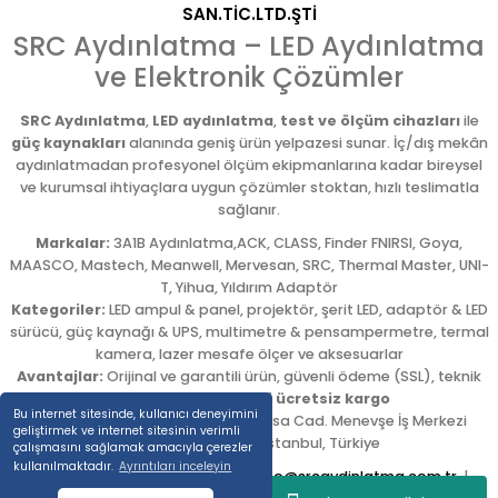
SAN.TİC.LTD.ŞTİ
SRC Aydınlatma – LED Aydınlatma
ve Elektronik Çözümler
SRC Aydınlatma
,
LED aydınlatma
,
test ve ölçüm cihazları
ile
güç kaynakları
alanında geniş ürün yelpazesi sunar. İç/dış mekân
aydınlatmadan profesyonel ölçüm ekipmanlarına kadar bireysel
ve kurumsal ihtiyaçlara uygun çözümler stoktan, hızlı teslimatla
sağlanır.
Markalar:
3A1B Aydınlatma,ACK, CLASS, Finder FNIRSI, Goya,
MAASCO, Mastech, Meanwell, Mervesan, SRC, Thermal Master, UNI-
T, Yihua, Yıldırım Adaptör
Kategoriler:
LED ampul & panel, projektör, şerit LED, adaptör & LED
sürücü, güç kaynağı & UPS, multimetre & pensampermetre, termal
kamera, lazer mesafe ölçer ve aksesuarlar
Avantajlar:
Orijinal ve garantili ürün, güvenli ödeme (SSL), teknik
destek,
5.000 TL üzeri ücretsiz kargo
Bu internet sitesinde, kullanıcı deneyimini
Adres:
Emekyemez Mah. Okçumusa Cad. Menevşe İş Merkezi
geliştirmek ve internet sitesinin verimli
No:22/58
,
Beyoğlu
/
İstanbul
,
Türkiye
çalışmasını sağlamak amacıyla çerezler
kullanılmaktadır.
Ayrıntıları inceleyin
Tel:
0212 254 54 00
|
E-posta:
info@srcaydinlatma.com.tr
|