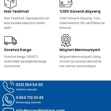
Ürün resmi kalitesiz, bozuk veya görüntülenemiyor.
Hızlı Teslimat
%100 Güvenli Alışveriş
Ürün açıklamasında eksik bilgiler bulunuyor.
Hızlı Teslimat: Siparişleriniz en
%100 Güvenli Alışveriş: Tüm
Ürün bilgilerinde hatalar bulunuyor.
kısa sürede kapınıza teslim
ödemeleriniz SSL sertifikası ile
edilir.
korunur.
Ürün fiyatı diğer sitelerden daha pahalı.
Bu ürüne benzer farklı alternatifler olmalı.
Ücretsiz Kargo
Müşteri Memnuniyeti
Ücretsiz Kargo: 5000TL
Müşteri Memnuniyeti: Satış
üzerindeki siparişlerde kargo
öncesi ve sonrası destek ile
ücretsizdir.
her zaman yanınızdayız.
Gönder
0212 254 54 00
Telefon Destek
0 554 710 33 49
WhatsApp Destek
info@srcaydinlatma.com