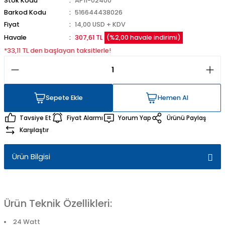
Stok Kodu
AP11-02400
Barkod Kodu
516644438026
Fiyat
14,00 USD + KDV
Havale
307,61 TL
(%2,00 havale indirimi)
*33,11 TL den başlayan taksitlerle!
Sepete Ekle
Hemen Al
Sepete Ekle
Hemen Al
Tavsiye Et
Fiyat Alarmı
Yorum Yap
Ürünü Paylaş
Karşılaştır
Ürün Bilgisi
Ürün Teknik Özellikleri:
24 Watt