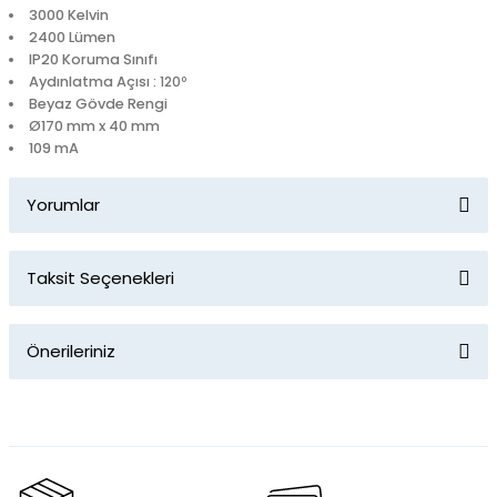
3000 Kelvin
2400 Lümen
IP20 Koruma Sınıfı
Aydınlatma Açısı :
120º
Beyaz Gövde Rengi
Ø170 mm x 40 mm
109 mA
Yorumlar
Taksit Seçenekleri
Bu ürüne ilk yorumu siz yapın!
Önerileriniz
Yorum Yaz
Bu ürünün fiyat bilgisi, resim, ürün açıklamalarında ve diğer
konularda yetersiz gördüğünüz noktaları öneri formunu
kullanarak tarafımıza iletebilirsiniz.
Görüş ve önerileriniz için teşekkür ederiz.