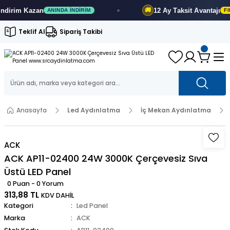
irim
Kazan
12 Ay
Taksit Avantajı
🚚
ANINDA İNDIRIM
FIRS
Teklif Al
Sipariş Takibi
Anasayfa
Led Aydınlatma
İç Mekan Aydınlatma
ACK
ACK AP11-02400 24W 3000K Çerçevesiz Sıva
Üstü LED Panel
0 Puan - 0 Yorum
313,88 TL
KDV DAHİL
Kategori
Led Panel
Marka
ACK