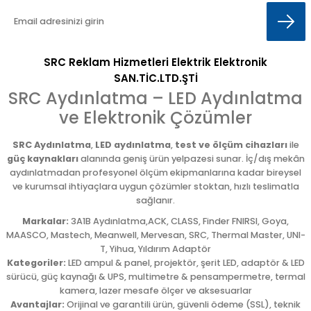
SRC Reklam Hizmetleri Elektrik Elektronik
SAN.TİC.LTD.ŞTİ
SRC Aydınlatma – LED Aydınlatma
ve Elektronik Çözümler
SRC Aydınlatma
,
LED aydınlatma
,
test ve ölçüm cihazları
ile
güç kaynakları
alanında geniş ürün yelpazesi sunar. İç/dış mekân
aydınlatmadan profesyonel ölçüm ekipmanlarına kadar bireysel
ve kurumsal ihtiyaçlara uygun çözümler stoktan, hızlı teslimatla
sağlanır.
Markalar:
3A1B Aydınlatma,ACK, CLASS, Finder FNIRSI, Goya,
MAASCO, Mastech, Meanwell, Mervesan, SRC, Thermal Master, UNI-
T, Yihua, Yıldırım Adaptör
Kategoriler:
LED ampul & panel, projektör, şerit LED, adaptör & LED
sürücü, güç kaynağı & UPS, multimetre & pensampermetre, termal
kamera, lazer mesafe ölçer ve aksesuarlar
Avantajlar:
Orijinal ve garantili ürün, güvenli ödeme (SSL), teknik