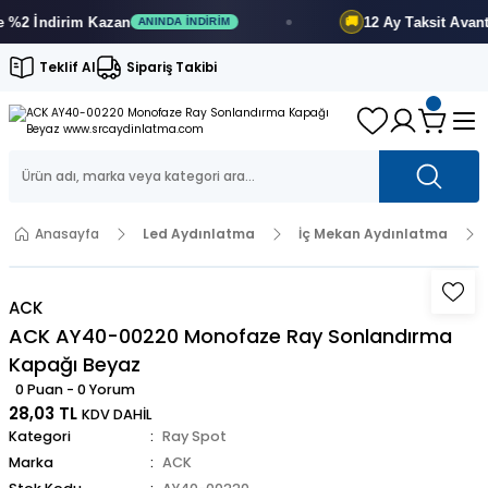
2 İndirim
Kazan
12 Ay
Taksit Avantajı
🚚
ANINDA İNDIRIM
Teklif Al
Sipariş Takibi
Anasayfa
Led Aydınlatma
İç Mekan Aydınlatma
ACK
ACK AY40-00220 Monofaze Ray Sonlandırma
Kapağı Beyaz
0 Puan - 0 Yorum
28,03 TL
KDV DAHİL
Kategori
Ray Spot
Marka
ACK