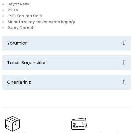
Beyaz Renk
220 V
IP20 Koruma Sınıfı
Monofaze ray sonlandırma kapağı
24 Ay Garanti
Yorumlar
Taksit Seçenekleri
Bu ürüne ilk yorumu siz yapın!
Önerileriniz
Yorum Yaz
Bu ürünün fiyat bilgisi, resim, ürün açıklamalarında ve diğer
konularda yetersiz gördüğünüz noktaları öneri formunu
kullanarak tarafımıza iletebilirsiniz.
Görüş ve önerileriniz için teşekkür ederiz.
Ürün resmi kalitesiz, bozuk veya görüntülenemiyor.