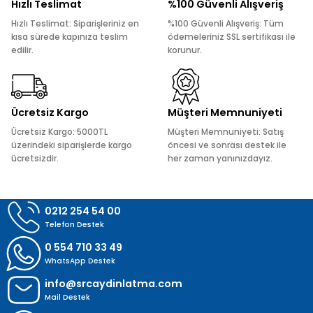
Hızlı Teslimat
%100 Güvenli Alışveriş
Ürün açıklamasında eksik bilgiler bulunuyor.
Hızlı Teslimat: Siparişleriniz en
%100 Güvenli Alışveriş: Tüm
Ürün bilgilerinde hatalar bulunuyor.
kısa sürede kapınıza teslim
ödemeleriniz SSL sertifikası ile
edilir.
korunur.
Ürün fiyatı diğer sitelerden daha pahalı.
Bu ürüne benzer farklı alternatifler olmalı.
Ücretsiz Kargo
Müşteri Memnuniyeti
Ücretsiz Kargo: 5000TL
Müşteri Memnuniyeti: Satış
üzerindeki siparişlerde kargo
öncesi ve sonrası destek ile
ücretsizdir.
her zaman yanınızdayız.
Gönder
0212 254 54 00
Telefon Destek
0 554 710 33 49
WhatsApp Destek
info@srcaydinlatma.com
Mail Destek