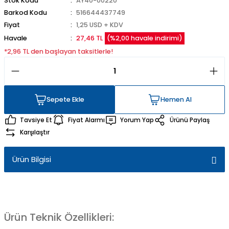
Stok Kodu
AY40-00220
Barkod Kodu
516644437749
Fiyat
1,25 USD + KDV
Havale
27,46 TL
(%2,00 havale indirimi)
*2,96 TL den başlayan taksitlerle!
Sepete Ekle
Hemen Al
Sepete Ekle
Hemen Al
Tavsiye Et
Fiyat Alarmı
Yorum Yap
Ürünü Paylaş
Karşılaştır
Ürün Bilgisi
Ürün Teknik Özellikleri: