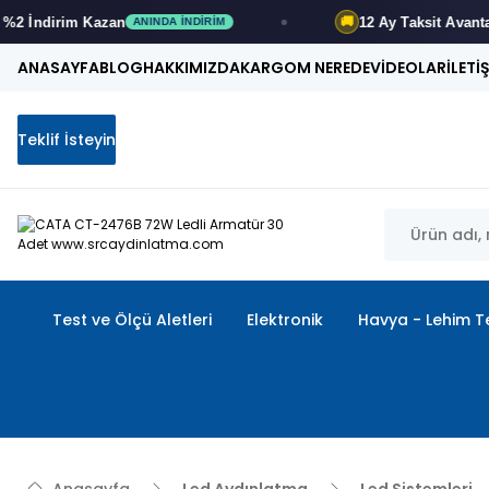
12 Ay
Taksit Avantajı
🚚
ANINDA İNDIRIM
FIRSATI KAÇIRMA
ANASAYFA
BLOG
HAKKIMIZDA
KARGOM NEREDE
VİDEOLAR
İLETİ
Teklif İsteyin
Test ve Ölçü Aletleri
Elektronik
Havya - Lehim Te