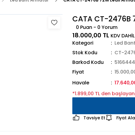
Led Bant Armatür
CATA CT-2476B 72W Ledli Armat
CATA CT-2476B 7
0 Puan - 0 Yorum
18.000,00 TL
KDV DAHİL
Kategori
Led Ban
Stok Kodu
CT-247
Barkod Kodu
5166444
Fiyat
15.000,0
Havale
17.640,0
*1.899,00 TL den başlayan 
Tavsiye Et
Fiyat Al