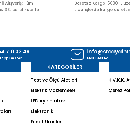
i Alışveriş: Tüm
Ücretsiz Kargo: 5000TL üze
z SSL sertifikası ile
siparişlerde kargo ücretsiz
54 710 33 49
info@srcaydin
sApp Destek
Mail Destek
R
KATEGORİLER
Test ve Ölçü Aletleri
K.V.K.K. 
Elektrik Malzemeleri
Çerez Pol
mu
LED Aydınlatma
aları
Elektronik
Fırsat Ürünleri