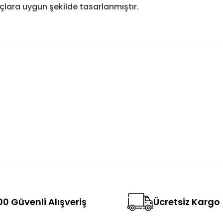
açlara uygun şekilde tasarlanmıştır.
konularda yetersiz gördüğünüz noktaları öneri formunu kullanarak tara
Bu ürüne ilk yorumu siz yapın!
Yorum Yaz
0 Güvenli Alışveriş
Ücretsiz Kargo
Gönder