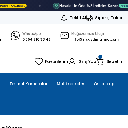
Havale ile Öde
%2 İndirim
Kazan
💳
ANINDA İNDIRIM
Teklif Al
Sipariş Takibi
WhatsApp
Mağazamıza Ulaşın
e
0 554 710 33 49
info@srcaydinlatma.com
Favorilerim
Giriş Yap
Sepetim
ı
Termal Kameralar
Multimetreler
Osiloskop