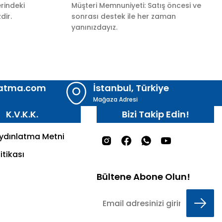
rindeki
Müşteri Memnuniyeti: Satış öncesi ve
dir.
sonrası destek ile her zaman
yanınızdayız.
latma.com
İstanbul, Türkiye
Mağaza Adresi
K.V.K.K.
Bizi Takip Edin!
Aydınlatma Metni
itikası
Bültene Abone Olun!