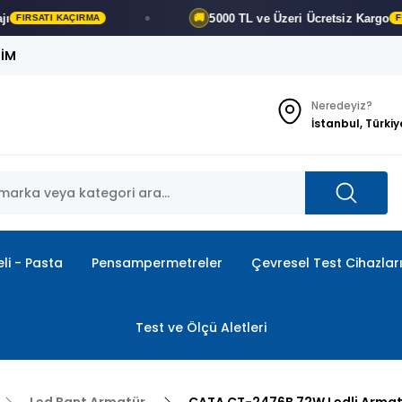
5000 TL ve Üzeri
Ücretsiz Kargo
🚚
FIRSATI KAÇIRMA
ŞİM
Neredeyiz?
İstanbul, Türkiy
li - Pasta
Pensampermetreler
Çevresel Test Cihazlar
Test ve Ölçü Aletleri