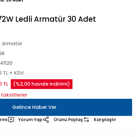
ür 30 Adet
2W Ledli Armatür 30 Adet
t Armatür
6B
41120
0 TL + KDV
0 TL
(%2,00 havale indirimi)
taksitlerle!
Gelince Haber Ver
armı
Yorum Yap
Ürünü Paylaş
Karşılaştır