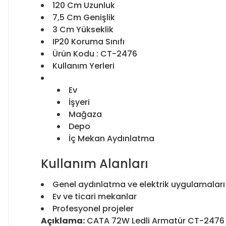
120 Cm Uzunluk
7,5 Cm Genişlik
3 Cm Yükseklik
IP20 Koruma Sınıfı
Ürün Kodu : CT-2476
Kullanım Yerleri
Ev
İşyeri
Mağaza
Depo
İç Mekan Aydınlatma
Kullanım Alanları
Genel aydınlatma ve elektrik uygulamaları
Ev ve ticari mekanlar
Profesyonel projeler
Açıklama:
CATA 72W Ledli Armatür CT-2476 - B