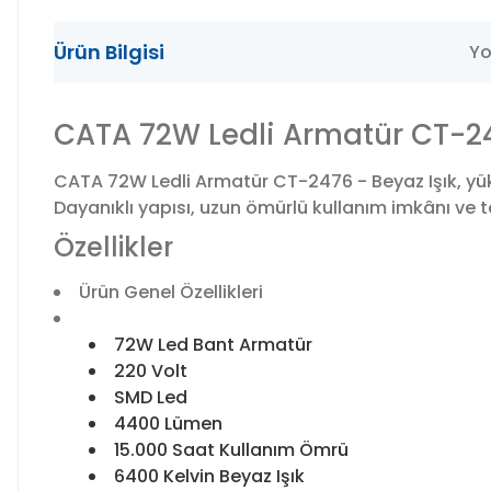
Ürün Bilgisi
Yo
CATA 72W Ledli Armatür CT-24
CATA 72W Ledli Armatür CT-2476 - Beyaz Işık, yük
Dayanıklı yapısı, uzun ömürlü kullanım imkânı ve tek
Özellikler
Ürün Genel Özellikleri
72W Led Bant Armatür
220 Volt
SMD Led
4400 Lümen
15.000 Saat Kullanım Ömrü
6400 Kelvin Beyaz Işık