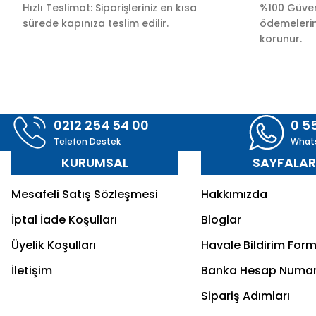
Hızlı Teslimat: Siparişleriniz en kısa
%100 Güvenl
sürede kapınıza teslim edilir.
ödemelerini
korunur.
0212 254 54 00
0 5
Telefon Destek
What
KURUMSAL
SAYFALA
Mesafeli Satış Sözleşmesi
Hakkımızda
İptal İade Koşulları
Bloglar
Üyelik Koşulları
Havale Bildirim For
İletişim
Banka Hesap Numar
Sipariş Adımları