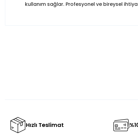
kullanım sağlar. Profesyonel ve bireysel ihtiy
Bu ürünün fiyat bilgisi, resim, ürün açıklamalarında ve diğer 
Görüş ve önerileriniz için teşekkür ederiz.
Ürün resmi kalitesiz, bozuk veya görüntülenemiyor.
Ürün açıklamasında eksik bilgiler bulunuyor.
Ürün bilgilerinde hatalar bulunuyor.
Ürün fiyatı diğer sitelerden daha pahalı.
Bu ürüne benzer farklı alternatifler olmalı.
Hızlı Teslimat
%10