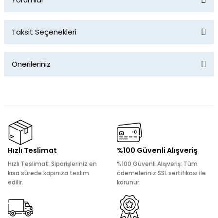
Taksit Seçenekleri
Bu ürüne ilk yorumu siz yapın!
Önerileriniz
Yorum Yaz
Bu ürünün fiyat bilgisi, resim, ürün açıklamalarında ve diğer
konularda yetersiz gördüğünüz noktaları öneri formunu
kullanarak tarafımıza iletebilirsiniz.
Görüş ve önerileriniz için teşekkür ederiz.
Ürün resmi kalitesiz, bozuk veya görüntülenemiyor.
Hızlı Teslimat
%100 Güvenli Alışveriş
Ürün açıklamasında eksik bilgiler bulunuyor.
Hızlı Teslimat: Siparişleriniz en
%100 Güvenli Alışveriş: Tüm
Ürün bilgilerinde hatalar bulunuyor.
kısa sürede kapınıza teslim
ödemeleriniz SSL sertifikası ile
edilir.
korunur.
Ürün fiyatı diğer sitelerden daha pahalı.
Bu ürüne benzer farklı alternatifler olmalı.