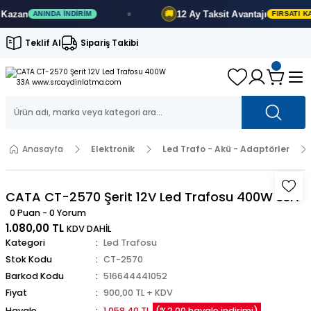
zan
12 Ay
Taksit Avantajı
🚚
ANINDA İNDIRIM
FIRSATI KAÇI
Teklif Al
Sipariş Takibi
Anasayfa
Elektronik
Led Trafo - Akü - Adaptörler
CATA CT-2570 Şerit 12V Led Trafosu 400W 33A
0 Puan - 0 Yorum
1.080,00 TL
KDV DAHİL
Kategori
Led Trafosu
Stok Kodu
CT-2570
Barkod Kodu
516644441052
Fiyat
900,00 TL + KDV
Havale
1.058,40 TL
(%2,00 havale indirimi)