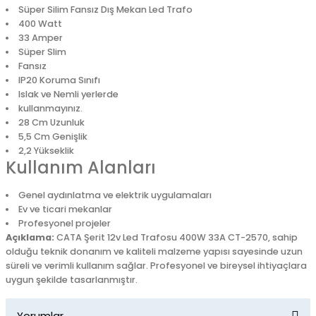
Süper Silim Fansız Dış Mekan Led Trafo
400 Watt
33 Amper
Süper Slim
Fansız
IP20 Koruma Sınıfı
Islak ve Nemli yerlerde
kullanmayınız.
28 Cm Uzunluk
5,5 Cm Genişlik
2,2 Yükseklik
Kullanım Alanları
Genel aydınlatma ve elektrik uygulamaları
Ev ve ticari mekanlar
Profesyonel projeler
Açıklama:
CATA Şerit 12v Led Trafosu 400W 33A CT-2570, sahip
olduğu teknik donanım ve kaliteli malzeme yapısı sayesinde uzun
süreli ve verimli kullanım sağlar. Profesyonel ve bireysel ihtiyaçlara
uygun şekilde tasarlanmıştır.
Yorumlar