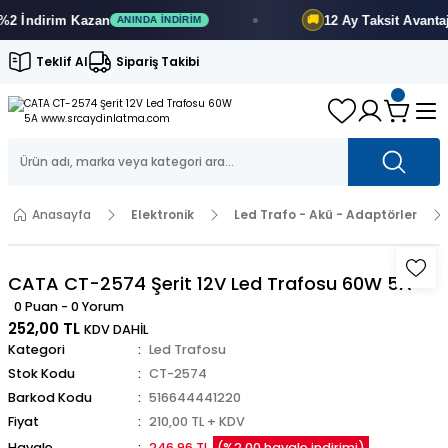
İndirim
Kazan
12 Ay
Taksit Avantajı
🚚
ANINDA İNDIRIM
F
Teklif Al
Sipariş Takibi
Anasayfa
Elektronik
Led Trafo - Akü - Adaptörler
CATA CT-2574 Şerit 12V Led Trafosu 60W 5A
0 Puan - 0 Yorum
252,00 TL
KDV DAHİL
Kategori
Led Trafosu
Stok Kodu
CT-2574
Barkod Kodu
516644441220
Fiyat
210,00 TL + KDV
Havale
246,96 TL
(%2,00 havale indirimi)