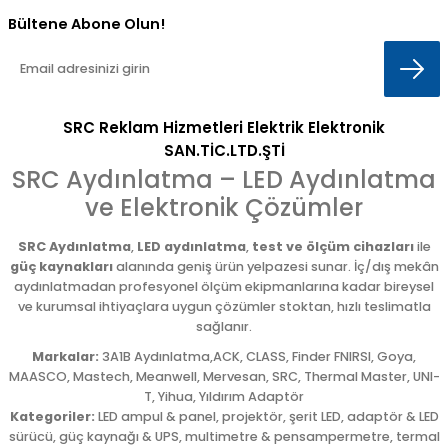
Bültene Abone Olun!
SRC Reklam Hizmetleri Elektrik Elektronik
SAN.TİC.LTD.ŞTİ
SRC Aydınlatma – LED Aydınlatma
ve Elektronik Çözümler
SRC Aydınlatma
,
LED aydınlatma
,
test ve ölçüm cihazları
ile
güç kaynakları
alanında geniş ürün yelpazesi sunar. İç/dış mekân
aydınlatmadan profesyonel ölçüm ekipmanlarına kadar bireysel
ve kurumsal ihtiyaçlara uygun çözümler stoktan, hızlı teslimatla
sağlanır.
Markalar:
3A1B Aydınlatma,ACK, CLASS, Finder FNIRSI, Goya,
MAASCO, Mastech, Meanwell, Mervesan, SRC, Thermal Master, UNI-
T, Yihua, Yıldırım Adaptör
Kategoriler:
LED ampul & panel, projektör, şerit LED, adaptör & LED
sürücü, güç kaynağı & UPS, multimetre & pensampermetre, termal