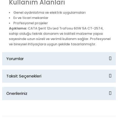
Kullanım Alanları
Genel aydınlatma ve elektrik uygulamaları
Ev ve ticari mekanlar
Profesyonel projeler
Açıklama:
CATA Şerit 12v Led Trafosu 60W 5A CT-2574,
sahip olduğu teknik donanım ve kaliteli malzeme yapısı
sayesinde uzun süreli ve verimli kullanım sağlar. Profesyonel
ve bireysel ihtiyaçlara uygun şekilde tasarlanmıştır.
Yorumlar
Taksit Seçenekleri
Bu ürüne ilk yorumu siz yapın!
Önerileriniz
Yorum Yaz
Bu ürünün fiyat bilgisi, resim, ürün açıklamalarında ve diğer
konularda yetersiz gördüğünüz noktaları öneri formunu
kullanarak tarafımıza iletebilirsiniz.