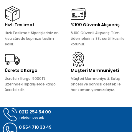
Görüş ve önerileriniz için teşekkür ederiz.
Ürün resmi kalitesiz, bozuk veya görüntülenemiyor.
Hızlı Teslimat
%100 Güvenli Alışveriş
Ürün açıklamasında eksik bilgiler bulunuyor.
Hızlı Teslimat: Siparişleriniz en
%100 Güvenli Alışveriş: Tüm
Ürün bilgilerinde hatalar bulunuyor.
kısa sürede kapınıza teslim
ödemeleriniz SSL sertifikası ile
edilir.
korunur.
Ürün fiyatı diğer sitelerden daha pahalı.
Bu ürüne benzer farklı alternatifler olmalı.
Ücretsiz Kargo
Müşteri Memnuniyeti
Ücretsiz Kargo: 5000TL
Müşteri Memnuniyeti: Satış
üzerindeki siparişlerde kargo
öncesi ve sonrası destek ile
ücretsizdir.
her zaman yanınızdayız.
Gönder
0212 254 54 00
Telefon Destek
0 554 710 33 49