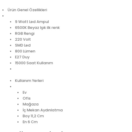
Ürün Genel Özellikleri
9 Watt Led Ampul
6500K Beyaz Işık ilk renk
RGB Rengi
220 Volt
SMD Led
800 Lümen
E27 Duy
15000 Saat Kullanım
Kullanım Yerleri
Ev
Ofis
Mağaza
İç Mekan Aydınlatma
Boy 11,2 Cm
En 6 Cm