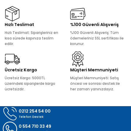
Görüş ve önerileriniz için teşekkür ederiz.
Ürün resmi kalitesiz, bozuk veya görüntülenemiyor.
Hızlı Teslimat
%100 Güvenli Alışveriş
Ürün açıklamasında eksik bilgiler bulunuyor.
Hızlı Teslimat: Siparişleriniz en
%100 Güvenli Alışveriş: Tüm
Ürün bilgilerinde hatalar bulunuyor.
kısa sürede kapınıza teslim
ödemeleriniz SSL sertifikası ile
edilir.
korunur.
Ürün fiyatı diğer sitelerden daha pahalı.
Bu ürüne benzer farklı alternatifler olmalı.
Ücretsiz Kargo
Müşteri Memnuniyeti
Ücretsiz Kargo: 5000TL
Müşteri Memnuniyeti: Satış
üzerindeki siparişlerde kargo
öncesi ve sonrası destek ile
ücretsizdir.
her zaman yanınızdayız.
Gönder
0212 254 54 00
Telefon Destek
0 554 710 33 49