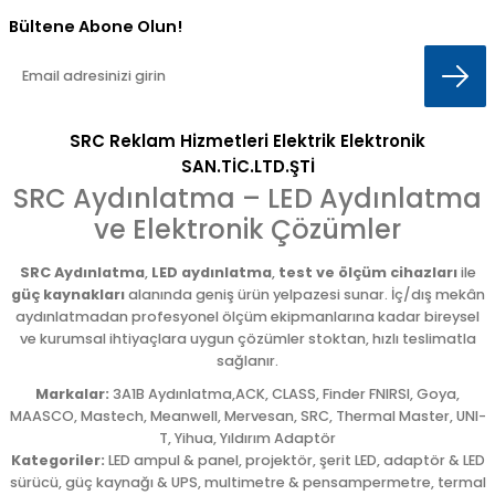
Bültene Abone Olun!
SRC Reklam Hizmetleri Elektrik Elektronik
SAN.TİC.LTD.ŞTİ
SRC Aydınlatma – LED Aydınlatma
ve Elektronik Çözümler
SRC Aydınlatma
,
LED aydınlatma
,
test ve ölçüm cihazları
ile
güç kaynakları
alanında geniş ürün yelpazesi sunar. İç/dış mekân
aydınlatmadan profesyonel ölçüm ekipmanlarına kadar bireysel
ve kurumsal ihtiyaçlara uygun çözümler stoktan, hızlı teslimatla
sağlanır.
Markalar:
3A1B Aydınlatma,ACK, CLASS, Finder FNIRSI, Goya,
MAASCO, Mastech, Meanwell, Mervesan, SRC, Thermal Master, UNI-
T, Yihua, Yıldırım Adaptör
Kategoriler:
LED ampul & panel, projektör, şerit LED, adaptör & LED
sürücü, güç kaynağı & UPS, multimetre & pensampermetre, termal