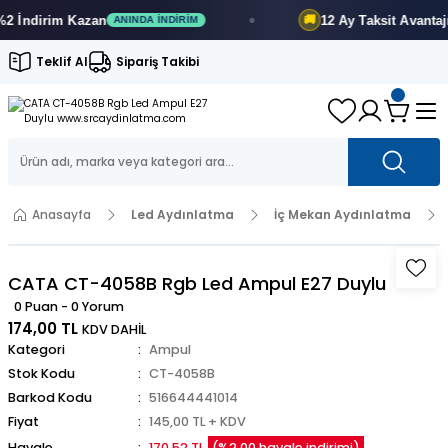
İndirim
Kazan
12 Ay
Taksit Avantajı
🚚
ANINDA İNDIRIM
F
Teklif Al
Sipariş Takibi
Anasayfa
Led Aydınlatma
İç Mekan Aydınlatma
CATA CT-4058B Rgb Led Ampul E27 Duylu
0 Puan - 0 Yorum
174,00 TL
KDV DAHİL
Kategori
Ampul
Stok Kodu
CT-4058B
Barkod Kodu
516644441014
Fiyat
145,00 TL + KDV
Havale
170,52 TL
(%2,00 havale indirimi)