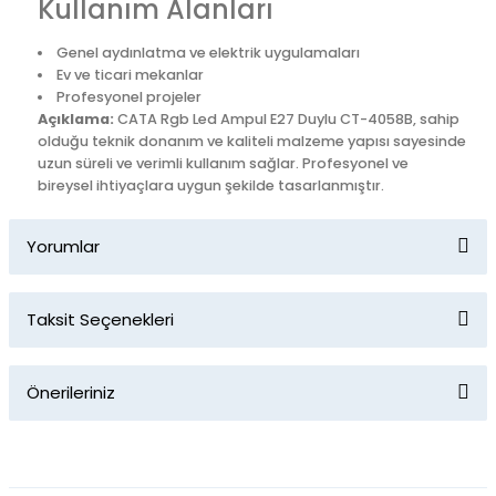
Kullanım Alanları
Genel aydınlatma ve elektrik uygulamaları
Ev ve ticari mekanlar
Profesyonel projeler
Açıklama:
CATA Rgb Led Ampul E27 Duylu CT-4058B, sahip
olduğu teknik donanım ve kaliteli malzeme yapısı sayesinde
uzun süreli ve verimli kullanım sağlar. Profesyonel ve
bireysel ihtiyaçlara uygun şekilde tasarlanmıştır.
Yorumlar
Taksit Seçenekleri
Bu ürüne ilk yorumu siz yapın!
Önerileriniz
Yorum Yaz
Bu ürünün fiyat bilgisi, resim, ürün açıklamalarında ve diğer
konularda yetersiz gördüğünüz noktaları öneri formunu
kullanarak tarafımıza iletebilirsiniz.