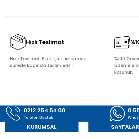
Ürün fiyatı diğer sitelerden daha pahalı.
Bu ürüne benzer farklı alternatifler olmalı.
Hızlı Teslimat
%10
Hızlı Teslimat: Siparişleriniz en kısa
%100 Güvenl
sürede kapınıza teslim edilir.
ödemelerini
korunur.
0212 254 54 00
0 5
Telefon Destek
What
KURUMSAL
SAYFALA