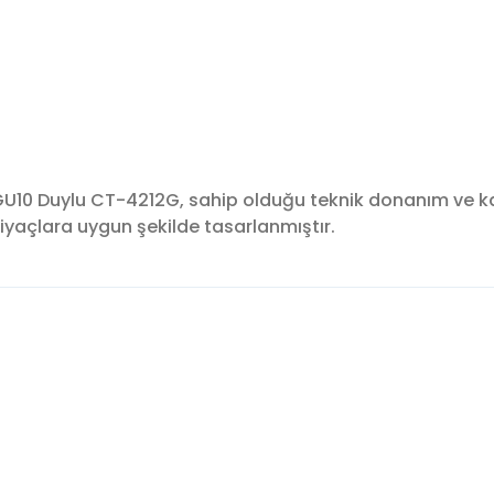
10 Duylu CT-4212G, sahip olduğu teknik donanım ve kal
tiyaçlara uygun şekilde tasarlanmıştır.
konularda yetersiz gördüğünüz noktaları öneri formunu kullanarak tara
Bu ürüne ilk yorumu siz yapın!
Yorum Yaz