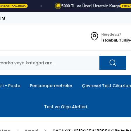
5000 TL ve Üzeri
Ücretsiz Kargo
🚚
FIRSATI KAÇIRMA
ŞİM
Neredeyiz?
İstanbul, Türkiy
li - Pasta
Pensampermetreler
Çevresel Test Cihazlar
Test ve Ölçü Aletleri