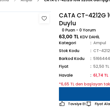
latma
Ampul
CATA CT-4212G 10W 3200K Gün Işığı 
CATA CT-4212G 1
Duylu
0 Puan - 0 Yorum
63,00 TL
KDV DAHİL
Kategori
Ampul
Stok Kodu
CT-421
Barkod Kodu
5166444
Fiyat
52,50 TL
Havale
61,74 TL
*6,65 TL den başlayan taks
Tavsiye Et
Fiyat Al