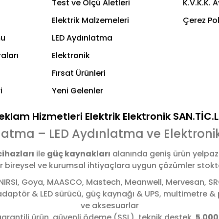
Test ve Ölçü Aletleri
K.V.K.K. 
Elektrik Malzemeleri
Çerez Pol
mu
LED Aydınlatma
aları
Elektronik
Fırsat Ürünleri
i
Yeni Gelenler
klam Hizmetleri Elektrik Elektronik SAN.TİC.
latma – LED Aydınlatma ve Elektroni
cihazları
ile
güç kaynakları
alanında geniş ürün yelpaz
bireysel ve kurumsal ihtiyaçlara uygun çözümler stoktan,
NIRSI, Goya, MAASCO, Mastech, Meanwell, Mervesan, SRC,
, adaptör & LED sürücü, güç kaynağı & UPS, multimetre
ve aksesuarlar
garantili ürün, güvenli ödeme (SSL), teknik destek,
5.000