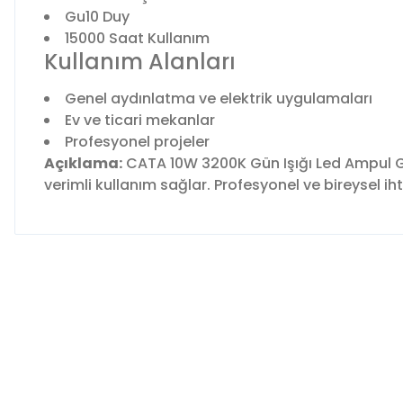
Gu10 Duy
15000 Saat Kullanım
Kullanım Alanları
Genel aydınlatma ve elektrik uygulamaları
Ev ve ticari mekanlar
Profesyonel projeler
Açıklama:
CATA 10W 3200K Gün Işığı Led Ampul GU
verimli kullanım sağlar. Profesyonel ve bireysel ih
Bu ürünün fiyat bilgisi, resim, ürün açıklamalarında ve diğer 
Görüş ve önerileriniz için teşekkür ederiz.
Ürün resmi kalitesiz, bozuk veya görüntülenemiyor.
Ürün açıklamasında eksik bilgiler bulunuyor.
Ürün bilgilerinde hatalar bulunuyor.