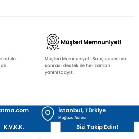
Müşteri Memnuniyeti
rindeki
Müşteri Memnuniyeti: Satış öncesi ve
dir.
sonrası destek ile her zaman
yanınızdayız.
latma.com
İstanbul, Türkiye
Mağaza Adresi
K.V.K.K.
Bizi Takip Edin!