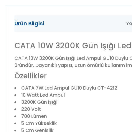
Ürün Bilgisi
Yo
CATA 10W 3200K Gün Işığı Le
CATA 10W 3200K Gün Işığı Led Ampul GU10 Duylu CT
üründür. Dayanıklı yapısı, uzun ömürlü kullanım imkâ
Özellikler
CATA 7W Led Ampul GU10 Duylu CT-4212
10 Watt Led Ampul
3200K Gün IşığI
220 Volt
700 Lümen
5 Cm Yükseklik
5 Cm Genişlik