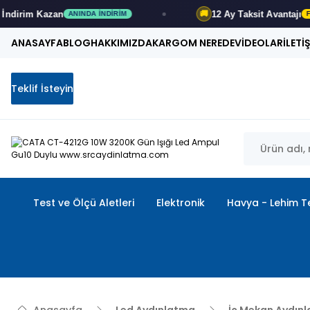
12 Ay
Taksit Avantajı
🚚
INDA İNDIRIM
FIRSATI KAÇIRMA
ANASAYFA
BLOG
HAKKIMIZDA
KARGOM NEREDE
VİDEOLAR
İLETİ
Teklif İsteyin
Test ve Ölçü Aletleri
Elektronik
Havya - Lehim Te