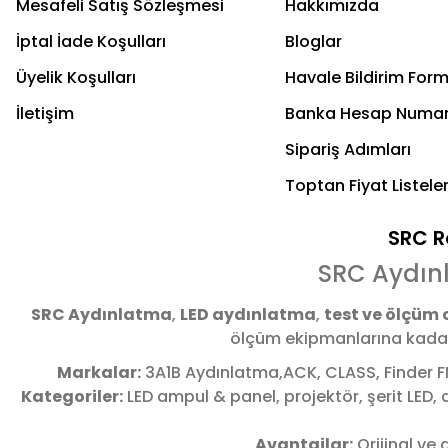
Mesafeli Satış Sözleşmesi
Hakkımızda
İptal İade Koşulları
Bloglar
Üyelik Koşulları
Havale Bildirim For
İletişim
Banka Hesap Numar
Sipariş Adımları
Toptan Fiyat Listeler
SRC Re
SRC Aydın
SRC Aydınlatma
,
LED aydınlatma
,
test ve ölçüm 
ölçüm ekipmanlarına kadar 
Markalar:
3A1B Aydınlatma,ACK, CLASS, Finder F
Kategoriler:
LED ampul & panel, projektör, şerit LED
Avantajlar:
Orijinal ve 