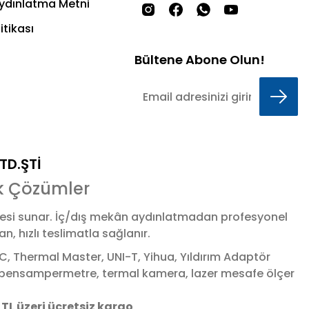
Aydınlatma Metni
itikası
Bültene Abone Olun!
LTD.ŞTİ
k Çözümler
esi sunar. İç/dış mekân aydınlatmadan profesyonel
 hızlı teslimatla sağlanır.
 Thermal Master, UNI-T, Yihua, Yıldırım Adaptör
 & pensampermetre, termal kamera, lazer mesafe ölçer
 TL üzeri ücretsiz kargo