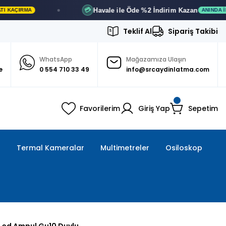
Havale ile Öde
%2 İndirim
Kazan
💳
ANINDA İNDIRIM
Teklif Al
Sipariş Takibi
WhatsApp
Mağazamıza Ulaşın
e
0 554 710 33 49
info@srcaydinlatma.com
Favorilerim
Giriş Yap
Sepetim
ı
Termal Kameralar
Multimetreler
Osiloskop