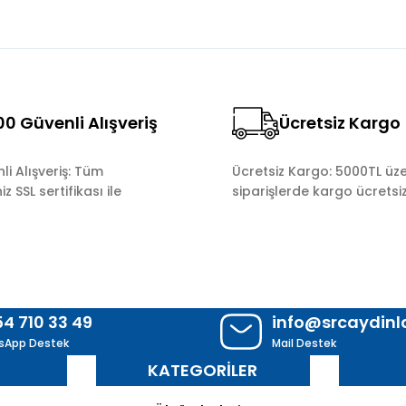
0 Güvenli Alışveriş
Ücretsiz Kargo
Gönder
i Alışveriş: Tüm
Ücretsiz Kargo: 5000TL üze
z SSL sertifikası ile
siparişlerde kargo ücretsiz
54 710 33 49
info@srcaydin
sApp Destek
Mail Destek
R
KATEGORİLER