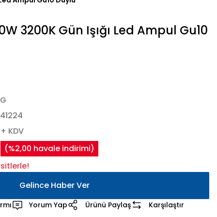
Led Ampul Gu10 Duylu
0W 3200K Gün Işığı Led Ampul Gu10
2G
41224
 + KDV
(%2,00 havale indirimi)
itlerle!
Gelince Haber Ver
armı
Yorum Yap
Ürünü Paylaş
Karşılaştır