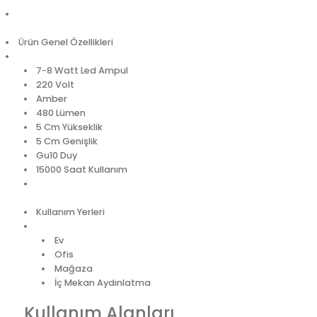
Ürün Genel Özellikleri
7-8 Watt Led Ampul
220 Volt
Amber
480 Lümen
5 Cm Yükseklik
5 Cm Genişlik
Gu10 Duy
15000 Saat Kullanım
Kullanım Yerleri
Ev
Ofis
Mağaza
İç Mekan Aydınlatma
Kullanım Alanları