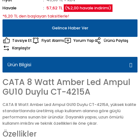
Havale
57,62 TL
(%2,00 havale indirimi)
*6,20 TL den başlayan taksitlerle!
Gelince Haber Ver
Tavsiye Et
Fiyat Alarmı
Yorum Yap
Ürünü Paylaş
Karşılaştır
Ürün Bilgisi
CATA 8 Watt Amber Led Ampul
GU10 Duylu CT-4215A
CATA 8 Watt Amber Led Ampul GU10 Duylu CT-4215A, yüksek kalite
standartlarında üretilmiş olup kullanım alanına göre güçlü
performans sunan bir üründür. Dayanıklı yapısı, uzun ömürlü
kullanım imkânı ve teknik özellikleri ile öne çıkar.
Özellikler