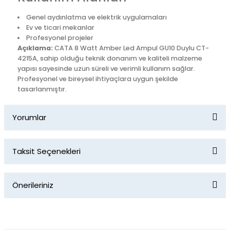
Genel aydınlatma ve elektrik uygulamaları
Ev ve ticari mekanlar
Profesyonel projeler
Açıklama:
CATA 8 Watt Amber Led Ampul GU10 Duylu CT-
4215A, sahip olduğu teknik donanım ve kaliteli malzeme
yapısı sayesinde uzun süreli ve verimli kullanım sağlar.
Profesyonel ve bireysel ihtiyaçlara uygun şekilde
tasarlanmıştır.
Yorumlar
Taksit Seçenekleri
Bu ürüne ilk yorumu siz yapın!
Önerileriniz
Yorum Yaz
Bu ürünün fiyat bilgisi, resim, ürün açıklamalarında ve diğer
konularda yetersiz gördüğünüz noktaları öneri formunu