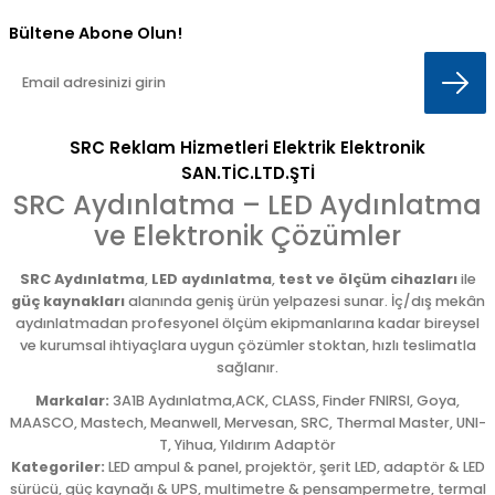
Bültene Abone Olun!
SRC Reklam Hizmetleri Elektrik Elektronik
SAN.TİC.LTD.ŞTİ
SRC Aydınlatma – LED Aydınlatma
ve Elektronik Çözümler
SRC Aydınlatma
,
LED aydınlatma
,
test ve ölçüm cihazları
ile
güç kaynakları
alanında geniş ürün yelpazesi sunar. İç/dış mekân
aydınlatmadan profesyonel ölçüm ekipmanlarına kadar bireysel
ve kurumsal ihtiyaçlara uygun çözümler stoktan, hızlı teslimatla
sağlanır.
Markalar:
3A1B Aydınlatma,ACK, CLASS, Finder FNIRSI, Goya,
MAASCO, Mastech, Meanwell, Mervesan, SRC, Thermal Master, UNI-
T, Yihua, Yıldırım Adaptör
Kategoriler:
LED ampul & panel, projektör, şerit LED, adaptör & LED
sürücü, güç kaynağı & UPS, multimetre & pensampermetre, termal