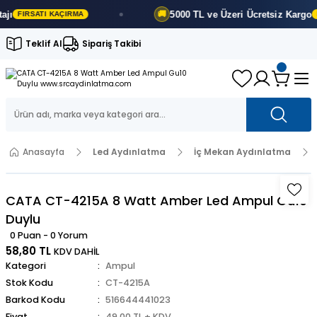
5000 TL ve Üzeri
Ücretsiz Kargo
🚚
FIRSATI KAÇIRMA
FIR
Teklif Al
Sipariş Takibi
Anasayfa
Led Aydınlatma
İç Mekan Aydınlatma
CATA CT-4215A 8 Watt Amber Led Ampul Gu10
Duylu
0 Puan - 0 Yorum
58,80 TL
KDV DAHİL
Kategori
Ampul
Stok Kodu
CT-4215A
Barkod Kodu
516644441023
Fiyat
49,00 TL + KDV