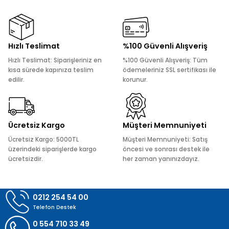
kullanarak tarafımıza iletebilirsiniz.
Görüş ve önerileriniz için teşekkür ederiz.
Ürün resmi kalitesiz, bozuk veya görüntülenemiyor.
Hızlı Teslimat
%100 Güvenli Alışveriş
Ürün açıklamasında eksik bilgiler bulunuyor.
Hızlı Teslimat: Siparişleriniz en
%100 Güvenli Alışveriş: Tüm
Ürün bilgilerinde hatalar bulunuyor.
kısa sürede kapınıza teslim
ödemeleriniz SSL sertifikası ile
edilir.
korunur.
Ürün fiyatı diğer sitelerden daha pahalı.
Bu ürüne benzer farklı alternatifler olmalı.
Ücretsiz Kargo
Müşteri Memnuniyeti
Ücretsiz Kargo: 5000TL
Müşteri Memnuniyeti: Satış
üzerindeki siparişlerde kargo
öncesi ve sonrası destek ile
ücretsizdir.
her zaman yanınızdayız.
Gönder
0212 254 54 00
Telefon Destek
0 554 710 33 49