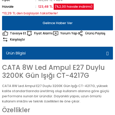
Havale
123,48 TL
(%2,00 havale indirimi)
*13,29 TL den başlayan taksitlerle!
Gelince Haber Ver
Tavsiye Et
Fiyat Alarmı
Yorum Yap
Ürünü Paylaş
Karşılaştır
Ürün Bilgisi
CATA 8W Led Ampul E27 Duylu
3200K Gün Işığı CT-4217G
CATA 8W Led Ampul E27 Duylu 3200K Gün Işığı CT-4217G, yüksek
kalite standartlarında üretilmiş olup kullanım alanına göre güçlü
performans sunan bir üründür. Dayanıklı yapısı, uzun ömürlü
kullanım imkânı ve teknik özellikleri ile öne çıkar.
Özellikler