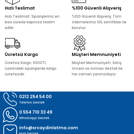
Ürün resmi kalitesiz, bozuk veya görüntülenemiyor.
Hızlı Teslimat
%100 Güvenli Alışveriş
Ürün açıklamasında eksik bilgiler bulunuyor.
Hızlı Teslimat: Siparişleriniz en
%100 Güvenli Alışveriş: Tüm
Ürün bilgilerinde hatalar bulunuyor.
kısa sürede kapınıza teslim
ödemeleriniz SSL sertifikası ile
edilir.
korunur.
Ürün fiyatı diğer sitelerden daha pahalı.
Bu ürüne benzer farklı alternatifler olmalı.
Ücretsiz Kargo
Müşteri Memnuniyeti
Ücretsiz Kargo: 5000TL
Müşteri Memnuniyeti: Satış
üzerindeki siparişlerde kargo
öncesi ve sonrası destek ile
ücretsizdir.
her zaman yanınızdayız.
Gönder
0212 254 54 00
Telefon Destek
0 554 710 33 49
WhatsApp Destek
info@srcaydinlatma.com
Mail Destek