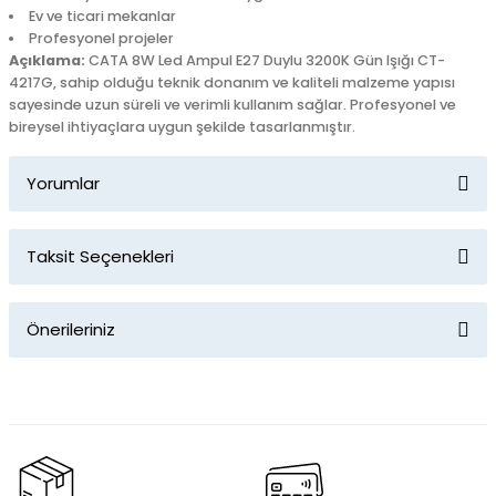
Ev ve ticari mekanlar
Profesyonel projeler
Açıklama:
CATA 8W Led Ampul E27 Duylu 3200K Gün Işığı CT-
4217G, sahip olduğu teknik donanım ve kaliteli malzeme yapısı
sayesinde uzun süreli ve verimli kullanım sağlar. Profesyonel ve
bireysel ihtiyaçlara uygun şekilde tasarlanmıştır.
Yorumlar
Taksit Seçenekleri
Bu ürüne ilk yorumu siz yapın!
Önerileriniz
Yorum Yaz
Bu ürünün fiyat bilgisi, resim, ürün açıklamalarında ve diğer
konularda yetersiz gördüğünüz noktaları öneri formunu
kullanarak tarafımıza iletebilirsiniz.
Görüş ve önerileriniz için teşekkür ederiz.