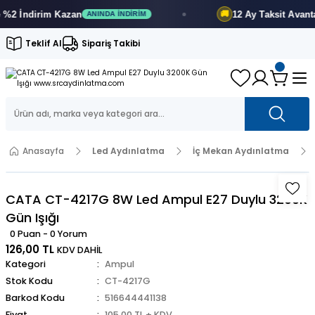
 İndirim
Kazan
12 Ay
Taksit Avantajı
🚚
ANINDA İNDIRIM
Teklif Al
Sipariş Takibi
Anasayfa
Led Aydınlatma
İç Mekan Aydınlatma
CATA CT-4217G 8W Led Ampul E27 Duylu 3200K
Gün Işığı
0 Puan - 0 Yorum
126,00 TL
KDV DAHİL
Kategori
Ampul
Stok Kodu
CT-4217G
Barkod Kodu
516644441138
Fiyat
105,00 TL + KDV