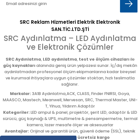
SRC Reklam Hizmetleri Elektrik Elektronik
SAN.TİC.LTD.ŞTİ
SRC Aydınlatma – LED Aydınlatma
ve Elektronik Çözümler
SRC Aydınlatma
,
LED aydınlatma
,
test ve ölçüm cihazları
ile
güç kaynakları
alanında geniş ürün yelpazesi sunar. İç/dış mekân
aydınlatmadan profesyonel ölçüm ekipmanlarına kadar bireysel
ve kurumsal ihtiyaçlara uygun çözümler stoktan, hızlı teslimatla
sağlanır.
Markalar:
3A1B Aydınlatma,ACK, CLASS, Finder FNIRSI, Goya,
MAASCO, Mastech, Meanwell, Mervesan, SRC, Thermal Master, UNI-
T, Yihua, Yıldırım Adaptör
Kategoriler:
LED ampul & panel, projektör, şerit LED, adaptör & LED
sürücü, güç kaynağı & UPS, multimetre & pensampermetre, termal
kamera, lazer mesafe ölçer ve aksesuarlar
Avantajlar:
Orijinal ve garantili ürün, güvenli ödeme (SSL), teknik
destek,
5.000 TL üzeri ücretsiz kargo