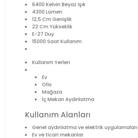
6400 Kelvin Beyaz Işık
4300 Lümen
12,5 Cm Genişlik
22 Cm Yükseklik
E-27 Duy
15000 Saat Kullanım
Kullanım Yerleri
Ev
Ofis
Mağaza
İç Mekan Aydınlatma
Kullanım Alanları
Genel aydınlatma ve elektrik uygulamaları
Ev ve ticari mekanlar