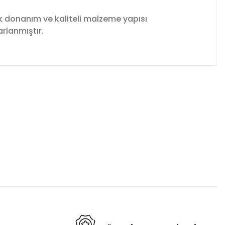
k donanım ve kaliteli malzeme yapısı
arlanmıştır.
fımıza iletebilirsiniz.