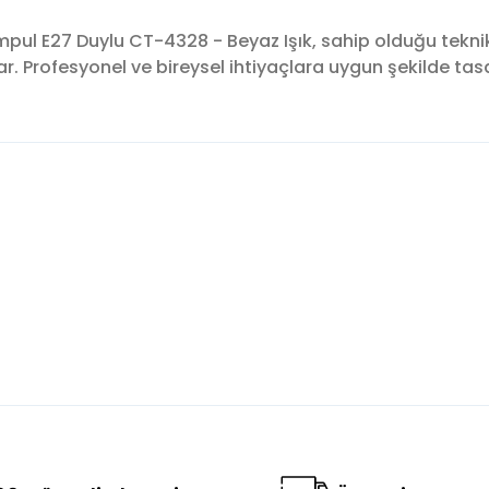
ul E27 Duylu CT-4328 - Beyaz Işık, sahip olduğu tekni
ar. Profesyonel ve bireysel ihtiyaçlara uygun şekilde tas
konularda yetersiz gördüğünüz noktaları öneri formunu kullanarak tara
Bu ürüne ilk yorumu siz yapın!
Yorum Yaz