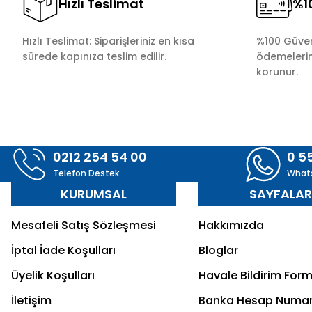
Hızlı Teslimat
%10
Hızlı Teslimat: Siparişleriniz en kısa
%100 Güvenl
sürede kapınıza teslim edilir.
ödemelerini
korunur.
0212 254 54 00
0 5
Telefon Destek
What
KURUMSAL
SAYFALA
Mesafeli Satış Sözleşmesi
Hakkımızda
İptal İade Koşulları
Bloglar
Üyelik Koşulları
Havale Bildirim For
İletişim
Banka Hesap Numar