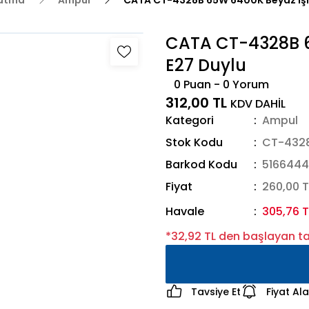
latma
Ampul
CATA CT-4328B 65W 6400K Beyaz Işı
CATA CT-4328B 6
E27 Duylu
0 Puan - 0 Yorum
312,00 TL
KDV DAHİL
Kategori
Ampul
Stok Kodu
CT-432
Barkod Kodu
5166444
Fiyat
260,00 T
Havale
305,76 T
*32,92 TL den başlayan tak
Tavsiye Et
Fiyat Al