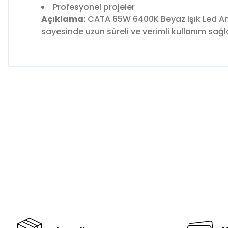
Profesyonel projeler
Açıklama:
CATA 65W 6400K Beyaz Işık Led Amp
sayesinde uzun süreli ve verimli kullanım sağl
Bu ürünün fiyat bilgisi, resim, ürün açıklamalarında ve diğer 
Görüş ve önerileriniz için teşekkür ederiz.
Ürün resmi kalitesiz, bozuk veya görüntülenemiyor.
Ürün açıklamasında eksik bilgiler bulunuyor.
Ürün bilgilerinde hatalar bulunuyor.
Ürün fiyatı diğer sitelerden daha pahalı.
Bu ürüne benzer farklı alternatifler olmalı.