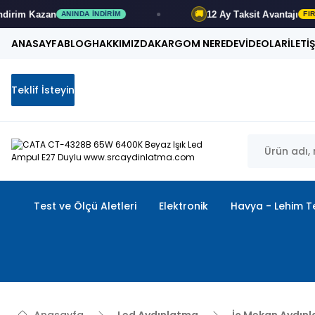
12 Ay
Taksit Avantajı
🚚
DA İNDIRIM
FIRSATI KAÇIRMA
ANASAYFA
BLOG
HAKKIMIZDA
KARGOM NEREDE
VİDEOLAR
İLETİ
Teklif İsteyin
Test ve Ölçü Aletleri
Elektronik
Havya - Lehim Te