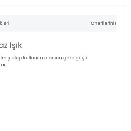
leri
Önerileriniz
z Işık
lmiş olup kullanım alanına göre güçlü
kar.