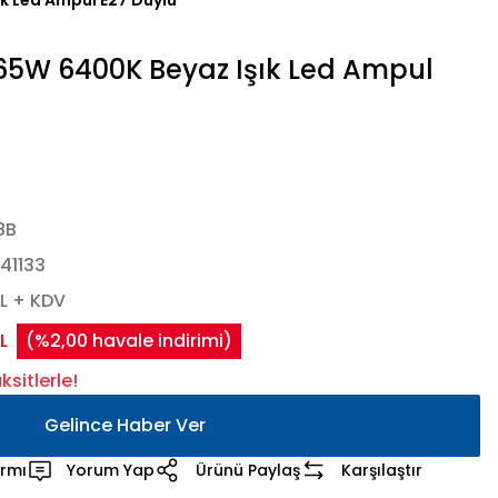
k Led Ampul E27 Duylu
5W 6400K Beyaz Işık Led Ampul
8B
41133
L + KDV
L
(%2,00 havale indirimi)
sitlerle!
Gelince Haber Ver
armı
Yorum Yap
Ürünü Paylaş
Karşılaştır