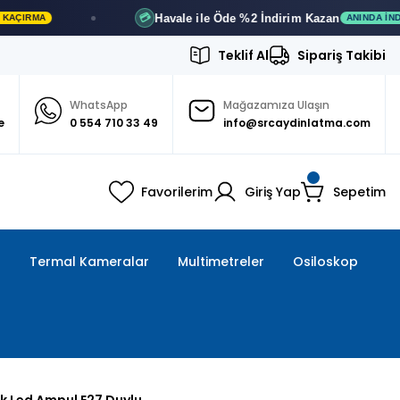
Havale ile Öde
%2 İndirim
Kazan
💳
ANINDA İNDIRIM
Teklif Al
Sipariş Takibi
WhatsApp
Mağazamıza Ulaşın
e
0 554 710 33 49
info@srcaydinlatma.com
Favorilerim
Giriş Yap
Sepetim
ı
Termal Kameralar
Multimetreler
Osiloskop