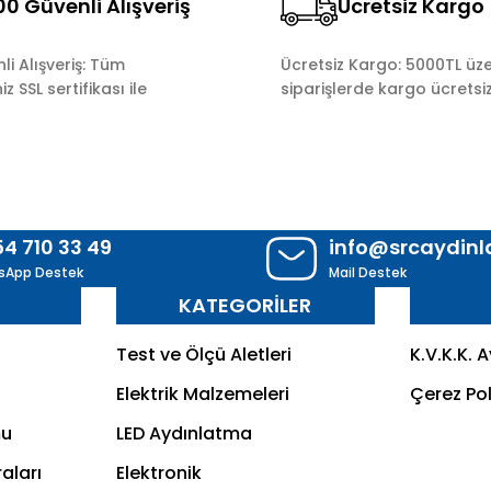
0 Güvenli Alışveriş
Ücretsiz Kargo
Gönder
i Alışveriş: Tüm
Ücretsiz Kargo: 5000TL üze
z SSL sertifikası ile
siparişlerde kargo ücretsiz
54 710 33 49
info@srcaydin
sApp Destek
Mail Destek
R
KATEGORİLER
Test ve Ölçü Aletleri
K.V.K.K. 
Elektrik Malzemeleri
Çerez Pol
mu
LED Aydınlatma
aları
Elektronik