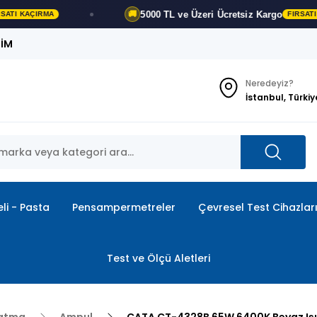
5000 TL ve Üzeri
Ücretsiz Kargo
🚚
FIRSATI KAÇIRMA
ŞİM
Neredeyiz?
İstanbul, Türkiy
li - Pasta
Pensampermetreler
Çevresel Test Cihazlar
Test ve Ölçü Aletleri