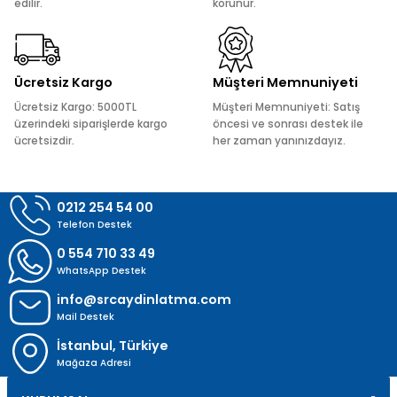
edilir.
korunur.
Ürün fiyatı diğer sitelerden daha pahalı.
Bu ürüne benzer farklı alternatifler olmalı.
Ücretsiz Kargo
Müşteri Memnuniyeti
Ücretsiz Kargo: 5000TL
Müşteri Memnuniyeti: Satış
üzerindeki siparişlerde kargo
öncesi ve sonrası destek ile
ücretsizdir.
her zaman yanınızdayız.
Gönder
0212 254 54 00
Telefon Destek
0 554 710 33 49
WhatsApp Destek
info@srcaydinlatma.com
Mail Destek
İstanbul, Türkiye
Mağaza Adresi