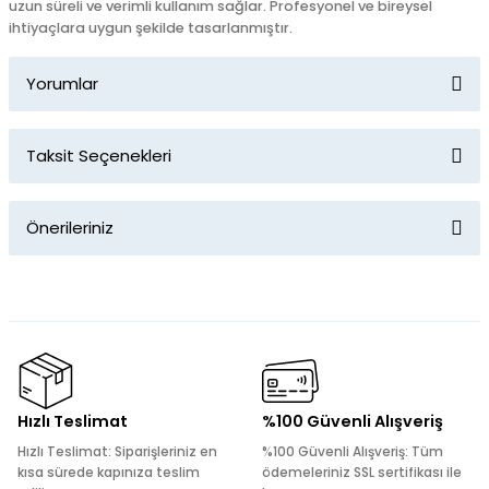
uzun süreli ve verimli kullanım sağlar. Profesyonel ve bireysel
ihtiyaçlara uygun şekilde tasarlanmıştır.
Yorumlar
Taksit Seçenekleri
Bu ürüne ilk yorumu siz yapın!
Önerileriniz
Yorum Yaz
Bu ürünün fiyat bilgisi, resim, ürün açıklamalarında ve diğer
konularda yetersiz gördüğünüz noktaları öneri formunu
kullanarak tarafımıza iletebilirsiniz.
Görüş ve önerileriniz için teşekkür ederiz.
Ürün resmi kalitesiz, bozuk veya görüntülenemiyor.
Hızlı Teslimat
%100 Güvenli Alışveriş
Ürün açıklamasında eksik bilgiler bulunuyor.
Hızlı Teslimat: Siparişleriniz en
%100 Güvenli Alışveriş: Tüm
Ürün bilgilerinde hatalar bulunuyor.
kısa sürede kapınıza teslim
ödemeleriniz SSL sertifikası ile