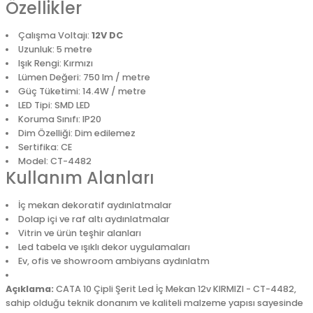
Özellikler
Çalışma Voltajı:
12V DC
Uzunluk: 5 metre
Işık Rengi: Kırmızı
Lümen Değeri: 750 lm / metre
Güç Tüketimi: 14.4W / metre
LED Tipi: SMD LED
Koruma Sınıfı: IP20
Dim Özelliği: Dim edilemez
Sertifika: CE
Model: CT-4482
Kullanım Alanları
İç mekan dekoratif aydınlatmalar
Dolap içi ve raf altı aydınlatmalar
Vitrin ve ürün teşhir alanları
Led tabela ve ışıklı dekor uygulamaları
Ev, ofis ve showroom ambiyans aydınlatm
Açıklama:
CATA 10 Çipli Şerit Led İç Mekan 12v KIRMIZI - CT-4482,
sahip olduğu teknik donanım ve kaliteli malzeme yapısı sayesinde