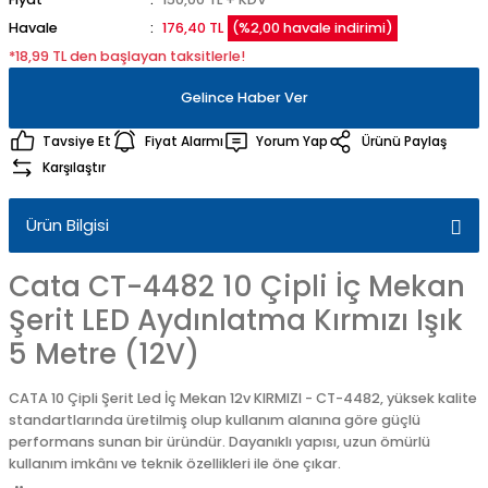
Havale
176,40 TL
(%2,00 havale indirimi)
*18,99 TL den başlayan taksitlerle!
Gelince Haber Ver
Tavsiye Et
Fiyat Alarmı
Yorum Yap
Ürünü Paylaş
Karşılaştır
Ürün Bilgisi
Cata CT-4482 10 Çipli İç Mekan
Şerit LED Aydınlatma Kırmızı Işık
5 Metre (12V)
CATA 10 Çipli Şerit Led İç Mekan 12v KIRMIZI - CT-4482, yüksek kalite
standartlarında üretilmiş olup kullanım alanına göre güçlü
performans sunan bir üründür. Dayanıklı yapısı, uzun ömürlü
kullanım imkânı ve teknik özellikleri ile öne çıkar.