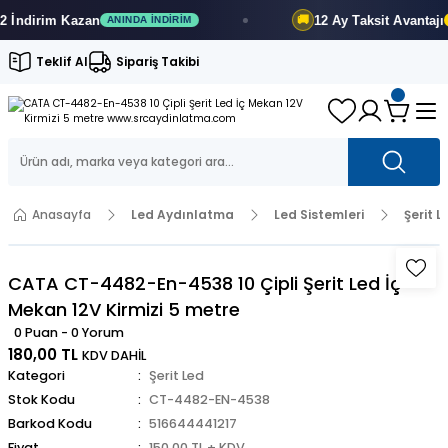
ndirim
Kazan
12 Ay
Taksit Avantajı
🚚
ANINDA İNDIRIM
FI
Teklif Al
Sipariş Takibi
Anasayfa
Led Aydınlatma
Led Sistemleri
Şerit L
CATA CT-4482-En-4538 10 Çipli Şerit Led İç
Mekan 12V Kirmizi 5 metre
0 Puan - 0 Yorum
180,00 TL
KDV DAHİL
Kategori
Şerit Led
Stok Kodu
CT-4482-EN-4538
Barkod Kodu
516644441217
Fiyat
150,00 TL + KDV