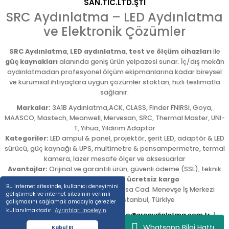
SAN.TİC.LTD.ŞTİ
SRC Aydınlatma – LED Aydınlatma
ve Elektronik Çözümler
SRC Aydınlatma
,
LED aydınlatma
,
test ve ölçüm cihazları
ile
güç kaynakları
alanında geniş ürün yelpazesi sunar. İç/dış mekân
aydınlatmadan profesyonel ölçüm ekipmanlarına kadar bireysel
ve kurumsal ihtiyaçlara uygun çözümler stoktan, hızlı teslimatla
sağlanır.
Markalar:
3A1B Aydınlatma,ACK, CLASS, Finder FNIRSI, Goya,
MAASCO, Mastech, Meanwell, Mervesan, SRC, Thermal Master, UNI-
T, Yihua, Yıldırım Adaptör
Kategoriler:
LED ampul & panel, projektör, şerit LED, adaptör & LED
sürücü, güç kaynağı & UPS, multimetre & pensampermetre, termal
kamera, lazer mesafe ölçer ve aksesuarlar
Avantajlar:
Orijinal ve garantili ürün, güvenli ödeme (SSL), teknik
destek,
5.000 TL üzeri ücretsiz kargo
Bu internet sitesinde, kullanıcı deneyimini
Adres:
Emekyemez Mah. Okçumusa Cad. Menevşe İş Merkezi
geliştirmek ve internet sitesinin verimli
No:22/58
,
Beyoğlu
/
İstanbul
,
Türkiye
çalışmasını sağlamak amacıyla çerezler
kullanılmaktadır.
Ayrıntıları inceleyin
Tel:
0212 254 54 00
|
E-posta:
info@srcaydinlatma.com.tr
|
www.srcaydinlatma.com
Whatsapp Bilgi Hattı
Kabul Et