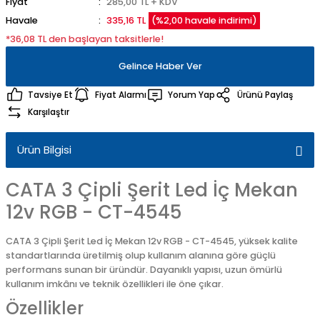
Fiyat
285,00 TL + KDV
Havale
335,16 TL
(%2,00 havale indirimi)
*36,08 TL den başlayan taksitlerle!
Gelince Haber Ver
Tavsiye Et
Fiyat Alarmı
Yorum Yap
Ürünü Paylaş
Karşılaştır
Ürün Bilgisi
CATA 3 Çipli Şerit Led İç Mekan
12v RGB - CT-4545
CATA 3 Çipli Şerit Led İç Mekan 12v RGB - CT-4545, yüksek kalite
standartlarında üretilmiş olup kullanım alanına göre güçlü
performans sunan bir üründür. Dayanıklı yapısı, uzun ömürlü
kullanım imkânı ve teknik özellikleri ile öne çıkar.
Özellikler