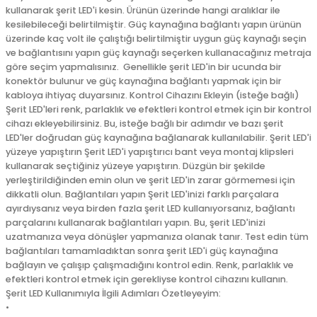
kullanarak şerit LED'i kesin. Ürünün üzerinde hangi aralıklar ile
kesilebileceği belirtilmiştir. Güç kaynağına bağlantı yapın ürünün
üzerinde kaç volt ile çalıştığı belirtilmiştir uygun güç kaynağı seçin
ve bağlantısını yapın güç kaynağı seçerken kullanacağınız metraja
göre seçim yapmalısınız. Genellikle şerit LED'in bir ucunda bir
konektör bulunur ve güç kaynağına bağlantı yapmak için bir
kabloya ihtiyaç duyarsınız. Kontrol Cihazını Ekleyin (isteğe bağlı)
Şerit LED'leri renk, parlaklık ve efektleri kontrol etmek için bir kontrol
cihazı ekleyebilirsiniz. Bu, isteğe bağlı bir adımdır ve bazı şerit
LED'ler doğrudan güç kaynağına bağlanarak kullanılabilir. Şerit LED'i
yüzeye yapıştırın Şerit LED'i yapıştırıcı bant veya montaj klipsleri
kullanarak seçtiğiniz yüzeye yapıştırın. Düzgün bir şekilde
yerleştirildiğinden emin olun ve şerit LED'in zarar görmemesi için
dikkatli olun. Bağlantıları yapın Şerit LED'inizi farklı parçalara
ayırdıysanız veya birden fazla şerit LED kullanıyorsanız, bağlantı
parçalarını kullanarak bağlantıları yapın. Bu, şerit LED'inizi
uzatmanıza veya dönüşler yapmanıza olanak tanır. Test edin tüm
bağlantıları tamamladıktan sonra şerit LED'i güç kaynağına
bağlayın ve çalışıp çalışmadığını kontrol edin. Renk, parlaklık ve
efektleri kontrol etmek için gerekliyse kontrol cihazını kullanın.
Şerit LED Kullanımıyla İlgili Adımları Özetleyeyim:
•