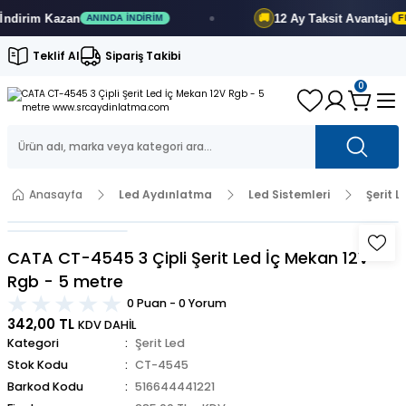
12 Ay
Taksit Avantajı
🚚
ANINDA İNDIRIM
FIRSATI KAÇIRMA
Teklif Al
Sipariş Takibi
0
Anasayfa
Led Aydınlatma
Led Sistemleri
Şerit L
CATA CT-4545 3 Çipli Şerit Led İç Mekan 12V
Rgb - 5 metre
0 Puan - 0 Yorum
342,00 TL
KDV DAHİL
Kategori
Şerit Led
Stok Kodu
CT-4545
Barkod Kodu
516644441221