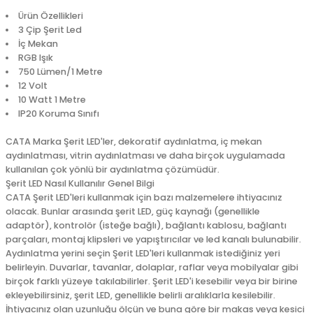
Ürün Özellikleri
3 Çip Şerit Led
İç Mekan
RGB Işık
750 Lümen/1 Metre
12 Volt
10 Watt 1 Metre
IP20 Koruma Sınıfı
CATA Marka Şerit LED'ler, dekoratif aydınlatma, iç mekan
aydınlatması, vitrin aydınlatması ve daha birçok uygulamada
kullanılan çok yönlü bir aydınlatma çözümüdür.
Şerit LED Nasıl Kullanılır Genel Bilgi
CATA Şerit LED'leri kullanmak için bazı malzemelere ihtiyacınız
olacak. Bunlar arasında şerit LED, güç kaynağı (genellikle
adaptör), kontrolör (isteğe bağlı), bağlantı kablosu, bağlantı
parçaları, montaj klipsleri ve yapıştırıcılar ve led kanalı bulunabilir.
Aydınlatma yerini seçin Şerit LED'leri kullanmak istediğiniz yeri
belirleyin. Duvarlar, tavanlar, dolaplar, raflar veya mobilyalar gibi
birçok farklı yüzeye takılabilirler. Şerit LED'i kesebilir veya bir birine
ekleyebilirsiniz, şerit LED, genellikle belirli aralıklarla kesilebilir.
İhtiyacınız olan uzunluğu ölçün ve buna göre bir makas veya kesici