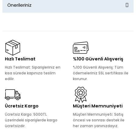
Önerileriniz
Yorum Yaz
Bu ürünün fiyat bilgisi, resim, ürün açıklamalarında ve diğer
konularda yetersiz gördüğünüz noktaları öneri formunu
kullanarak tarafımıza iletebilirsiniz.
Görüş ve önerileriniz için teşekkür ederiz.
Ürün resmi kalitesiz, bozuk veya görüntülenemiyor.
Hızlı Teslimat
%100 Güvenli Alışveriş
Ürün açıklamasında eksik bilgiler bulunuyor.
Hızlı Teslimat: Siparişleriniz en
%100 Güvenli Alışveriş: Tüm
Ürün bilgilerinde hatalar bulunuyor.
kısa sürede kapınıza teslim
ödemeleriniz SSL sertifikası ile
edilir.
korunur.
Ürün fiyatı diğer sitelerden daha pahalı.
Bu ürüne benzer farklı alternatifler olmalı.
Ücretsiz Kargo
Müşteri Memnuniyeti
Ücretsiz Kargo: 5000TL
Müşteri Memnuniyeti: Satış
üzerindeki siparişlerde kargo
öncesi ve sonrası destek ile
ücretsizdir.
her zaman yanınızdayız.
Gönder