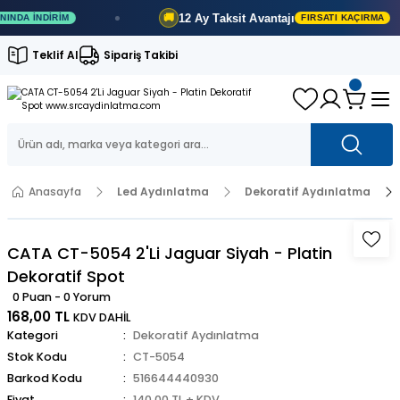
12 Ay
Taksit Avantajı
🚚
 İNDIRIM
FIRSATI KAÇIRMA
Teklif Al
Sipariş Takibi
Anasayfa
Led Aydınlatma
Dekoratif Aydınlatma
CATA CT-5054 2'Li Jaguar Siyah - Platin
Dekoratif Spot
0 Puan - 0 Yorum
168,00 TL
KDV DAHİL
Kategori
Dekoratif Aydınlatma
Stok Kodu
CT-5054
Barkod Kodu
516644440930
Fiyat
140,00 TL + KDV