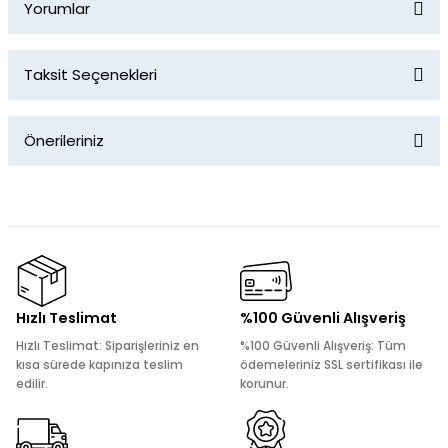
Yorumlar
Taksit Seçenekleri
Bu ürüne ilk yorumu siz yapın!
Önerileriniz
Yorum Yaz
Bu ürünün fiyat bilgisi, resim, ürün açıklamalarında ve diğer
konularda yetersiz gördüğünüz noktaları öneri formunu
kullanarak tarafımıza iletebilirsiniz.
Görüş ve önerileriniz için teşekkür ederiz.
Ürün resmi kalitesiz, bozuk veya görüntülenemiyor.
Hızlı Teslimat
%100 Güvenli Alışveriş
Ürün açıklamasında eksik bilgiler bulunuyor.
Hızlı Teslimat: Siparişleriniz en
%100 Güvenli Alışveriş: Tüm
Ürün bilgilerinde hatalar bulunuyor.
kısa sürede kapınıza teslim
ödemeleriniz SSL sertifikası ile
edilir.
korunur.
Ürün fiyatı diğer sitelerden daha pahalı.
Bu ürüne benzer farklı alternatifler olmalı.