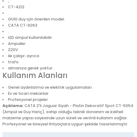
,
CT-4212
.
GU10 duy için önerilen model:
CATA CT-9263
.
LED ampul kullanılabilir.
Ampuller
220V
ile çalışır; ayrıca
trafo
almanıza gerek yoktur.
Kullanım Alanları
Genel aydınlatma ve elektrik uygulamaları
Ev ve ticari mekanlar
Profesyonel projeler
Açıklama:
CATA 2'li Jaguar Siyah - Platin Dekoratif Spot CT-5054
(Ampül ve Duy Hariç), sahip olduğu teknik donanım ve kaliteli
malzeme yapısı sayesinde uzun süreli ve verimli kullanım sağlar.
Profesyonel ve bireysel ihtiyaçlara uygun şekilde tasarlanmıştır.