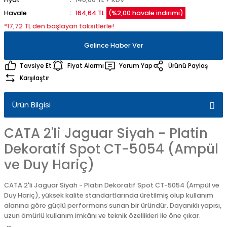
Havale
164,64 TL
(%2,00 havale indirimi)
*17,72 TL den başlayan taksitlerle!
Gelince Haber Ver
Tavsiye Et
Fiyat Alarmı
Yorum Yap
Ürünü Paylaş
Karşılaştır
Ürün Bilgisi
CATA 2'li Jaguar Siyah - Platin
Dekoratif Spot CT-5054 (Ampül
ve Duy Hariç)
CATA 2'li Jaguar Siyah - Platin Dekoratif Spot CT-5054 (Ampül ve
Duy Hariç), yüksek kalite standartlarında üretilmiş olup kullanım
alanına göre güçlü performans sunan bir üründür. Dayanıklı yapısı,
uzun ömürlü kullanım imkânı ve teknik özellikleri ile öne çıkar.