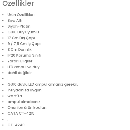
Özellikler
Ürün Özellikleri
Sıva Altı
Siyah-Platin
Gu10 Duy Uyumlu
17 Cm Dış Çapı
9 / 7,5 Cm İç Çapı
3 Cm Derinlik
IP20 Koruma Sınıfı
Yararlı Bilgiler
LED ampul ve duy
dahil değildir
.
GU10 duylu LED ampul almanız gerekir.
İhtiyacınıza uygun
watt'ta
ampul almalısınız.
Önerilen ürün kodları:
CATA CT-4215
,
CT-4240