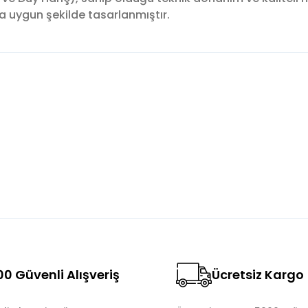
ra uygun şekilde tasarlanmıştır.
konularda yetersiz gördüğünüz noktaları öneri formunu kullanarak tara
Bu ürüne ilk yorumu siz yapın!
Yorum Yaz
0 Güvenli Alışveriş
Ücretsiz Kargo
Gönder