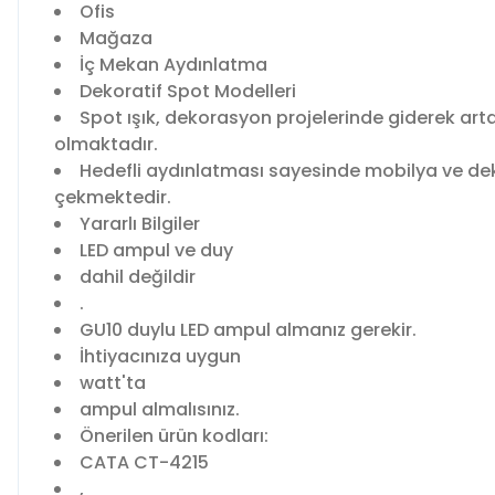
Ofis
Mağaza
İç Mekan Aydınlatma
Dekoratif Spot Modelleri
Spot ışık, dekorasyon projelerinde giderek art
olmaktadır.
Hedefli aydınlatması sayesinde mobilya ve dekor
çekmektedir.
Yararlı Bilgiler
LED ampul ve duy
dahil değildir
.
GU10 duylu LED ampul almanız gerekir.
İhtiyacınıza uygun
watt'ta
ampul almalısınız.
Önerilen ürün kodları:
CATA CT-4215
,