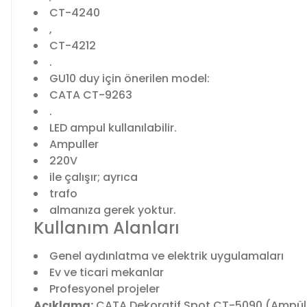
CT-4240
,
CT-4212
.
GU10 duy için önerilen model:
CATA CT-9263
.
LED ampul kullanılabilir.
Ampuller
220V
ile çalışır; ayrıca
trafo
almanıza gerek yoktur.
Kullanım Alanları
Genel aydınlatma ve elektrik uygulamaları
Ev ve ticari mekanlar
Profesyonel projeler
Açıklama:
CATA Dekoratif Spot CT-5090 (Ampül ve