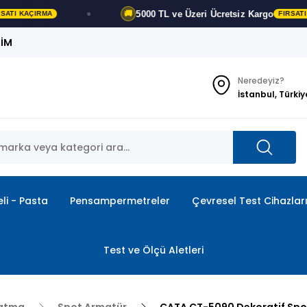
5000 TL ve Üzeri
Ücretsiz Kargo
🚚
FIRSATI KAÇIRMA
ŞİM
Neredeyiz?
İstanbul, Türkiy
li - Pasta
Pensampermetreler
Çevresel Test Cihazlar
Test ve Ölçü Aletleri