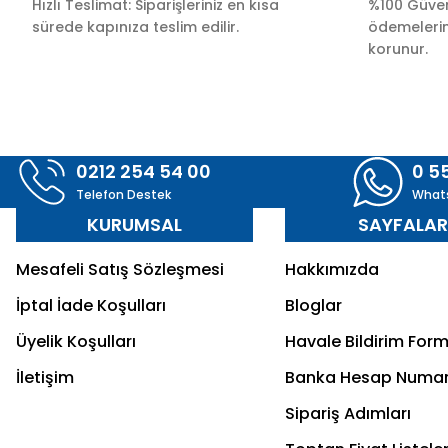
Hızlı Teslimat: Siparişleriniz en kısa
%100 Güvenl
sürede kapınıza teslim edilir.
ödemelerini
korunur.
0212 254 54 00
0 5
Telefon Destek
What
KURUMSAL
SAYFALA
Mesafeli Satış Sözleşmesi
Hakkımızda
İptal İade Koşulları
Bloglar
Üyelik Koşulları
Havale Bildirim For
İletişim
Banka Hesap Numar
Sipariş Adımları