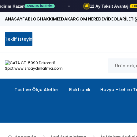
12 Ay
Taksit Avantajı
🚚
NDA İNDIRIM
FIRSATI KAÇIRMA
ANASAYFA
BLOG
HAKKIMIZDA
KARGOM NEREDE
VİDEOLAR
İLETİ
Teklif İsteyin
Test ve Ölçü Aletleri
Elektronik
Havya - Lehim Te