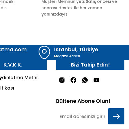
rindeki
Müşteri Memnuniyeti: Satış öncesi ve
dir.
sonrası destek ile her zaman
yanınızdayız.
latma.com
İstanbul, Türkiye
Mağaza Adresi
K.V.K.K.
Bizi Takip Edin!
Aydınlatma Metni
itikası
Bültene Abone Olun!