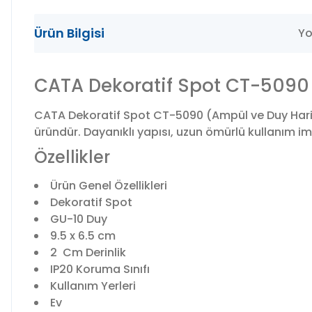
Ürün Bilgisi
Yo
CATA Dekoratif Spot CT-5090
CATA Dekoratif Spot CT-5090 (Ampül ve Duy Hariç)
üründür. Dayanıklı yapısı, uzun ömürlü kullanım imkâ
Özellikler
Ürün Genel Özellikleri
Dekoratif Spot
GU-10 Duy
9.5 x 6.5 cm
2 Cm Derinlik
IP20 Koruma Sınıfı
Kullanım Yerleri
Ev