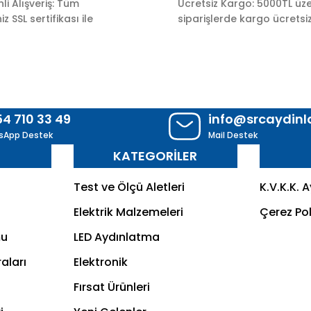
i Alışveriş: Tüm
Ücretsiz Kargo: 5000TL üze
z SSL sertifikası ile
siparişlerde kargo ücretsiz
54 710 33 49
info@srcaydin
sApp Destek
Mail Destek
R
KATEGORİLER
Test ve Ölçü Aletleri
K.V.K.K. 
Elektrik Malzemeleri
Çerez Pol
mu
LED Aydınlatma
aları
Elektronik
Fırsat Ürünleri