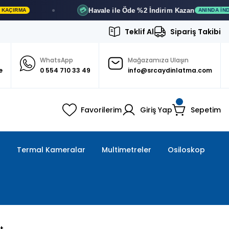
Havale ile Öde
%2 İndirim
Kazan
💳
ANINDA İNDIRIM
Teklif Al
Sipariş Takibi
WhatsApp
Mağazamıza Ulaşın
e
0 554 710 33 49
info@srcaydinlatma.com
Favorilerim
Giriş Yap
Sepetim
ı
Termal Kameralar
Multimetreler
Osiloskop