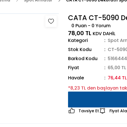
latma
Spot Armatür
CATA CT-5090 Dekoratif Spo
CATA CT-5090 De
0 Puan - 0 Yorum
78,00 TL
KDV DAHİL
Kategori
Spot Ar
Stok Kodu
CT-509
Barkod Kodu
516644
Fiyat
65,00 TL
Havale
76,44 TL
*8,23 TL den başlayan taks
Tavsiye Et
Fiyat Al