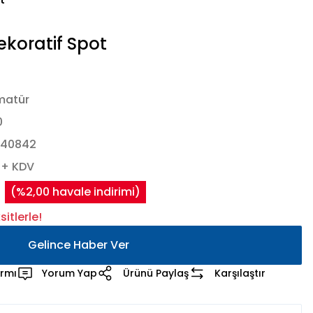
t
koratif Spot
matür
0
440842
 + KDV
(%2,00 havale indirimi)
itlerle!
Gelince Haber Ver
armı
Yorum Yap
Ürünü Paylaş
Karşılaştır