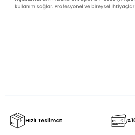
kullanım sağlar. Profesyonel ve bireysel ihtiyaçla
Bu ürünün fiyat bilgisi, resim, ürün açıklamalarında ve diğer 
Görüş ve önerileriniz için teşekkür ederiz.
Ürün resmi kalitesiz, bozuk veya görüntülenemiyor.
Ürün açıklamasında eksik bilgiler bulunuyor.
Ürün bilgilerinde hatalar bulunuyor.
Ürün fiyatı diğer sitelerden daha pahalı.
Bu ürüne benzer farklı alternatifler olmalı.
Hızlı Teslimat
%10