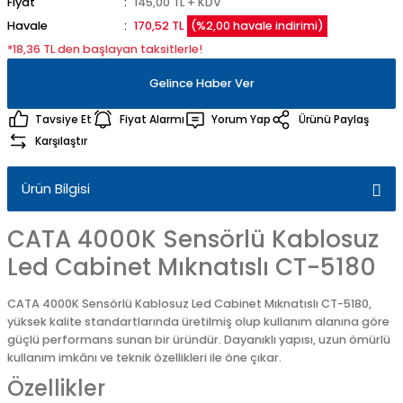
Fiyat
145,00 TL + KDV
Havale
170,52 TL
(%2,00 havale indirimi)
*18,36 TL den başlayan taksitlerle!
Gelince Haber Ver
Tavsiye Et
Fiyat Alarmı
Yorum Yap
Ürünü Paylaş
Karşılaştır
Ürün Bilgisi
CATA 4000K Sensörlü Kablosuz
Led Cabinet Mıknatıslı CT-5180
CATA 4000K Sensörlü Kablosuz Led Cabinet Mıknatıslı CT-5180,
yüksek kalite standartlarında üretilmiş olup kullanım alanına göre
güçlü performans sunan bir üründür. Dayanıklı yapısı, uzun ömürlü
kullanım imkânı ve teknik özellikleri ile öne çıkar.
Özellikler