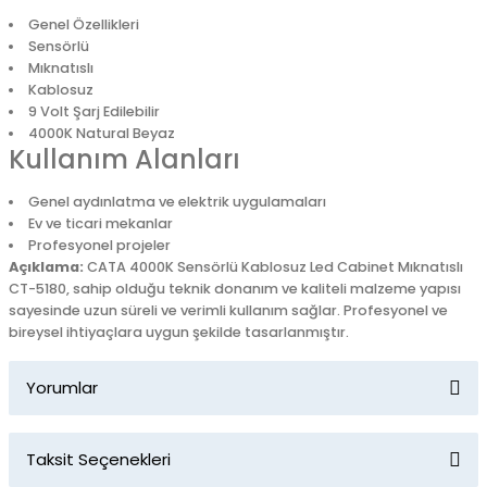
Genel Özellikleri
Sensörlü
Mıknatıslı
Kablosuz
9 Volt Şarj Edilebilir
4000K Natural Beyaz
Kullanım Alanları
Genel aydınlatma ve elektrik uygulamaları
Ev ve ticari mekanlar
Profesyonel projeler
Açıklama:
CATA 4000K Sensörlü Kablosuz Led Cabinet Mıknatıslı
CT-5180, sahip olduğu teknik donanım ve kaliteli malzeme yapısı
sayesinde uzun süreli ve verimli kullanım sağlar. Profesyonel ve
bireysel ihtiyaçlara uygun şekilde tasarlanmıştır.
Yorumlar
Taksit Seçenekleri
Bu ürüne ilk yorumu siz yapın!