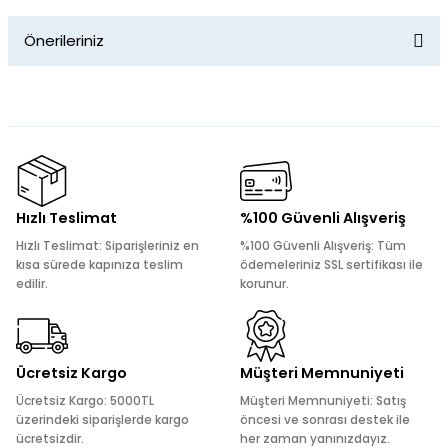
Önerileriniz
Yorum Yaz
Bu ürünün fiyat bilgisi, resim, ürün açıklamalarında ve diğer
konularda yetersiz gördüğünüz noktaları öneri formunu
kullanarak tarafımıza iletebilirsiniz.
Görüş ve önerileriniz için teşekkür ederiz.
Ürün resmi kalitesiz, bozuk veya görüntülenemiyor.
Hızlı Teslimat
%100 Güvenli Alışveriş
Ürün açıklamasında eksik bilgiler bulunuyor.
Hızlı Teslimat: Siparişleriniz en
%100 Güvenli Alışveriş: Tüm
Ürün bilgilerinde hatalar bulunuyor.
kısa sürede kapınıza teslim
ödemeleriniz SSL sertifikası ile
edilir.
korunur.
Ürün fiyatı diğer sitelerden daha pahalı.
Bu ürüne benzer farklı alternatifler olmalı.
Ücretsiz Kargo
Müşteri Memnuniyeti
Ücretsiz Kargo: 5000TL
Müşteri Memnuniyeti: Satış
üzerindeki siparişlerde kargo
öncesi ve sonrası destek ile
ücretsizdir.
her zaman yanınızdayız.