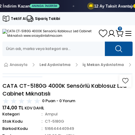
ndirim
Kazan
12 Ay
Taksit Avantajı
🚚
ANINDA İNDIRIM
FI
Teklif Al
Sipariş Takibi
0
Anasayfa
Led Aydınlatma
İç Mekan Aydınlatma
CATA CT-5180G 4000K Sensörlü Kablosuz Led
Cabinet Mıknatıslı
0 Puan - 0 Yorum
174,00 TL
KDV DAHİL
Kategori
Ampul
Stok Kodu
CT-5180G
Barkod Kodu
516644440949