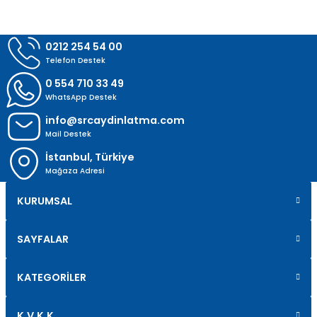
Gönder
0212 254 54 00
Telefon Destek
0 554 710 33 49
WhatsApp Destek
info@srcaydinlatma.com
Mail Destek
İstanbul, Türkiye
Mağaza Adresi
KURUMSAL
SAYFALAR
KATEGORİLER
K.V.K.K.