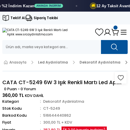
 İndirim
Kazan
12 Ay
Taksit Avantajı
🚚
ANINDA İNDIRIM
Teklif Al
Sipariş Takibi
Anasayfa
Led Aydınlatma
Dekoratif Aydınlatma
CATA CT-5249 6W 3 Işık Renkli Martı Led Aplik
0 Puan - 0 Yorum
360,00 TL
KDV DAHİL
Kategori
Dekoratif Aydınlatma
Stok Kodu
CT-5249
Barkod Kodu
516644440862
Fiyat
300,00 TL + KDV
Havale
352,80 TL
(%2,00 havale indirimi)