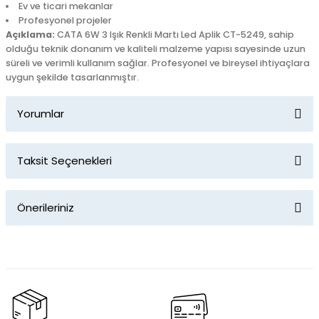
Ev ve ticari mekanlar
Profesyonel projeler
Açıklama:
CATA 6W 3 Işık Renkli Martı Led Aplik CT-5249, sahip
olduğu teknik donanım ve kaliteli malzeme yapısı sayesinde uzun
süreli ve verimli kullanım sağlar. Profesyonel ve bireysel ihtiyaçlara
uygun şekilde tasarlanmıştır.
Yorumlar
Taksit Seçenekleri
Bu ürüne ilk yorumu siz yapın!
Önerileriniz
Yorum Yaz
Bu ürünün fiyat bilgisi, resim, ürün açıklamalarında ve diğer
konularda yetersiz gördüğünüz noktaları öneri formunu
kullanarak tarafımıza iletebilirsiniz.
Görüş ve önerileriniz için teşekkür ederiz.