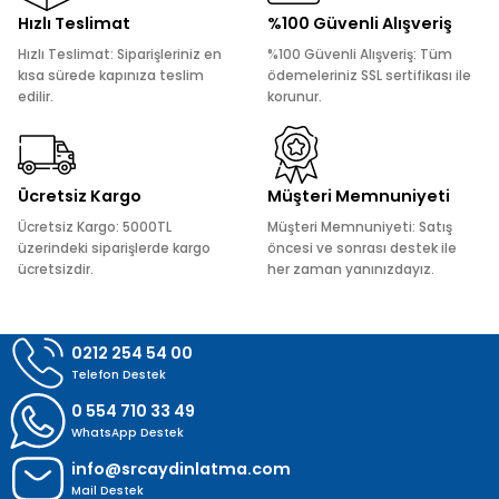
Ürün resmi kalitesiz, bozuk veya görüntülenemiyor.
Hızlı Teslimat
%100 Güvenli Alışveriş
Ürün açıklamasında eksik bilgiler bulunuyor.
Hızlı Teslimat: Siparişleriniz en
%100 Güvenli Alışveriş: Tüm
Ürün bilgilerinde hatalar bulunuyor.
kısa sürede kapınıza teslim
ödemeleriniz SSL sertifikası ile
edilir.
korunur.
Ürün fiyatı diğer sitelerden daha pahalı.
Bu ürüne benzer farklı alternatifler olmalı.
Ücretsiz Kargo
Müşteri Memnuniyeti
Ücretsiz Kargo: 5000TL
Müşteri Memnuniyeti: Satış
üzerindeki siparişlerde kargo
öncesi ve sonrası destek ile
ücretsizdir.
her zaman yanınızdayız.
Gönder
0212 254 54 00
Telefon Destek
0 554 710 33 49
WhatsApp Destek
info@srcaydinlatma.com
Mail Destek