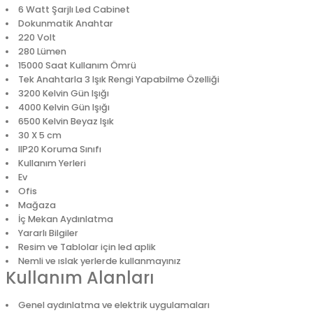
6 Watt Şarjlı Led Cabinet
Dokunmatik Anahtar
220 Volt
280 Lümen
15000 Saat Kullanım Ömrü
Tek Anahtarla 3 Işık Rengi Yapabilme Özelliği
3200 Kelvin Gün Işığı
4000 Kelvin Gün Işığı
6500 Kelvin Beyaz Işık
30 X 5 cm
IIP20 Koruma Sınıfı
Kullanım Yerleri
Ev
Ofis
Mağaza
İç Mekan Aydınlatma
Yararlı Bilgiler
Resim ve Tablolar için led aplik
Nemli ve ıslak yerlerde kullanmayınız
Kullanım Alanları
Genel aydınlatma ve elektrik uygulamaları