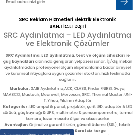
SRC Reklam Hizmetleri Elektrik Elektronik
SAN.TİC.LTD.ŞTİ
SRC Aydınlatma – LED Aydınlatma
ve Elektronik Çözümler
SRC Aydınlatma
,
LED aydınlatma
,
test ve ölçüm cihazları
ile
güç kaynakları
alanında geniş ürün yelpazesi sunar. İç/dış mekân
aydınlatmadan profesyonel ölçüm ekipmanlarına kadar bireysel
ve kurumsal ihtiyaçlara uygun çözümler stoktan, hızlı teslimatla
sağlanır.
Markalar:
3A1B Aydınlatma,ACK, CLASS, Finder FNIRSI, Goya,
MAASCO, Mastech, Meanwell, Mervesan, SRC, Thermal Master, UNI-
T, Yihua, Yıldırım Adaptör
Kategoriler:
LED ampul & panel, projektör, şerit LED, adaptör & LED
sürücü, güç kaynağı & UPS, multimetre & pensampermetre, termal
kamera, lazer mesafe ölçer ve aksesuarlar
Avantajlar:
Orijinal ve garantili ürün, güvenli ödeme (SSL), teknik
destek,
5.000 TL üzeri ücretsiz kargo
Bu internet sitesinde, kullanıcı deneyimini