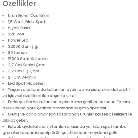
Özellikler
Ürün Genel Özellikleri
1,5 Watt Yıldız Spot
Siyah Kasa
220 Volt
Power Led
3200K Gün Işığı
80 Lümen
15000 Saat Kullanım
2,7 Cm Kesim Çapı
3,2 Cm Dış Çapı
2,1 Cm Derinlik
Led Spot Modelleri
Yaşam alanlarında kullanılan aydınlatma sistemleri dekoratif
ve işlevsel özellikleri ile karşınıza çıkar.
Farklı şekillerde kullanılan aydınlatma çeşitleri bulunur. Ortam
özelliklerine göre çeşitler arasından seçim yapılabilir.
Geniş ve dar alanlar için tasarlanan ürünler kaliteli özellikleri ile
dikkat çeker.
Estetik aydınlatma sistemleri arasında yer alan spot lamba,
göz alıcı tasarıma sahip ürün çeşitlerinden meydana gelir.