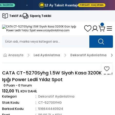
12 Ay
Taksit Avantajı
🚚
DIRIM
FIRSATI KAÇIRMA
Teklif Al
Sipariş Takibi
Anasayfa
Led Aydınlatma
Dekoratif Aydınlatma
CATA CT-5270Syhg 1.5W Siyah Kasa 3200K Gün
Işığı Power Ledli Yıldız Spot
0 Puan - 0 Yorum
132,00 TL
KDV DAHİL
Kategori
Dekoratif Aydınlatma
Stok Kodu
CT-5270SYHG
Barkod Kodu
516644440924
Fiyat
110,00 TL + KDV