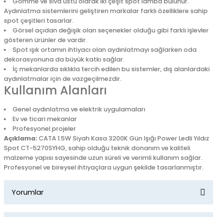
Gömme ve sıva üstü olarak iki çeşit spot lamba bulunur.
Aydınlatma sistemlerini geliştiren markalar farklı özelliklere sahip
spot çeşitleri tasarlar.
Görsel açıdan değişik olan seçenekler olduğu gibi farklı işlevler
gösteren ürünler de vardır.
Spot ışık ortamın ihtiyacı olan aydınlatmayı sağlarken oda
dekorasyonuna da büyük katkı sağlar.
İç mekanlarda sıklıkla tercih edilen bu sistemler, dış alanlardaki
aydınlatmalar için de vazgeçilmezdir.
Kullanım Alanları
Genel aydınlatma ve elektrik uygulamaları
Ev ve ticari mekanlar
Profesyonel projeler
Açıklama:
CATA 1.5W Siyah Kasa 3200K Gün Işığı Power Ledli Yıldız
Spot CT-5270SYHG, sahip olduğu teknik donanım ve kaliteli
malzeme yapısı sayesinde uzun süreli ve verimli kullanım sağlar.
Profesyonel ve bireysel ihtiyaçlara uygun şekilde tasarlanmıştır.
Yorumlar