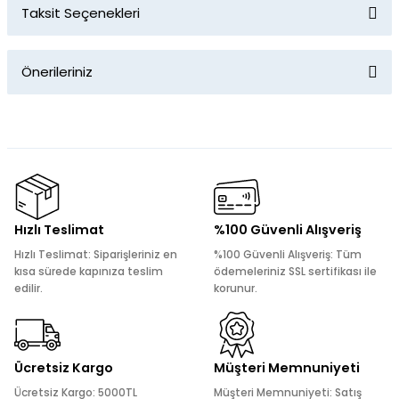
Taksit Seçenekleri
Bu ürüne ilk yorumu siz yapın!
Önerileriniz
Yorum Yaz
Bu ürünün fiyat bilgisi, resim, ürün açıklamalarında ve diğer
konularda yetersiz gördüğünüz noktaları öneri formunu
kullanarak tarafımıza iletebilirsiniz.
Görüş ve önerileriniz için teşekkür ederiz.
Ürün resmi kalitesiz, bozuk veya görüntülenemiyor.
Hızlı Teslimat
%100 Güvenli Alışveriş
Ürün açıklamasında eksik bilgiler bulunuyor.
Hızlı Teslimat: Siparişleriniz en
%100 Güvenli Alışveriş: Tüm
Ürün bilgilerinde hatalar bulunuyor.
kısa sürede kapınıza teslim
ödemeleriniz SSL sertifikası ile
edilir.
korunur.
Ürün fiyatı diğer sitelerden daha pahalı.
Bu ürüne benzer farklı alternatifler olmalı.
Ücretsiz Kargo
Müşteri Memnuniyeti
Ücretsiz Kargo: 5000TL
Müşteri Memnuniyeti: Satış