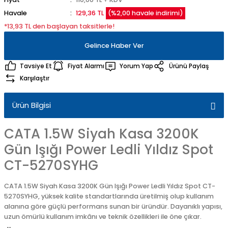
Havale
129,36 TL
(%2,00 havale indirimi)
*13,93 TL den başlayan taksitlerle!
Gelince Haber Ver
Tavsiye Et
Fiyat Alarmı
Yorum Yap
Ürünü Paylaş
Karşılaştır
Ürün Bilgisi
CATA 1.5W Siyah Kasa 3200K
Gün Işığı Power Ledli Yıldız Spot
CT-5270SYHG
CATA 1.5W Siyah Kasa 3200K Gün Işığı Power Ledli Yıldız Spot CT-
5270SYHG, yüksek kalite standartlarında üretilmiş olup kullanım
alanına göre güçlü performans sunan bir üründür. Dayanıklı yapısı,
uzun ömürlü kullanım imkânı ve teknik özellikleri ile öne çıkar.