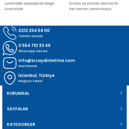
üzerindeki siparişlerde kargo
öncesi ve sonrası destek ile
ücretsizdir.
her zaman yanınızdayız.
Gönder
0212 254 54 00
Telefon Destek
0 554 710 33 49
WhatsApp Destek
info@srcaydinlatma.com
Mail Destek
İstanbul, Türkiye
Mağaza Adresi
KURUMSAL
SAYFALAR
KATEGORİLER