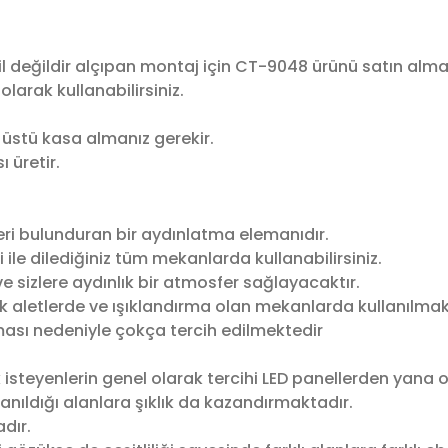
hil değildir alçıpan montaj için CT-9048 ürünü satın alm
larak kullanabilirsiniz.
 üstü kasa almanız gerekir.
 üretir.
eri bulunduran bir aydınlatma elemanıdır.
i ile dilediğiniz tüm mekanlarda kullanabilirsiniz.
ve sizlere aydınlık bir atmosfer sağlayacaktır.
k aletlerde ve ışıklandırma olan mekanlarda kullanılmak
ması nedeniyle çokça tercih edilmektedir
 isteyenlerin genel olarak tercihi LED panellerden yana 
anıldığı alanlara şıklık da kazandırmaktadır.
dır.