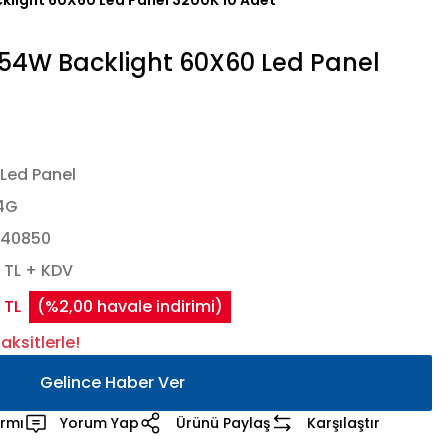
light 60X60 Led Panel 3200K 10 Adet
4W Backlight 60X60 Led Panel
ı Led Panel
4G
440850
 TL + KDV
 TL
(%2,00 havale indirimi)
ksitlerle!
Gelince Haber Ver
armı
Yorum Yap
Ürünü Paylaş
Karşılaştır