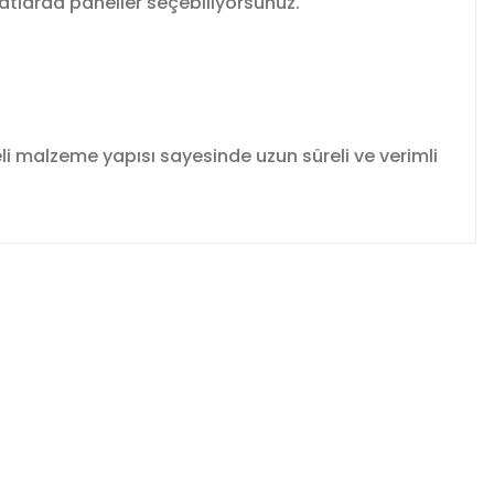
ebatlarda paneller seçebiliyorsunuz.
 malzeme yapısı sayesinde uzun süreli ve verimli
fımıza iletebilirsiniz.