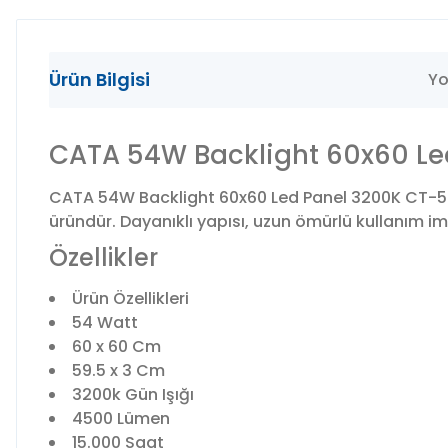
Ürün Bilgisi
Yo
CATA 54W Backlight 60x60 L
CATA 54W Backlight 60x60 Led Panel 3200K CT-528
üründür. Dayanıklı yapısı, uzun ömürlü kullanım imkâ
Özellikler
Ürün Özellikleri
54 Watt
60 x 60 Cm
59.5 x 3 Cm
3200k Gün Işığı
4500 Lümen
15.000 Saat