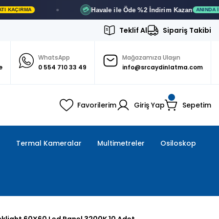
Havale ile Öde
%2 İndirim
Kazan
💳
ANINDA İNDIRIM
Teklif Al
Sipariş Takibi
WhatsApp
Mağazamıza Ulaşın
e
0 554 710 33 49
info@srcaydinlatma.com
Favorilerim
Giriş Yap
Sepetim
ı
Termal Kameralar
Multimetreler
Osiloskop