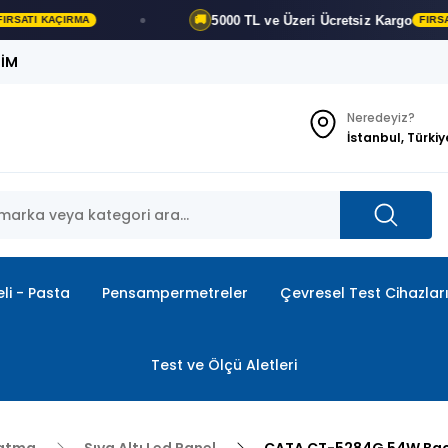
5000 TL ve Üzeri
Ücretsiz Kargo
🚚
FIRSATI KAÇIRMA
ŞİM
Neredeyiz?
İstanbul, Türkiy
li - Pasta
Pensampermetreler
Çevresel Test Cihazlar
Test ve Ölçü Aletleri