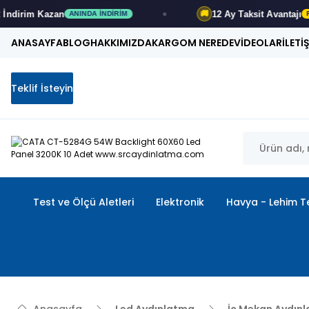
12 Ay
Taksit Avantajı
🚚
INDA İNDIRIM
FIRSATI KAÇIRMA
ANASAYFA
BLOG
HAKKIMIZDA
KARGOM NEREDE
VİDEOLAR
İLETİ
Teklif İsteyin
Test ve Ölçü Aletleri
Elektronik
Havya - Lehim Te