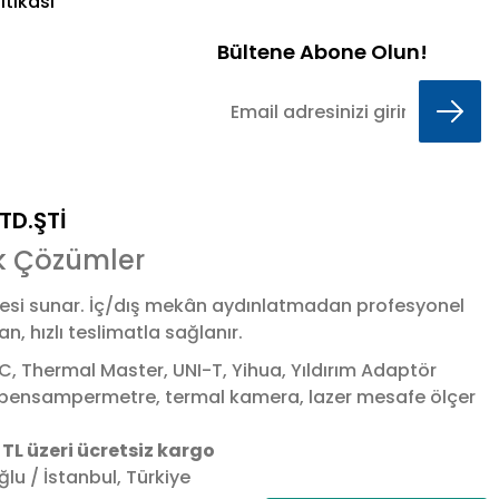
itikası
Bültene Abone Olun!
LTD.ŞTİ
k Çözümler
esi sunar. İç/dış mekân aydınlatmadan profesyonel
 hızlı teslimatla sağlanır.
 Thermal Master, UNI-T, Yihua, Yıldırım Adaptör
 & pensampermetre, termal kamera, lazer mesafe ölçer
 TL üzeri ücretsiz kargo
ğlu
/
İstanbul
,
Türkiye