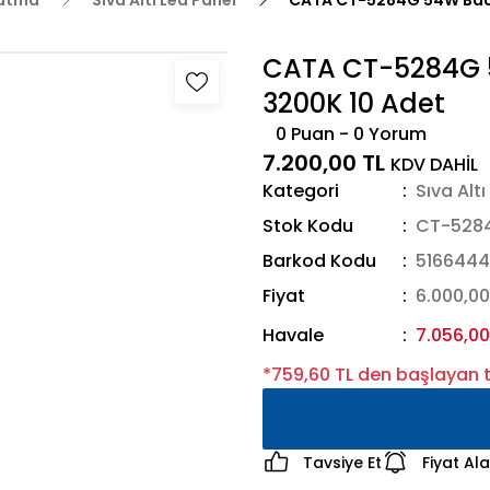
latma
Sıva Altı Led Panel
CATA CT-5284G 54W Back
CATA CT-5284G 5
3200K 10 Adet
0 Puan - 0 Yorum
7.200,00 TL
KDV DAHİL
Kategori
Sıva Alt
Stok Kodu
CT-528
Barkod Kodu
516644
Fiyat
6.000,00
Havale
7.056,00
*759,60 TL den başlayan ta
Tavsiye Et
Fiyat Al