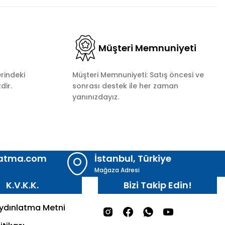
Müşteri Memnuniyeti
rindeki
Müşteri Memnuniyeti: Satış öncesi ve
dir.
sonrası destek ile her zaman
yanınızdayız.
latma.com
İstanbul, Türkiye
Mağaza Adresi
K.V.K.K.
Bizi Takip Edin!
Aydınlatma Metni