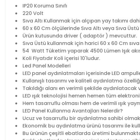
IP20 Koruma Sınıfı
220 Volt
Sıva Altı Kullanmak için alçıpan yay takımı da
60 x 60 Cm ölçülerinde Sıva Altı veya Sıva Üstü o
Ürün kutusunda driver ( adaptör ) mevcuttur.
Sıva Üstü kullanmak için harici 60 x 60 Cm sıva
54 Watt Tüketim yaparak 4500 Lümen Işık akısı
Koli Fiyatıdır Koli içerisi 10'ludur.
Led Panel Modelleri
LED panel aydınlatmaları içerisinde LED ampull
Kullanışlı tasarımı ve kaliteli aydınlatma özelliğ
Takıldığı alanı en verimli şekilde aydınlatacak 
LED ışık teknolojisi hemen hemen tüm elektroni
Hem tasarruflu olması hem de verimli ışık yay
LED Panel Kullanma Avantajları Nelerdir?
Ucuz ve tasarruflu bir aydınlatma sahibi olmak
Ekonomik bu aydınlatma ürünü tasarımı ile kull
Bu ürünün çeşitli ebatlarda üretimi bulunmakta