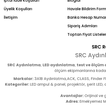
İptal İade Koşulları
Bloglar
Üyelik Koşulları
Havale Bildirim For
İletişim
Banka Hesap Numar
Sipariş Adımları
Toptan Fiyat Listeler
SRC Re
SRC Aydın
SRC Aydınlatma
,
LED aydınlatma
,
test ve ölçüm 
ölçüm ekipmanlarına kadar 
Markalar:
3A1B Aydınlatma,ACK, CLASS, Finder F
Kategoriler:
LED ampul & panel, projektör, şerit LED
Avantajlar:
Orijinal ve 
Adres:
Emekyemez Ma