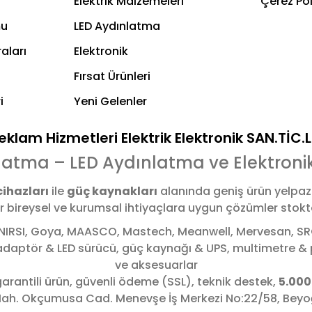
Elektrik Malzemeleri
Çerez Pol
mu
LED Aydınlatma
aları
Elektronik
Fırsat Ürünleri
i
Yeni Gelenler
klam Hizmetleri Elektrik Elektronik SAN.TİC.
latma – LED Aydınlatma ve Elektroni
cihazları
ile
güç kaynakları
alanında geniş ürün yelpaz
bireysel ve kurumsal ihtiyaçlara uygun çözümler stoktan,
NIRSI, Goya, MAASCO, Mastech, Meanwell, Mervesan, SRC,
, adaptör & LED sürücü, güç kaynağı & UPS, multimetre
ve aksesuarlar
garantili ürün, güvenli ödeme (SSL), teknik destek,
5.000
h. Okçumusa Cad. Menevşe İş Merkezi No:22/58
,
Beyo