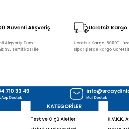
0 Güvenli Alışveriş
Ücretsiz Kargo
Gönder
i Alışveriş: Tüm
Ücretsiz Kargo: 5000TL üze
z SSL sertifikası ile
siparişlerde kargo ücretsiz
54 710 33 49
info@srcaydin
sApp Destek
Mail Destek
R
KATEGORİLER
Test ve Ölçü Aletleri
K.V.K.K. 