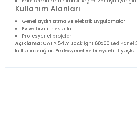
Farklı ebatlarda olması seçimi zorlaştırıyor gib
Kullanım Alanları
Genel aydınlatma ve elektrik uygulamaları
Ev ve ticari mekanlar
Profesyonel projeler
Açıklama:
CATA 54W Backlight 60x60 Led Panel 32
kullanım sağlar. Profesyonel ve bireysel ihtiyaçla
Bu ürünün fiyat bilgisi, resim, ürün açıklamalarında ve diğer 
Görüş ve önerileriniz için teşekkür ederiz.
Ürün resmi kalitesiz, bozuk veya görüntülenemiyor.
Ürün açıklamasında eksik bilgiler bulunuyor.
Ürün bilgilerinde hatalar bulunuyor.
Ürün fiyatı diğer sitelerden daha pahalı.
Bu ürüne benzer farklı alternatifler olmalı.