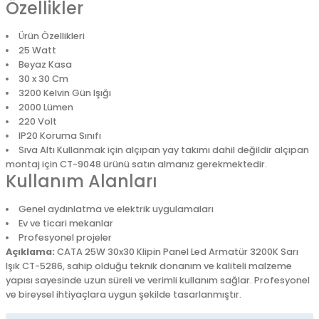
Özellikler
Ürün Özellikleri
25 Watt
Beyaz Kasa
30 x 30 Cm
3200 Kelvin Gün Işığı
2000 Lümen
220 Volt
IP20 Koruma Sınıfı
Sıva Altı Kullanmak için alçıpan yay takımı dahil değildir alçıpan
montaj için CT-9048 ürünü satın almanız gerekmektedir.
Kullanım Alanları
Genel aydınlatma ve elektrik uygulamaları
Ev ve ticari mekanlar
Profesyonel projeler
Açıklama:
CATA 25W 30x30 Klipin Panel Led Armatür 3200K Sarı
Işık CT-5286, sahip olduğu teknik donanım ve kaliteli malzeme
yapısı sayesinde uzun süreli ve verimli kullanım sağlar. Profesyonel
ve bireysel ihtiyaçlara uygun şekilde tasarlanmıştır.