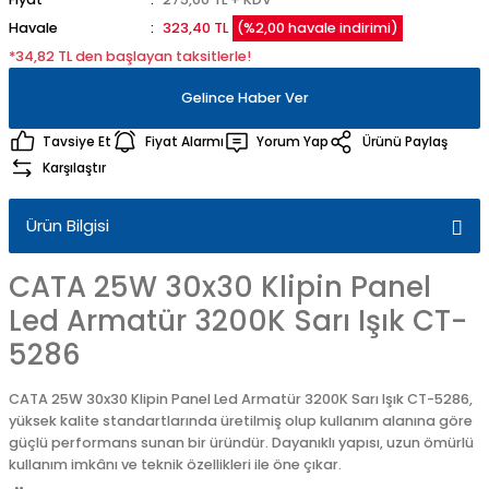
Havale
323,40 TL
(%2,00 havale indirimi)
*34,82 TL den başlayan taksitlerle!
Gelince Haber Ver
Tavsiye Et
Fiyat Alarmı
Yorum Yap
Ürünü Paylaş
Karşılaştır
Ürün Bilgisi
CATA 25W 30x30 Klipin Panel
Led Armatür 3200K Sarı Işık CT-
5286
CATA 25W 30x30 Klipin Panel Led Armatür 3200K Sarı Işık CT-5286,
yüksek kalite standartlarında üretilmiş olup kullanım alanına göre
güçlü performans sunan bir üründür. Dayanıklı yapısı, uzun ömürlü
kullanım imkânı ve teknik özellikleri ile öne çıkar.