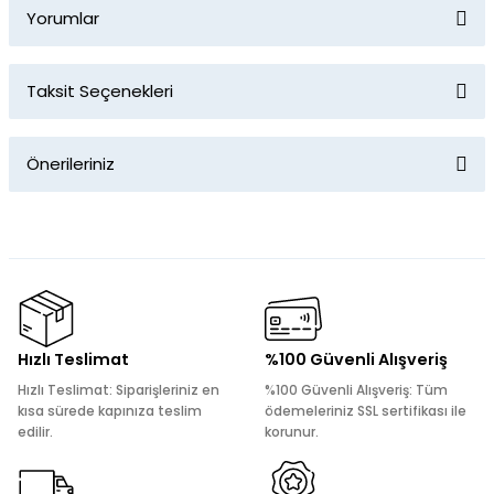
Yorumlar
Taksit Seçenekleri
Bu ürüne ilk yorumu siz yapın!
Önerileriniz
Yorum Yaz
Bu ürünün fiyat bilgisi, resim, ürün açıklamalarında ve diğer
konularda yetersiz gördüğünüz noktaları öneri formunu
kullanarak tarafımıza iletebilirsiniz.
Görüş ve önerileriniz için teşekkür ederiz.
Ürün resmi kalitesiz, bozuk veya görüntülenemiyor.
Hızlı Teslimat
%100 Güvenli Alışveriş
Ürün açıklamasında eksik bilgiler bulunuyor.
Hızlı Teslimat: Siparişleriniz en
%100 Güvenli Alışveriş: Tüm
Ürün bilgilerinde hatalar bulunuyor.
kısa sürede kapınıza teslim
ödemeleriniz SSL sertifikası ile
edilir.
korunur.
Ürün fiyatı diğer sitelerden daha pahalı.
Bu ürüne benzer farklı alternatifler olmalı.