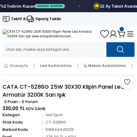
 İndirim
Kazan
12 Ay
Taksit Avantajı
🚚
ANINDA İNDIRIM
Teklif Al
Sipariş Takibi
Anasayfa
Led Aydınlatma
İç Mekan Aydınlatma
CATA CT-5286G 25W 30X30 Klipin Panel Led
Armatür 3200K Sarı Işık
0 Puan - 0 Yorum
330,00 TL
KDV DAHİL
Kategori
Led Spot
Stok Kodu
CT-5286G
Barkod Kodu
516644441026
Fiyat
275,00 TL + KDV