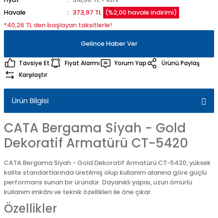
Havale
373,97 TL
(%2,00 havale indirimi)
*40,26 TL den başlayan taksitlerle!
Gelince Haber Ver
Tavsiye Et
Fiyat Alarmı
Yorum Yap
Ürünü Paylaş
Karşılaştır
Ürün Bilgisi
CATA Bergama Siyah - Gold
Dekoratif Armatürü CT-5420
CATA Bergama Siyah - Gold Dekoratif Armatürü CT-5420, yüksek
kalite standartlarında üretilmiş olup kullanım alanına göre güçlü
performans sunan bir üründür. Dayanıklı yapısı, uzun ömürlü
kullanım imkânı ve teknik özellikleri ile öne çıkar.
Özellikler