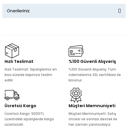
Önerileriniz
Yorum Yaz
Bu ürünün fiyat bilgisi, resim, ürün açıklamalarında ve diğer
konularda yetersiz gördüğünüz noktaları öneri formunu
kullanarak tarafımıza iletebilirsiniz.
Görüş ve önerileriniz için teşekkür ederiz.
Ürün resmi kalitesiz, bozuk veya görüntülenemiyor.
Hızlı Teslimat
%100 Güvenli Alışveriş
Ürün açıklamasında eksik bilgiler bulunuyor.
Hızlı Teslimat: Siparişleriniz en
%100 Güvenli Alışveriş: Tüm
Ürün bilgilerinde hatalar bulunuyor.
kısa sürede kapınıza teslim
ödemeleriniz SSL sertifikası ile
edilir.
korunur.
Ürün fiyatı diğer sitelerden daha pahalı.
Bu ürüne benzer farklı alternatifler olmalı.
Ücretsiz Kargo
Müşteri Memnuniyeti
Ücretsiz Kargo: 5000TL
Müşteri Memnuniyeti: Satış
üzerindeki siparişlerde kargo
öncesi ve sonrası destek ile
ücretsizdir.
her zaman yanınızdayız.