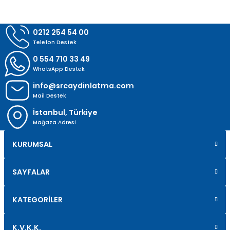
Gönder
0212 254 54 00
Telefon Destek
0 554 710 33 49
WhatsApp Destek
info@srcaydinlatma.com
Mail Destek
İstanbul, Türkiye
Mağaza Adresi
KURUMSAL
SAYFALAR
KATEGORİLER
K.V.K.K.