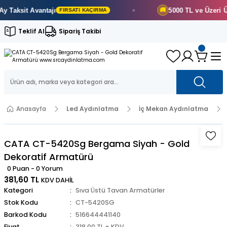
Taksit Avantajı
5000 TL ve Üzeri
Ücre
🚚
FIRSATI KAÇIRMA
Teklif Al
Sipariş Takibi
Anasayfa
Led Aydınlatma
İç Mekan Aydınlatma
CATA CT-5420Sg Bergama Siyah - Gold
Dekoratif Armatürü
0 Puan - 0 Yorum
381,60 TL
KDV DAHİL
Kategori
Sıva Üstü Tavan Armatürler
Stok Kodu
CT-5420SG
Barkod Kodu
516644441140
Fiyat
318,00 TL + KDV