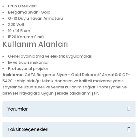
Ürün Özellikleri
Bergama Siyah-Gold
G-10 Duylu Tavan Armatürü
220 Volt
10 x 14.5 cm
IP20 Koruma Sınıfı
Kullanım Alanları
Genel aydınlatma ve elektrik uygulamaları
Ev ve ticari mekanlar
Profesyonel projeler
Açıklama:
CATA Bergama Siyah - Gold Dekoratif Armatürü CT-
5420, sahip olduğu teknik donanım ve kaliteli malzeme yapısı
sayesinde uzun süreli ve verimli kullanım sağlar. Profesyonel ve
bireysel ihtiyaçlara uygun şekilde tasarlanmıştır.
Yorumlar
Taksit Seçenekleri
Bu ürüne ilk yorumu siz yapın!