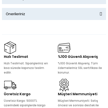
Bu ürüne ilk yorumu siz yapın!
Önerileriniz
Yorum Yaz
Bu ürünün fiyat bilgisi, resim, ürün açıklamalarında ve diğer
konularda yetersiz gördüğünüz noktaları öneri formunu
kullanarak tarafımıza iletebilirsiniz.
Görüş ve önerileriniz için teşekkür ederiz.
Ürün resmi kalitesiz, bozuk veya görüntülenemiyor.
Hızlı Teslimat
%100 Güvenli Alışveriş
Ürün açıklamasında eksik bilgiler bulunuyor.
Hızlı Teslimat: Siparişleriniz en
%100 Güvenli Alışveriş: Tüm
Ürün bilgilerinde hatalar bulunuyor.
kısa sürede kapınıza teslim
ödemeleriniz SSL sertifikası ile
edilir.
korunur.
Ürün fiyatı diğer sitelerden daha pahalı.
Bu ürüne benzer farklı alternatifler olmalı.
Ücretsiz Kargo
Müşteri Memnuniyeti
Ücretsiz Kargo: 5000TL
Müşteri Memnuniyeti: Satış
üzerindeki siparişlerde kargo
öncesi ve sonrası destek ile