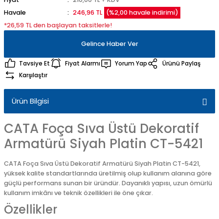
Havale
246,96 TL
(%2,00 havale indirimi)
*26,59 TL den başlayan taksitlerle!
Gelince Haber Ver
Tavsiye Et
Fiyat Alarmı
Yorum Yap
Ürünü Paylaş
Karşılaştır
Ürün Bilgisi
CATA Foça Sıva Üstü Dekoratif
Armatürü Siyah Platin CT-5421
CATA Foça Sıva Üstü Dekoratif Armatürü Siyah Platin CT-5421,
yüksek kalite standartlarında üretilmiş olup kullanım alanına göre
güçlü performans sunan bir üründür. Dayanıklı yapısı, uzun ömürlü
kullanım imkânı ve teknik özellikleri ile öne çıkar.
Özellikler