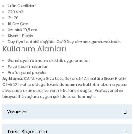
Ürün Özellikleri
220 Volt
IP : 20
10 Cm Çap
Uzunluk 10,5 cm
Siyah - Platin
Duy fiyat a dahil değildir. Gu10 Duy almanız gerekmektedir.
Kullanım Alanları
Genel aydınlatma ve elektrik uygulamaları
Ev ve ticari mekanlar
Profesyonel projeler
Açıklama:
CATA Foça Sıva Üstü Dekoratif Armatürü Siyah Platin
CT-5421, sahip olduğu teknik donanım ve kaliteli malzeme yapısı
sayesinde uzun süreli ve verimli kullanım sağlar. Profesyonel ve
bireysel ihtiyaçlara uygun şekilde tasarlanmıştır.
Yorumlar
Taksit Seçenekleri