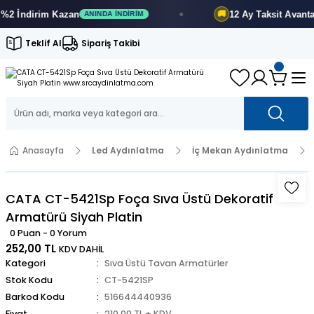
 İndirim
Kazan
12 Ay
Taksit Avantajı
🚚
ANINDA İNDIRIM
Teklif Al
Sipariş Takibi
Anasayfa
Led Aydınlatma
İç Mekan Aydınlatma
CATA CT-5421Sp Foça Sıva Üstü Dekoratif
Armatürü Siyah Platin
0 Puan - 0 Yorum
252,00 TL
KDV DAHİL
Kategori
Sıva Üstü Tavan Armatürler
Stok Kodu
CT-5421SP
Barkod Kodu
516644440936
Fiyat
210,00 TL + KDV