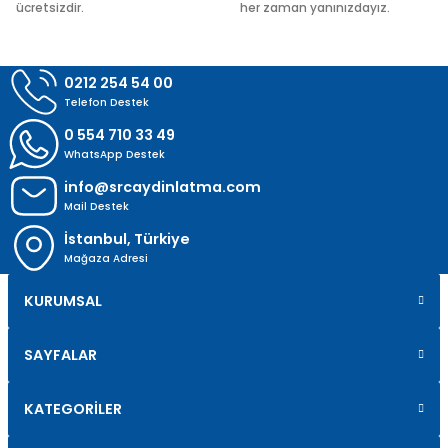
ücretsizdir.
her zaman yanınızdayız.
Gönder
0212 254 54 00
Telefon Destek
0 554 710 33 49
WhatsApp Destek
info@srcaydinlatma.com
Mail Destek
İstanbul, Türkiye
Mağaza Adresi
KURUMSAL
SAYFALAR
KATEGORİLER