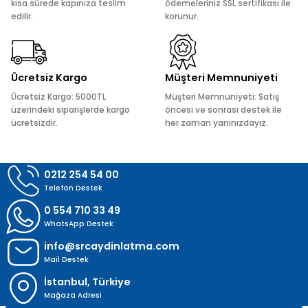
Ürün bilgilerinde hatalar bulunuyor.
kısa sürede kapınıza teslim
ödemeleriniz SSL sertifikası ile
edilir.
korunur.
Ürün fiyatı diğer sitelerden daha pahalı.
Bu ürüne benzer farklı alternatifler olmalı.
Ücretsiz Kargo
Müşteri Memnuniyeti
Ücretsiz Kargo: 5000TL
Müşteri Memnuniyeti: Satış
üzerindeki siparişlerde kargo
öncesi ve sonrası destek ile
ücretsizdir.
her zaman yanınızdayız.
Gönder
0212 254 54 00
Telefon Destek
0 554 710 33 49
WhatsApp Destek
info@srcaydinlatma.com
Mail Destek
İstanbul, Türkiye
Mağaza Adresi