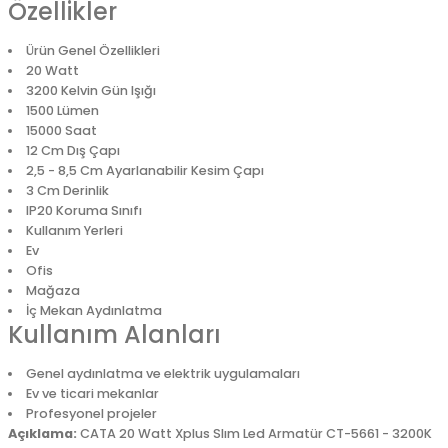
Özellikler
Ürün Genel Özellikleri
20 Watt
3200 Kelvin Gün Işığı
1500 Lümen
15000 Saat
12 Cm Dış Çapı
2,5 - 8,5 Cm Ayarlanabilir Kesim Çapı
3 Cm Derinlik
IP20 Koruma Sınıfı
Kullanım Yerleri
Ev
Ofis
Mağaza
İç Mekan Aydınlatma
Kullanım Alanları
Genel aydınlatma ve elektrik uygulamaları
Ev ve ticari mekanlar
Profesyonel projeler
Açıklama:
CATA 20 Watt Xplus Slım Led Armatür CT-5661 - 3200K