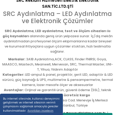
SRC Reklam Hizmetleri Elektrik Elektronik
SAN.TİC.LTD.ŞTİ
SRC Aydınlatma – LED Aydınlatma
ve Elektronik Çözümler
SRC Aydınlatma
,
LED aydınlatma
,
test ve ölçüm cihazları
ile
güç kaynakları
alanında geniş ürün yelpazesi sunar. İç/dış mekân
aydınlatmadan profesyonel ölçüm ekipmanlarına kadar bireysel
ve kurumsal ihtiyaçlara uygun çözümler stoktan, hızlı teslimatla
sağlanır.
Markalar:
3A1B Aydınlatma,ACK, CLASS, Finder FNIRSI, Goya,
MAASCO, Mastech, Meanwell, Mervesan, SRC, Thermal Master, UNI-
T, Yihua, Yıldırım Adaptör
Kategoriler:
LED ampul & panel, projektör, şerit LED, adaptör & LED
sürücü, güç kaynağı & UPS, multimetre & pensampermetre, termal
kamera, lazer mesafe ölçer ve aksesuarlar
Avantajlar:
Orijinal ve garantili ürün, güvenli ödeme (SSL), teknik
destek,
5.000 TL üzeri ücretsiz kargo
Bu internet sitesinde, kullanıcı deneyimini
Adres:
Emekyemez Mah. Okçumusa Cad. Menevşe İş Merkezi
geliştirmek ve internet sitesinin verimli
No:22/58
,
Beyoğlu
/
İstanbul
,
Türkiye
çalışmasını sağlamak amacıyla çerezler
kullanılmaktadır.
Ayrıntıları inceleyin
Tel:
0212 254 54 00
|
E-posta:
info@srcaydinlatma.com.tr
|