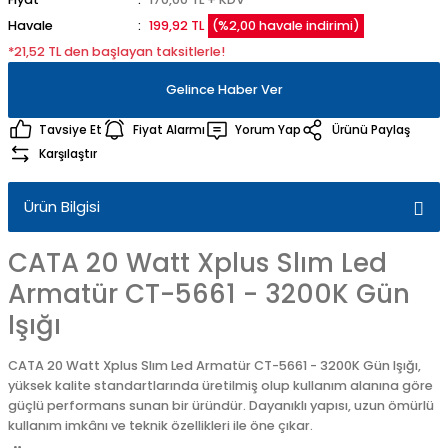
Havale
199,92 TL
(%2,00 havale indirimi)
*21,52 TL den başlayan taksitlerle!
Gelince Haber Ver
Tavsiye Et
Fiyat Alarmı
Yorum Yap
Ürünü Paylaş
Karşılaştır
Ürün Bilgisi
CATA 20 Watt Xplus Slım Led
Armatür CT-5661 - 3200K Gün
Işığı
CATA 20 Watt Xplus Slım Led Armatür CT-5661 - 3200K Gün Işığı,
yüksek kalite standartlarında üretilmiş olup kullanım alanına göre
güçlü performans sunan bir üründür. Dayanıklı yapısı, uzun ömürlü
kullanım imkânı ve teknik özellikleri ile öne çıkar.