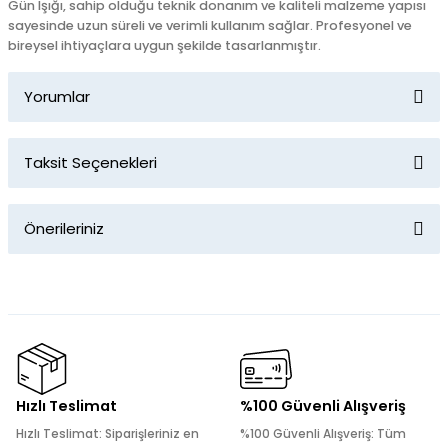
Gün Işığı, sahip olduğu teknik donanım ve kaliteli malzeme yapısı
sayesinde uzun süreli ve verimli kullanım sağlar. Profesyonel ve
bireysel ihtiyaçlara uygun şekilde tasarlanmıştır.
Yorumlar
Taksit Seçenekleri
Bu ürüne ilk yorumu siz yapın!
Önerileriniz
Yorum Yaz
Bu ürünün fiyat bilgisi, resim, ürün açıklamalarında ve diğer
konularda yetersiz gördüğünüz noktaları öneri formunu
kullanarak tarafımıza iletebilirsiniz.
Görüş ve önerileriniz için teşekkür ederiz.
Ürün resmi kalitesiz, bozuk veya görüntülenemiyor.
Hızlı Teslimat
%100 Güvenli Alışveriş
Ürün açıklamasında eksik bilgiler bulunuyor.
Hızlı Teslimat: Siparişleriniz en
%100 Güvenli Alışveriş: Tüm