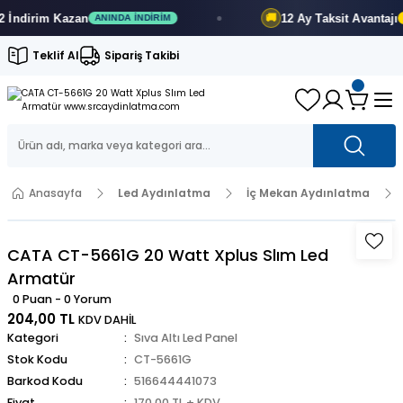
dirim
Kazan
12 Ay
Taksit Avantajı
🚚
ANINDA İNDIRIM
FIR
Teklif Al
Sipariş Takibi
Anasayfa
Led Aydınlatma
İç Mekan Aydınlatma
CATA CT-5661G 20 Watt Xplus Slım Led
Armatür
0 Puan - 0 Yorum
204,00 TL
KDV DAHİL
Kategori
Sıva Altı Led Panel
Stok Kodu
CT-5661G
Barkod Kodu
516644441073
Fiyat
170,00 TL + KDV