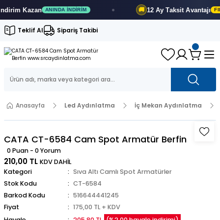
rim
Kazan
12 Ay
Taksit Avantajı
🚚
ANINDA İNDIRIM
FIRSA
Teklif Al
Sipariş Takibi
Anasayfa
Led Aydınlatma
İç Mekan Aydınlatma
CATA CT-6584 Cam Spot Armatür Berfin
0 Puan - 0 Yorum
210,00 TL
KDV DAHİL
Kategori
Sıva Altı Camlı Spot Armatürler
Stok Kodu
CT-6584
Barkod Kodu
516644441245
Fiyat
175,00 TL + KDV
Havale
205,80 TL
(%2,00 havale indirimi)