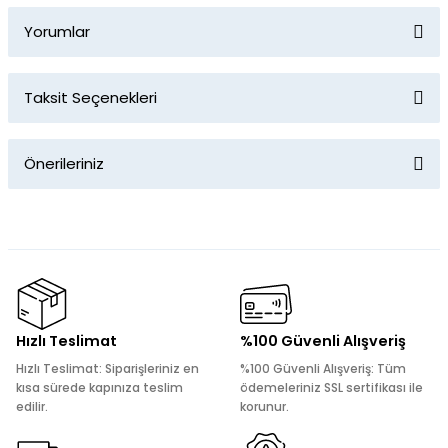
Yorumlar
Taksit Seçenekleri
Bu ürüne ilk yorumu siz yapın!
Önerileriniz
Yorum Yaz
Bu ürünün fiyat bilgisi, resim, ürün açıklamalarında ve diğer
konularda yetersiz gördüğünüz noktaları öneri formunu
kullanarak tarafımıza iletebilirsiniz.
Görüş ve önerileriniz için teşekkür ederiz.
Ürün resmi kalitesiz, bozuk veya görüntülenemiyor.
Hızlı Teslimat
%100 Güvenli Alışveriş
Ürün açıklamasında eksik bilgiler bulunuyor.
Hızlı Teslimat: Siparişleriniz en
%100 Güvenli Alışveriş: Tüm
Ürün bilgilerinde hatalar bulunuyor.
kısa sürede kapınıza teslim
ödemeleriniz SSL sertifikası ile
edilir.
korunur.
Ürün fiyatı diğer sitelerden daha pahalı.
Bu ürüne benzer farklı alternatifler olmalı.