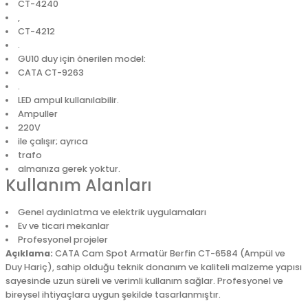
CT-4240
,
CT-4212
.
GU10 duy için önerilen model:
CATA CT-9263
.
LED ampul kullanılabilir.
Ampuller
220V
ile çalışır; ayrıca
trafo
almanıza gerek yoktur.
Kullanım Alanları
Genel aydınlatma ve elektrik uygulamaları
Ev ve ticari mekanlar
Profesyonel projeler
Açıklama:
CATA Cam Spot Armatür Berfin CT-6584 (Ampül ve
Duy Hariç), sahip olduğu teknik donanım ve kaliteli malzeme yapısı
sayesinde uzun süreli ve verimli kullanım sağlar. Profesyonel ve
bireysel ihtiyaçlara uygun şekilde tasarlanmıştır.