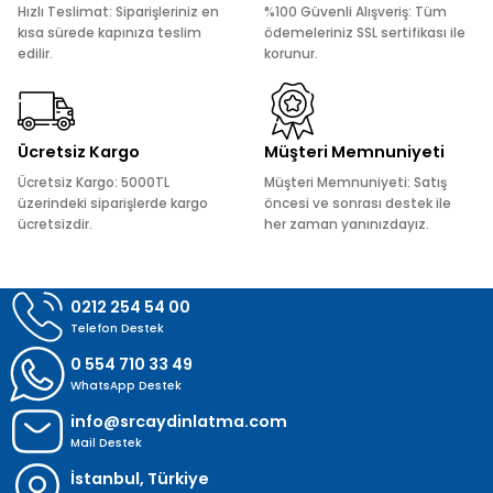
Hızlı Teslimat: Siparişleriniz en
%100 Güvenli Alışveriş: Tüm
Ürün bilgilerinde hatalar bulunuyor.
kısa sürede kapınıza teslim
ödemeleriniz SSL sertifikası ile
edilir.
korunur.
Ürün fiyatı diğer sitelerden daha pahalı.
Bu ürüne benzer farklı alternatifler olmalı.
Ücretsiz Kargo
Müşteri Memnuniyeti
Ücretsiz Kargo: 5000TL
Müşteri Memnuniyeti: Satış
üzerindeki siparişlerde kargo
öncesi ve sonrası destek ile
ücretsizdir.
her zaman yanınızdayız.
Gönder
0212 254 54 00
Telefon Destek
0 554 710 33 49
WhatsApp Destek
info@srcaydinlatma.com
Mail Destek
İstanbul, Türkiye