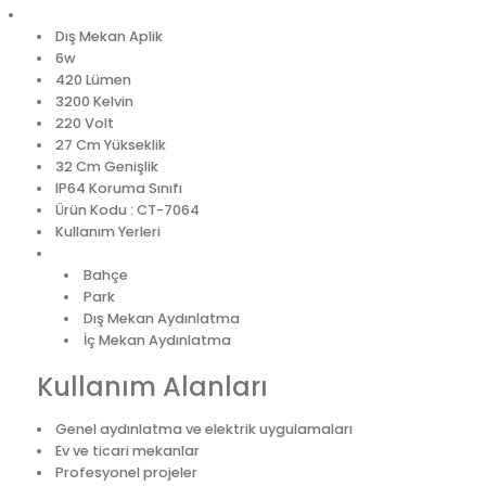
Dış Mekan Aplik
6w
420 Lümen
3200 Kelvin
220 Volt
27 Cm Yükseklik
32 Cm Genişlik
IP64 Koruma Sınıfı
Ürün Kodu : CT-7064
Kullanım Yerleri
Bahçe
Park
Dış Mekan Aydınlatma
İç Mekan Aydınlatma
Kullanım Alanları
Genel aydınlatma ve elektrik uygulamaları
Ev ve ticari mekanlar
Profesyonel projeler