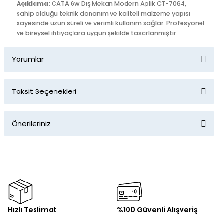
Açıklama:
CATA 6w Dış Mekan Modern Aplik CT-7064,
sahip olduğu teknik donanım ve kaliteli malzeme yapısı
sayesinde uzun süreli ve verimli kullanım sağlar. Profesyonel
ve bireysel ihtiyaçlara uygun şekilde tasarlanmıştır.
Yorumlar
Taksit Seçenekleri
Bu ürüne ilk yorumu siz yapın!
Önerileriniz
Yorum Yaz
Bu ürünün fiyat bilgisi, resim, ürün açıklamalarında ve diğer
konularda yetersiz gördüğünüz noktaları öneri formunu
kullanarak tarafımıza iletebilirsiniz.
Görüş ve önerileriniz için teşekkür ederiz.
Ürün resmi kalitesiz, bozuk veya görüntülenemiyor.
Hızlı Teslimat
%100 Güvenli Alışveriş
Ürün açıklamasında eksik bilgiler bulunuyor.