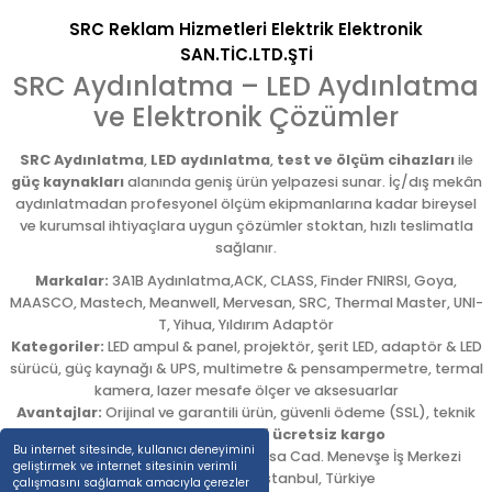
SRC Reklam Hizmetleri Elektrik Elektronik
SAN.TİC.LTD.ŞTİ
SRC Aydınlatma – LED Aydınlatma
ve Elektronik Çözümler
SRC Aydınlatma
,
LED aydınlatma
,
test ve ölçüm cihazları
ile
güç kaynakları
alanında geniş ürün yelpazesi sunar. İç/dış mekân
aydınlatmadan profesyonel ölçüm ekipmanlarına kadar bireysel
ve kurumsal ihtiyaçlara uygun çözümler stoktan, hızlı teslimatla
sağlanır.
Markalar:
3A1B Aydınlatma,ACK, CLASS, Finder FNIRSI, Goya,
MAASCO, Mastech, Meanwell, Mervesan, SRC, Thermal Master, UNI-
T, Yihua, Yıldırım Adaptör
Kategoriler:
LED ampul & panel, projektör, şerit LED, adaptör & LED
sürücü, güç kaynağı & UPS, multimetre & pensampermetre, termal
kamera, lazer mesafe ölçer ve aksesuarlar
Avantajlar:
Orijinal ve garantili ürün, güvenli ödeme (SSL), teknik
destek,
5.000 TL üzeri ücretsiz kargo
Bu internet sitesinde, kullanıcı deneyimini
Adres:
Emekyemez Mah. Okçumusa Cad. Menevşe İş Merkezi
geliştirmek ve internet sitesinin verimli
No:22/58
,
Beyoğlu
/
İstanbul
,
Türkiye
çalışmasını sağlamak amacıyla çerezler