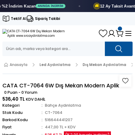
 İndirim
Kazan
12 Ay
Taksit Avantajı
🚚
ANINDA İNDIRIM
Teklif Al
Sipariş Takibi
Anasayfa
Led Aydınlatma
Dış Mekan Aydınlatma
CATA CT-7064 6W Dış Mekan Modern Aplik
0 Puan - 0 Yorum
536,40 TL
KDV DAHİL
Kategori
Bahçe Aydınlatma
Stok Kodu
CT-7064
Barkod Kodu
516644441207
Fiyat
447,00 TL + KDV
Havale
525,67 TL
(%2,00 havale indirimi)