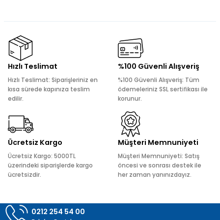
Bu ürünün fiyat bilgisi, resim, ürün açıklamalarında ve diğer
konularda yetersiz gördüğünüz noktaları öneri formunu
kullanarak tarafımıza iletebilirsiniz.
Görüş ve önerileriniz için teşekkür ederiz.
Ürün resmi kalitesiz, bozuk veya görüntülenemiyor.
Hızlı Teslimat
%100 Güvenli Alışveriş
Ürün açıklamasında eksik bilgiler bulunuyor.
Hızlı Teslimat: Siparişleriniz en
%100 Güvenli Alışveriş: Tüm
Ürün bilgilerinde hatalar bulunuyor.
kısa sürede kapınıza teslim
ödemeleriniz SSL sertifikası ile
edilir.
korunur.
Ürün fiyatı diğer sitelerden daha pahalı.
Bu ürüne benzer farklı alternatifler olmalı.
Ücretsiz Kargo
Müşteri Memnuniyeti
Ücretsiz Kargo: 5000TL
Müşteri Memnuniyeti: Satış
üzerindeki siparişlerde kargo
öncesi ve sonrası destek ile
ücretsizdir.
her zaman yanınızdayız.
Gönder
0212 254 54 00