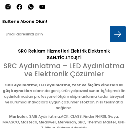
Bültene Abone Olun!
SRC Reklam Hizmetleri Elektrik Elektronik
SAN.TİC.LTD.ŞTİ
SRC Aydınlatma – LED Aydınlatma
ve Elektronik Çözümler
SRC Aydınlatma
,
LED aydınlatma
,
test ve ölçüm cihazları
ile
güç kaynakları
alanında geniş ürün yelpazesi sunar. İç/dış mekân
aydınlatmadan profesyonel ölçüm ekipmanlarına kadar bireysel
ve kurumsal ihtiyaçlara uygun çözümler stoktan, hızlı teslimatla
sağlanır.
Markalar:
3A1B Aydınlatma,ACK, CLASS, Finder FNIRSI, Goya,
MAASCO, Mastech, Meanwell, Mervesan, SRC, Thermal Master, UNI-
T, Yihua, Yıldırım Adaptör