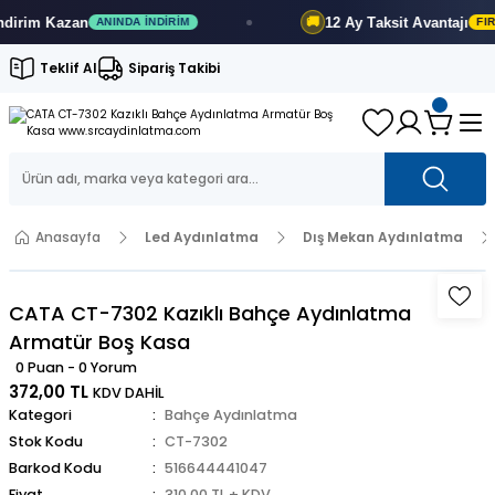
12 Ay
Taksit Avantajı
🚚
ANINDA İNDIRIM
FIRSATI KAÇIRMA
Teklif Al
Sipariş Takibi
Anasayfa
Led Aydınlatma
Dış Mekan Aydınlatma
CATA CT-7302 Kazıklı Bahçe Aydınlatma
Armatür Boş Kasa
0 Puan - 0 Yorum
372,00 TL
KDV DAHİL
Kategori
Bahçe Aydınlatma
Stok Kodu
CT-7302
Barkod Kodu
516644441047
Fiyat
310,00 TL + KDV