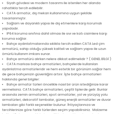
Siyah gövdesi ve modern tasarımı ile istenilen her alanda
rahatlıkla tercih edilebilir.
CATA armatür, dış mekan kullanımına uygun şekilde
tasarlanmıştır.
Sağlam ve dayanıklı yapısı ile dış etmenlere karşı korumalı
yapıdadır.
IP64 koruma sınıfına dahil olması ile sıvı ve katı cisimlere karşı
koruma sağlar.
Bahçe aydınlatmalarında sıklıkla tercih edilen CATA Led çim
armatürü, sahip olduğu yüksek kaliteli ve sağlam yapısı ile uzun
ömürlü kullanım imkanı sunar.
Bahçe armatürü alırken nelere dikkat edilmelidir ? ( GENEL BİLGİ )
CATA markası bahçe armatürleri, bahçelerde kullanılan
aydınlatma armatürleridir ve hem estetik bir görünüm sağlar hem
de gece bahçenizin güvenliğini artırır. İşte bahçe armatürleri
hakkında genel bilgiler:
Bahçe armatür türleri öncelikle nasıl bir ürün istediğinize karar
vermelisiniz. CATA bahçe armatürleri, çeşitli tiplerde gelir. Bunlar
arasında zemin armatürleri, spot armatürler, yol ve yürüyüş yolu
armatürleri, dekoratif lambalar, güneş enerjili armatürler ve duvar
lambaları gibi farklı seçenekler bulunur. İhtiyaçlarınıza ve
tercihlerinize göre farklı türlerden seçim yapabilirsiniz. Malzeme