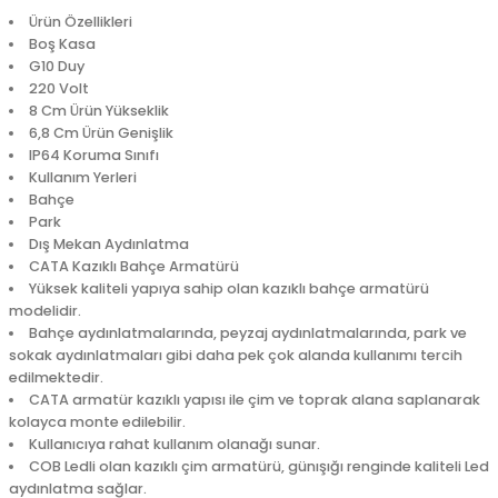
Ürün Özellikleri
Boş Kasa
G10 Duy
220 Volt
8 Cm Ürün Yükseklik
6,8 Cm Ürün Genişlik
IP64 Koruma Sınıfı
Kullanım Yerleri
Bahçe
Park
Dış Mekan Aydınlatma
CATA Kazıklı Bahçe Armatürü
Yüksek kaliteli yapıya sahip olan kazıklı bahçe armatürü
modelidir.
Bahçe aydınlatmalarında, peyzaj aydınlatmalarında, park ve
sokak aydınlatmaları gibi daha pek çok alanda kullanımı tercih
edilmektedir.
CATA armatür kazıklı yapısı ile çim ve toprak alana saplanarak
kolayca monte edilebilir.
Kullanıcıya rahat kullanım olanağı sunar.
COB Ledli olan kazıklı çim armatürü, günışığı renginde kaliteli Led
aydınlatma sağlar.