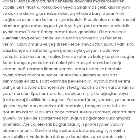
kalitesi Bahçe armatürleri genellikle dayanıklı malzemelerden
yapılır. Sert Plastik, Polikarbon veya paslanmaz çelik, alüminyum
ve dökme demir gibi malzemeler, dış etkilere karşı dayanıklılık
sağlar ve uzun süre kullanım için idealdir. Plastik olan ürünler metal
olanlara göre daha uygun fiyatlı ve fiyat performans ürünleridir.
Aydınlatma Türleri: Bahçe armatürleri genellikle LED ampullerle
kullanılır veya kendi içinde led bulunan ürünlerdir. LED'ler enerji
verimli, uzun ömürlü ve çeşitli renklerde mevcuttur. Bunun yanı sıra,
bazı bahçe armatürleri güneş enerjisiyle çalışan modellere
sahiptir, böylece enerji maliyetlerini azaltır ve kolay kurulum sağlar.
Solar bahçe aydınlatma ürünleri yıllık maliyet oranı bakıldığı
zaman çoğu zaman ilk sene kendini amorti eder ve ücretsiz
aydınlatma imkanı sunar bu ürünlerde kullanım süresi baz
alınmalıdır en az 8 saat yanması beklenebilir. Aydınlatma verimi
bahçe armatürleri, bahçenizde istediğiniz atmosferi yaratmanıza
yardımcı olur. Spot armatürler, odaklanmış ışıkla ağaçları veya
özel peyzaj özelliklerini vurgular. Yol armatürleri, yürüyüş yollarını ve
girişleri aydınlatırken dekoratif lambalar, bahçenize estetik bir
görünüm katar. Kurulum Bahçe armatürlerini kurarken, armatürleri
güvenli bir şekilde sabitlemek için uygun bağlantılar kullanmanız
önemlidir. Ayrıca, elektrik bağlantıları için profesyonel yardım
almanız önerilir. Özellikle dış mekanda kullanılacağı için yalıtım
gerekebilir ek yerlerinden ürüne ve kendinize zarar verebilirsiniz.