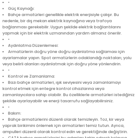
•
Güç Kaynağı:
Bahçe armatürleri genellikle elektrik enerjisiyle çalışır. Bu
nedenle, bir dış mekan elektrik kaynağına veya trafoya
bağlanması gerekebilir. Uygun şekilde elektrik bağlantılarını
yapmak için bir elektrik uzmanından yardım almanız önerilir.
•
Aydınlatma Düzenlemesi:
Armatürlerin doğru yöne doğru aydınlatma sağlaması için
ayarlamalar yapın. Spot armatürlerin odaklandığı noktaları, yolu
veya belirli alanları aydınlatmak için doğru yöne yönlendirin.
•
Kontrol ve Zamanlama:
Bazı bahçe armatürleri, ışık seviyesini veya zamanlamayı
kontrol etmek için entegre kontrol cihazlarına veya
zamanlayıcılara sahip olabilir. Bu özelliklerle armatürleri istediğiniz
şekilde ayarlayabilir ve enerji tasarrufu sağlayabilirsiniz.
•
Bakım:
Bahçe armatürlerini düzenli olarak temizleyin. Toz, kir veya
yaprak birikimini önlemek için armatürleri temiz tutun. Ayrıca,
ampulleri düzenli olarak kontrol edin ve gerektiğinde değiştirin.
CATA bahçe armatürlerini bu adımları takip ederek kolayca