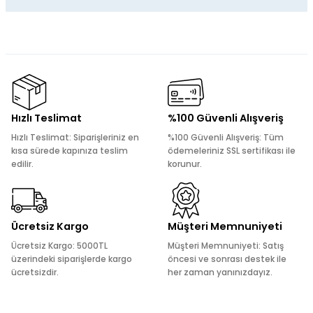
Yorum Yaz
Bu ürünün fiyat bilgisi, resim, ürün açıklamalarında ve diğer
konularda yetersiz gördüğünüz noktaları öneri formunu
kullanarak tarafımıza iletebilirsiniz.
Görüş ve önerileriniz için teşekkür ederiz.
Ürün resmi kalitesiz, bozuk veya görüntülenemiyor.
Hızlı Teslimat
%100 Güvenli Alışveriş
Ürün açıklamasında eksik bilgiler bulunuyor.
Hızlı Teslimat: Siparişleriniz en
%100 Güvenli Alışveriş: Tüm
Ürün bilgilerinde hatalar bulunuyor.
kısa sürede kapınıza teslim
ödemeleriniz SSL sertifikası ile
edilir.
korunur.
Ürün fiyatı diğer sitelerden daha pahalı.
Bu ürüne benzer farklı alternatifler olmalı.
Ücretsiz Kargo
Müşteri Memnuniyeti
Ücretsiz Kargo: 5000TL
Müşteri Memnuniyeti: Satış
üzerindeki siparişlerde kargo
öncesi ve sonrası destek ile
ücretsizdir.
her zaman yanınızdayız.
Gönder