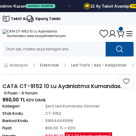
irim
Kazan
12 Ay
Taksit Avantajı
🚚
ANINDA İNDIRIM
FIRSA
Teklif Al
Sipariş Takibi
Anasayfa
Elektronik
Led Trafo - Akü - Adaptörler
CATA CT-9152 10 Lu Aydınlatma Kumandası
0 Puan - 0 Yorum
960,00 TL
KDV DAHİL
Kategori
Şerit Led Kumanda-Dimmer
Stok Kodu
CT-9152
Barkod Kodu
516644440916
Fiyat
800,00 TL + KDV
Havale
940,80 TL
(%2,00 havale indirimi)