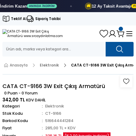
n
12 Ay
Taksit Avantajı
🚚
ANINDA İNDIRIM
FIRSATI KAÇIRMA
Teklif Al
Sipariş Takibi
Anasayfa
Elektronik
CATA CT-9166 3W Exit Çıkış Arma
CATA CT-9166 3W Exit Çıkış Armatürü
0 Puan - 0 Yorum
342,00 TL
KDV DAHİL
Kategori
Elektronik
Stok Kodu
CT-9166
Barkod Kodu
516644441284
Fiyat
285,00 TL + KDV
Havale
335,16 TL
(%2,00 havale indirimi)