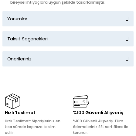
bireysel ihtiyaçlara uygun şekilde tasarlanmıştır.
Yorumlar
Taksit Seçenekleri
Bu ürüne ilk yorumu siz yapın!
Önerileriniz
Yorum Yaz
Bu ürünün fiyat bilgisi, resim, ürün açıklamalarında ve diğer
konularda yetersiz gördüğünüz noktaları öneri formunu
kullanarak tarafımıza iletebilirsiniz.
Görüş ve önerileriniz için teşekkür ederiz.
Ürün resmi kalitesiz, bozuk veya görüntülenemiyor.
Hızlı Teslimat
%100 Güvenli Alışveriş
Ürün açıklamasında eksik bilgiler bulunuyor.
Hızlı Teslimat: Siparişleriniz en
%100 Güvenli Alışveriş: Tüm
Ürün bilgilerinde hatalar bulunuyor.
kısa sürede kapınıza teslim
ödemeleriniz SSL sertifikası ile
edilir.
korunur.
Ürün fiyatı diğer sitelerden daha pahalı.