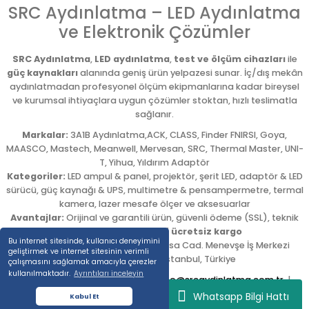
SRC Aydınlatma – LED Aydınlatma
ve Elektronik Çözümler
SRC Aydınlatma
,
LED aydınlatma
,
test ve ölçüm cihazları
ile
güç kaynakları
alanında geniş ürün yelpazesi sunar. İç/dış mekân
aydınlatmadan profesyonel ölçüm ekipmanlarına kadar bireysel
ve kurumsal ihtiyaçlara uygun çözümler stoktan, hızlı teslimatla
sağlanır.
Markalar:
3A1B Aydınlatma,ACK, CLASS, Finder FNIRSI, Goya,
MAASCO, Mastech, Meanwell, Mervesan, SRC, Thermal Master, UNI-
T, Yihua, Yıldırım Adaptör
Kategoriler:
LED ampul & panel, projektör, şerit LED, adaptör & LED
sürücü, güç kaynağı & UPS, multimetre & pensampermetre, termal
kamera, lazer mesafe ölçer ve aksesuarlar
Avantajlar:
Orijinal ve garantili ürün, güvenli ödeme (SSL), teknik
destek,
5.000 TL üzeri ücretsiz kargo
Bu internet sitesinde, kullanıcı deneyimini
Adres:
Emekyemez Mah. Okçumusa Cad. Menevşe İş Merkezi
geliştirmek ve internet sitesinin verimli
No:22/58
,
Beyoğlu
/
İstanbul
,
Türkiye
çalışmasını sağlamak amacıyla çerezler
kullanılmaktadır.
Ayrıntıları inceleyin
Tel:
0212 254 54 00
|
E-posta:
info@srcaydinlatma.com.tr
|
www.srcaydinlatma.com
Whatsapp Bilgi Hattı
Kabul Et