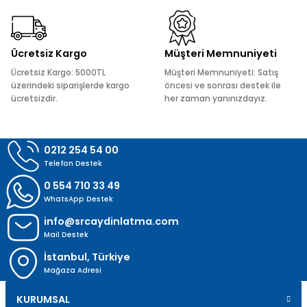
Bu ürüne benzer farklı alternatifler olmalı.
Ücretsiz Kargo
Müşteri Memnuniyeti
Ücretsiz Kargo: 5000TL
Müşteri Memnuniyeti: Satış
üzerindeki siparişlerde kargo
öncesi ve sonrası destek ile
ücretsizdir.
her zaman yanınızdayız.
Gönder
0212 254 54 00
Telefon Destek
0 554 710 33 49
WhatsApp Destek
info@srcaydinlatma.com
Mail Destek
İstanbul, Türkiye
Mağaza Adresi
KURUMSAL