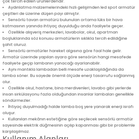
çok tercih edilen ürünlerdendir.
Aydınlatma malzemelerindeki hızlı gelişimden led spot armatür
çeşitleri de üzerine düşen payı almıştır.
Sensörlü tavan armatürü bulunulan ortama lüks bir hava
katmasının yanında ihtiyaç duyulduğu anda faaliyete geçer.
Özellikle alışveriş merkezleri, lavabolar, okul, apartman
boşluklarında söz konusu armatürlerin sıklıkla tercih edildiğine
şahit oluruz.
Sensörlü armatürler hareket algısına göre faal hale gelir.
Armatür üzerinde yapılan ayara göre sensörün hangi mesafede
faaliyete geçip lambanın yanacağı ayarlanabilir.
Aynı mantıkla lambadan belli mesafe uzaklaşıldığında da
lamba söner. Bu sayede önemli ölçüde enerji tasarrufu sağlanmış
olur.
Özellikle okul, hastane, bina merdivenleri, lavabo gibi yerlerde
insan sirkülasyonu fazla olduğundan insanlar lambaları genellikle
söndürmezler.
İhtiyaç duyulmadığı halde lamba boş yere yanarak enerji israfı
oluşur.
Kullanılan mekânın estetiğine göre seçilecek sensörlü armatür
sayesinde elektrik düğmesinin açılıp kapanması gibi bir problemle
karşılaşılmaz.
Kullanım Alanları