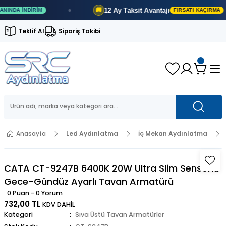
12 Ay
Taksit Avantajı
🚚
A İNDIRIM
FIRSATI KAÇIRMA
Teklif Al
Sipariş Takibi
Anasayfa
Led Aydınlatma
İç Mekan Aydınlatma
CATA CT-9247B 6400K 20W Ultra Slim Sensörlü
Gece-Gündüz Ayarlı Tavan Armatürü
0 Puan - 0 Yorum
732,00 TL
KDV DAHİL
Kategori
Sıva Üstü Tavan Armatürler