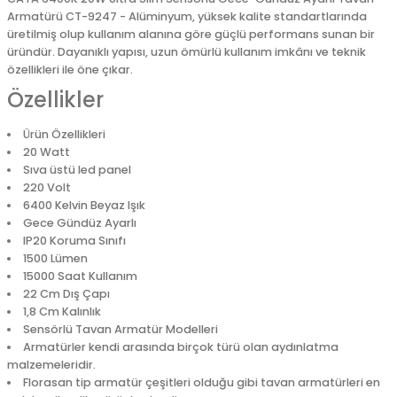
Armatürü CT-9247 - Alüminyum, yüksek kalite standartlarında
üretilmiş olup kullanım alanına göre güçlü performans sunan bir
üründür. Dayanıklı yapısı, uzun ömürlü kullanım imkânı ve teknik
özellikleri ile öne çıkar.
Özellikler
Ürün Özellikleri
20 Watt
Sıva üstü led panel
220 Volt
6400 Kelvin Beyaz Işık
Gece Gündüz Ayarlı
IP20 Koruma Sınıfı
1500 Lümen
15000 Saat Kullanım
22 Cm Dış Çapı
1,8 Cm Kalınlık
Sensörlü Tavan Armatür Modelleri
Armatürler kendi arasında birçok türü olan aydınlatma
malzemeleridir.
Florasan tip armatür çeşitleri olduğu gibi tavan armatürleri en