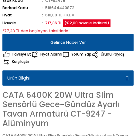
Stok Kodu
CT-9247B
Barkod Kodu
516644440872
Fiyat
610,00 TL + KDV
Havale
717,36 TL
(%2,00 havale indirimi)
*77,23 TL den başlayan taksitlerle!
Gelince Haber Ver
Tavsiye Et
Fiyat Alarmı
Yorum Yap
Ürünü Paylaş
Karşılaştır
Ürün Bilgisi
CATA 6400K 20W Ultra Slim
Sensörlü Gece-Gündüz Ayarlı
Tavan Armatürü CT-9247 -
Alüminyum
CATA 6400K 20W Ultra Slim Sensörlü Gece-Gündüz Ayarlı Tavan