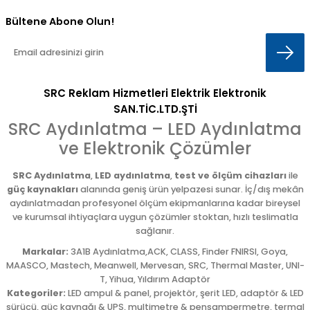
Bültene Abone Olun!
SRC Reklam Hizmetleri Elektrik Elektronik
SAN.TİC.LTD.ŞTİ
SRC Aydınlatma – LED Aydınlatma
ve Elektronik Çözümler
SRC Aydınlatma
,
LED aydınlatma
,
test ve ölçüm cihazları
ile
güç kaynakları
alanında geniş ürün yelpazesi sunar. İç/dış mekân
aydınlatmadan profesyonel ölçüm ekipmanlarına kadar bireysel
ve kurumsal ihtiyaçlara uygun çözümler stoktan, hızlı teslimatla
sağlanır.
Markalar:
3A1B Aydınlatma,ACK, CLASS, Finder FNIRSI, Goya,
MAASCO, Mastech, Meanwell, Mervesan, SRC, Thermal Master, UNI-
T, Yihua, Yıldırım Adaptör
Kategoriler:
LED ampul & panel, projektör, şerit LED, adaptör & LED
sürücü, güç kaynağı & UPS, multimetre & pensampermetre, termal