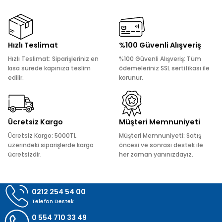
kullanarak tarafımıza iletebilirsiniz.
Görüş ve önerileriniz için teşekkür ederiz.
Ürün resmi kalitesiz, bozuk veya görüntülenemiyor.
Hızlı Teslimat
%100 Güvenli Alışveriş
Ürün açıklamasında eksik bilgiler bulunuyor.
Hızlı Teslimat: Siparişleriniz en
%100 Güvenli Alışveriş: Tüm
Ürün bilgilerinde hatalar bulunuyor.
kısa sürede kapınıza teslim
ödemeleriniz SSL sertifikası ile
edilir.
korunur.
Ürün fiyatı diğer sitelerden daha pahalı.
Bu ürüne benzer farklı alternatifler olmalı.
Ücretsiz Kargo
Müşteri Memnuniyeti
Ücretsiz Kargo: 5000TL
Müşteri Memnuniyeti: Satış
üzerindeki siparişlerde kargo
öncesi ve sonrası destek ile
ücretsizdir.
her zaman yanınızdayız.
Gönder
0212 254 54 00
Telefon Destek
0 554 710 33 49