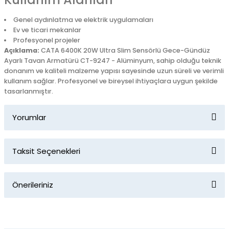
Genel aydınlatma ve elektrik uygulamaları
Ev ve ticari mekanlar
Profesyonel projeler
Açıklama:
CATA 6400K 20W Ultra Slim Sensörlü Gece-Gündüz
Ayarlı Tavan Armatürü CT-9247 - Alüminyum, sahip olduğu teknik
donanım ve kaliteli malzeme yapısı sayesinde uzun süreli ve verimli
kullanım sağlar. Profesyonel ve bireysel ihtiyaçlara uygun şekilde
tasarlanmıştır.
Yorumlar
Taksit Seçenekleri
Bu ürüne ilk yorumu siz yapın!
Önerileriniz
Yorum Yaz
Bu ürünün fiyat bilgisi, resim, ürün açıklamalarında ve diğer
konularda yetersiz gördüğünüz noktaları öneri formunu