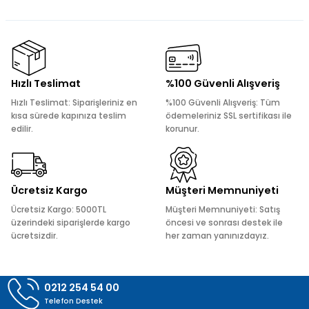
konularda yetersiz gördüğünüz noktaları öneri formunu
kullanarak tarafımıza iletebilirsiniz.
Görüş ve önerileriniz için teşekkür ederiz.
Ürün resmi kalitesiz, bozuk veya görüntülenemiyor.
Hızlı Teslimat
%100 Güvenli Alışveriş
Ürün açıklamasında eksik bilgiler bulunuyor.
Hızlı Teslimat: Siparişleriniz en
%100 Güvenli Alışveriş: Tüm
Ürün bilgilerinde hatalar bulunuyor.
kısa sürede kapınıza teslim
ödemeleriniz SSL sertifikası ile
edilir.
korunur.
Ürün fiyatı diğer sitelerden daha pahalı.
Bu ürüne benzer farklı alternatifler olmalı.
Ücretsiz Kargo
Müşteri Memnuniyeti
Ücretsiz Kargo: 5000TL
Müşteri Memnuniyeti: Satış
üzerindeki siparişlerde kargo
öncesi ve sonrası destek ile
ücretsizdir.
her zaman yanınızdayız.
Gönder
0212 254 54 00
Telefon Destek