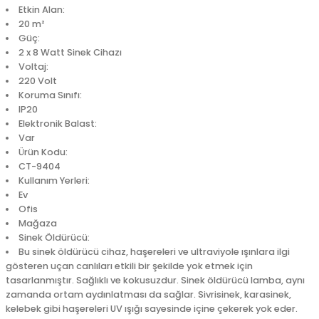
Etkin Alan:
20 m²
Güç:
2 x 8 Watt Sinek Cihazı
Voltaj:
220 Volt
Koruma Sınıfı:
IP20
Elektronik Balast:
Var
Ürün Kodu:
CT-9404
Kullanım Yerleri:
Ev
Ofis
Mağaza
Sinek Öldürücü:
Bu sinek öldürücü cihaz, haşereleri ve ultraviyole ışınlara ilgi
gösteren uçan canlıları etkili bir şekilde yok etmek için
tasarlanmıştır. Sağlıklı ve kokusuzdur. Sinek öldürücü lamba, aynı
zamanda ortam aydınlatması da sağlar. Sivrisinek, karasinek,
kelebek gibi haşereleri UV ışığı sayesinde içine çekerek yok eder.