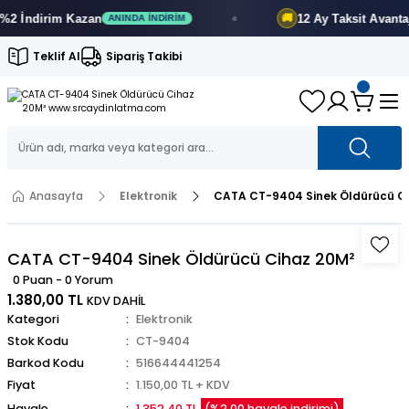
İndirim
Kazan
12 Ay
Taksit Avantajı
🚚
ANINDA İNDIRIM
F
Teklif Al
Sipariş Takibi
Anasayfa
Elektronik
CATA CT-9404 Sinek Öldürücü C
CATA CT-9404 Sinek Öldürücü Cihaz 20M²
0 Puan - 0 Yorum
1.380,00 TL
KDV DAHİL
Kategori
Elektronik
Stok Kodu
CT-9404
Barkod Kodu
516644441254
Fiyat
1.150,00 TL + KDV
Havale
1.352,40 TL
(%2,00 havale indirimi)