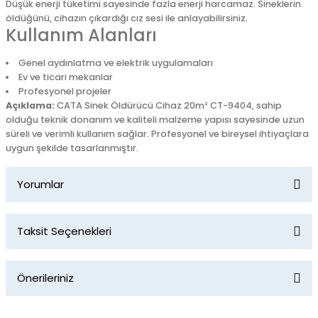
Düşük enerji tüketimi sayesinde fazla enerji harcamaz. Sineklerin
öldüğünü, cihazın çıkardığı cız sesi ile anlayabilirsiniz.
Kullanım Alanları
Genel aydınlatma ve elektrik uygulamaları
Ev ve ticari mekanlar
Profesyonel projeler
Açıklama:
CATA Sinek Öldürücü Cihaz 20m² CT-9404, sahip
olduğu teknik donanım ve kaliteli malzeme yapısı sayesinde uzun
süreli ve verimli kullanım sağlar. Profesyonel ve bireysel ihtiyaçlara
uygun şekilde tasarlanmıştır.
Yorumlar
Taksit Seçenekleri
Bu ürüne ilk yorumu siz yapın!
Önerileriniz
Yorum Yaz
Bu ürünün fiyat bilgisi, resim, ürün açıklamalarında ve diğer