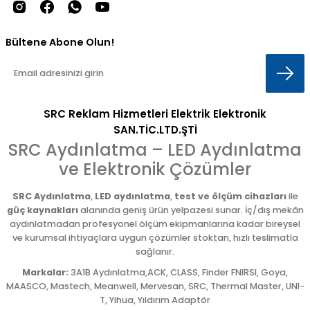
Bültene Abone Olun!
SRC Reklam Hizmetleri Elektrik Elektronik
SAN.TİC.LTD.ŞTİ
SRC Aydınlatma – LED Aydınlatma
ve Elektronik Çözümler
SRC Aydınlatma
,
LED aydınlatma
,
test ve ölçüm cihazları
ile
güç kaynakları
alanında geniş ürün yelpazesi sunar. İç/dış mekân
aydınlatmadan profesyonel ölçüm ekipmanlarına kadar bireysel
ve kurumsal ihtiyaçlara uygun çözümler stoktan, hızlı teslimatla
sağlanır.
Markalar:
3A1B Aydınlatma,ACK, CLASS, Finder FNIRSI, Goya,
MAASCO, Mastech, Meanwell, Mervesan, SRC, Thermal Master, UNI-
T, Yihua, Yıldırım Adaptör