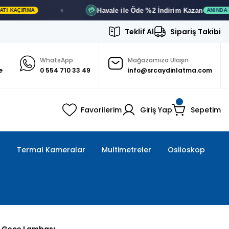
Havale ile Öde
%2 İndirim
Kazan
💳
ANINDA İNDIRIM
Teklif Al
Sipariş Takibi
WhatsApp
Mağazamıza Ulaşın
e
0 554 710 33 49
info@srcaydinlatma.com
Favorilerim
Giriş Yap
Sepetim
ı
Termal Kameralar
Multimetreler
Osiloskop