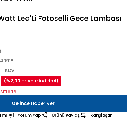
li Gece Lambası
att Led'Li Fotoselli Gece Lambası
0
40918
 + KDV
(%2,00 havale indirimi)
itlerle!
Gelince Haber Ver
armı
Yorum Yap
Ürünü Paylaş
Karşılaştır