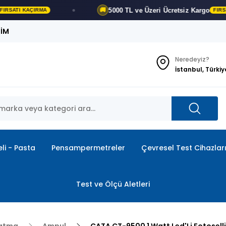
5000 TL ve Üzeri
Ücretsiz Kargo
🚚
FIRSATI KAÇIRMA
ŞİM
Neredeyiz?
İstanbul, Türkiy
li - Pasta
Pensampermetreler
Çevresel Test Cihazlar
Test ve Ölçü Aletleri