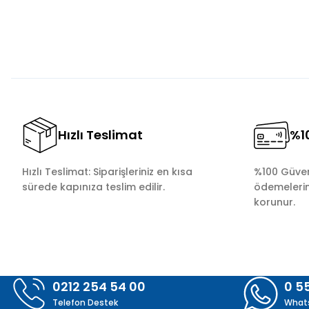
Ürün bilgilerinde hatalar bulunuyor.
Ürün fiyatı diğer sitelerden daha pahalı.
Bu ürüne benzer farklı alternatifler olmalı.
Hızlı Teslimat
%10
Hızlı Teslimat: Siparişleriniz en kısa
%100 Güvenl
sürede kapınıza teslim edilir.
ödemelerini
korunur.
0212 254 54 00
0 5
Telefon Destek
What