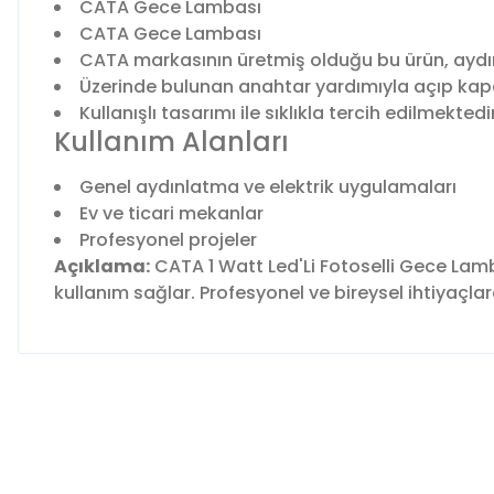
CATA Gece Lambası
CATA Gece Lambası
CATA markasının üretmiş olduğu bu ürün, aydınl
Üzerinde bulunan anahtar yardımıyla açıp kapa
Kullanışlı tasarımı ile sıklıkla tercih edilmekte
Kullanım Alanları
Genel aydınlatma ve elektrik uygulamaları
Ev ve ticari mekanlar
Profesyonel projeler
Açıklama:
CATA 1 Watt Led'Li Fotoselli Gece Lamb
kullanım sağlar. Profesyonel ve bireysel ihtiyaçla
Bu ürünün fiyat bilgisi, resim, ürün açıklamalarında ve diğer 
Görüş ve önerileriniz için teşekkür ederiz.
Ürün resmi kalitesiz, bozuk veya görüntülenemiyor.
Ürün açıklamasında eksik bilgiler bulunuyor.