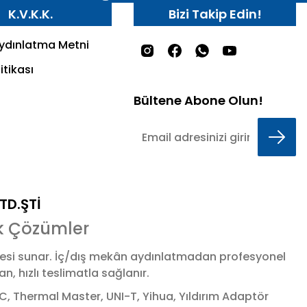
K.V.K.K.
Bizi Takip Edin!
Aydınlatma Metni
itikası
Bültene Abone Olun!
LTD.ŞTİ
k Çözümler
esi sunar. İç/dış mekân aydınlatmadan profesyonel
 hızlı teslimatla sağlanır.
 Thermal Master, UNI-T, Yihua, Yıldırım Adaptör