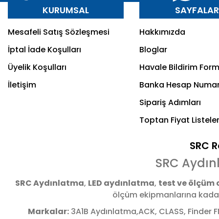
KURUMSAL
SAYFALA
Mesafeli Satış Sözleşmesi
Hakkımızda
İptal İade Koşulları
Bloglar
Üyelik Koşulları
Havale Bildirim For
İletişim
Banka Hesap Numar
Sipariş Adımları
Toptan Fiyat Listeler
SRC Re
SRC Aydın
SRC Aydınlatma
,
LED aydınlatma
,
test ve ölçüm 
ölçüm ekipmanlarına kadar 
Markalar:
3A1B Aydınlatma,ACK, CLASS, Finder F