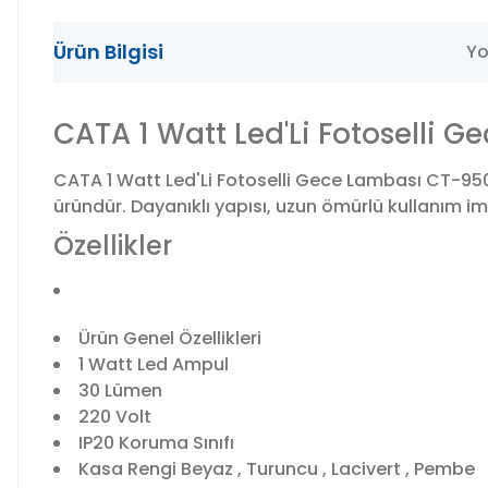
Ürün Bilgisi
Yo
CATA 1 Watt Led'Li Fotoselli 
CATA 1 Watt Led'Li Fotoselli Gece Lambası CT-950
üründür. Dayanıklı yapısı, uzun ömürlü kullanım imkâ
Özellikler
Ürün Genel Özellikleri
1 Watt Led Ampul
30 Lümen
220 Volt
IP20 Koruma Sınıfı
Kasa Rengi Beyaz , Turuncu , Lacivert , Pembe