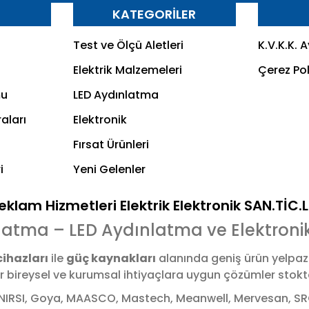
R
KATEGORİLER
Test ve Ölçü Aletleri
K.V.K.K. 
Elektrik Malzemeleri
Çerez Pol
mu
LED Aydınlatma
aları
Elektronik
Fırsat Ürünleri
i
Yeni Gelenler
klam Hizmetleri Elektrik Elektronik SAN.TİC.
latma – LED Aydınlatma ve Elektroni
cihazları
ile
güç kaynakları
alanında geniş ürün yelpaz
bireysel ve kurumsal ihtiyaçlara uygun çözümler stoktan,
NIRSI, Goya, MAASCO, Mastech, Meanwell, Mervesan, SRC,