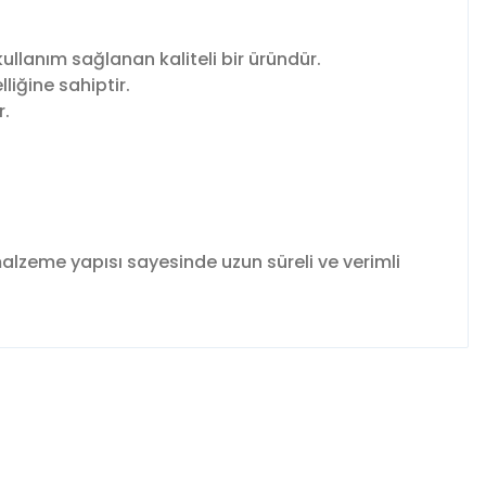
llanım sağlanan kaliteli bir üründür.
iğine sahiptir.
r.
alzeme yapısı sayesinde uzun süreli ve verimli
fımıza iletebilirsiniz.