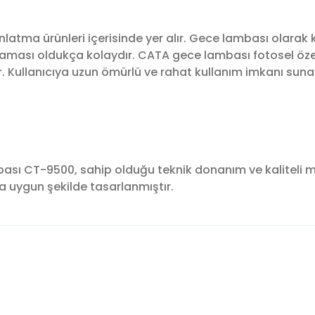
atma ürünleri içerisinde yer alır. Gece lambası olarak ku
ması oldukça kolaydır. CATA gece lambası fotosel özell
dir. Kullanıcıya uzun ömürlü ve rahat kullanım imkanı suna
ası CT-9500, sahip olduğu teknik donanım ve kaliteli m
ra uygun şekilde tasarlanmıştır.
konularda yetersiz gördüğünüz noktaları öneri formunu kullanarak tara
Bu ürüne ilk yorumu siz yapın!
Yorum Yaz