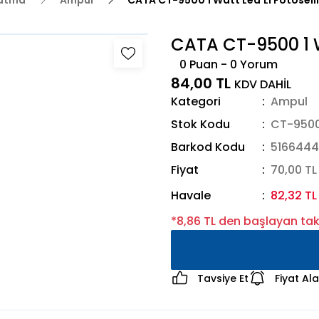
latma
Ampul
CATA CT-9500 1 Watt Led'Li Fotosel
CATA CT-9500 1 W
0 Puan - 0 Yorum
84,00 TL
KDV DAHİL
Kategori
Ampul
Stok Kodu
CT-950
Barkod Kodu
5166444
Fiyat
70,00 TL
Havale
82,32 TL
*8,86 TL den başlayan taks
Tavsiye Et
Fiyat Al