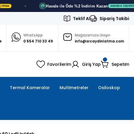
Havale ile Öde
%2 İndirim
Kazan
💳
ANINDA İNDIRIM
Teklif Al
Sipariş Takibi
WhatsApp
Mağazamıza Ulaşın
e
0 554 710 33 49
info@srcaydinlatma.com
Favorilerim
Giriş Yap
Sepetim
ı
Termal Kameralar
Multimetreler
Osiloskop