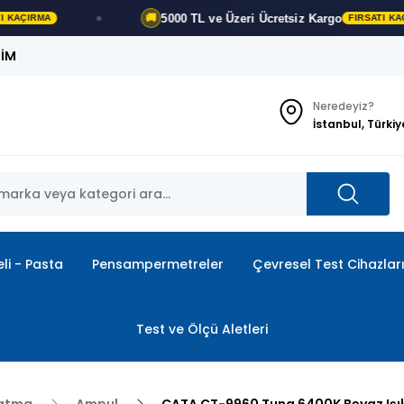
5000 TL ve Üzeri
Ücretsiz Kargo
🚚
FIRSATI KAÇIRMA
ŞİM
Neredeyiz?
İstanbul, Türkiy
li - Pasta
Pensampermetreler
Çevresel Test Cihazlar
Test ve Ölçü Aletleri