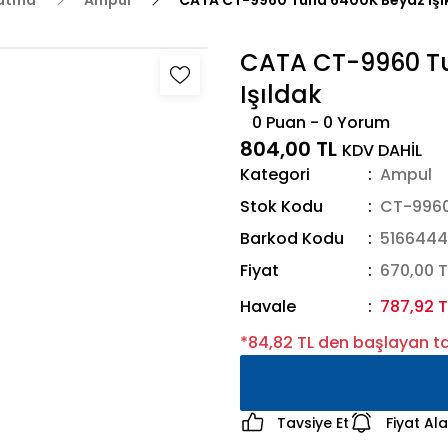
latma
Ampul
CATA CT-9960 Tuna 6400K Beyaz Işık 
CATA CT-9960 Tun
Işıldak
0 Puan - 0 Yorum
804,00 TL
KDV DAHİL
Kategori
Ampul
Stok Kodu
CT-996
Barkod Kodu
5166444
Fiyat
670,00 T
Havale
787,92 T
*84,82 TL den başlayan tak
Tavsiye Et
Fiyat Al