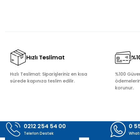
Ürün bilgilerinde hatalar bulunuyor.
Ürün fiyatı diğer sitelerden daha pahalı.
Bu ürüne benzer farklı alternatifler olmalı.
Hızlı Teslimat
%10
Hızlı Teslimat: Siparişleriniz en kısa
%100 Güvenl
sürede kapınıza teslim edilir.
ödemelerini
korunur.
0212 254 54 00
0 5
Telefon Destek
What