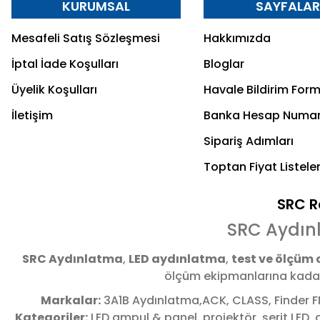
KURUMSAL
SAYFALA
Mesafeli Satış Sözleşmesi
Hakkımızda
İptal İade Koşulları
Bloglar
Üyelik Koşulları
Havale Bildirim For
İletişim
Banka Hesap Numar
Sipariş Adımları
Toptan Fiyat Listeler
SRC Re
SRC Aydın
SRC Aydınlatma
,
LED aydınlatma
,
test ve ölçüm 
ölçüm ekipmanlarına kadar 
Markalar:
3A1B Aydınlatma,ACK, CLASS, Finder F
Kategoriler:
LED ampul & panel, projektör, şerit LED