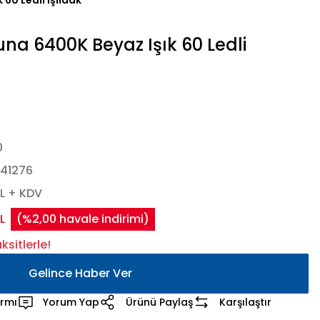
60 Ledli Işıldak
a 6400K Beyaz Işık 60 Ledli
0
41276
L + KDV
L
(%2,00 havale indirimi)
sitlerle!
Gelince Haber Ver
armı
Yorum Yap
Ürünü Paylaş
Karşılaştır