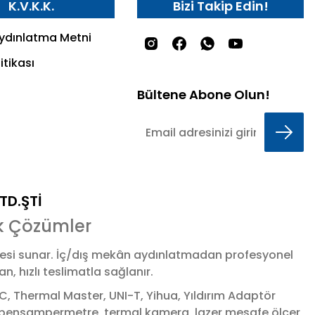
K.V.K.K.
Bizi Takip Edin!
Aydınlatma Metni
itikası
Bültene Abone Olun!
LTD.ŞTİ
k Çözümler
esi sunar. İç/dış mekân aydınlatmadan profesyonel
 hızlı teslimatla sağlanır.
 Thermal Master, UNI-T, Yihua, Yıldırım Adaptör
 & pensampermetre, termal kamera, lazer mesafe ölçer