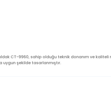
ıldak CT-9960, sahip olduğu teknik donanım ve kaliteli 
ra uygun şekilde tasarlanmıştır.
konularda yetersiz gördüğünüz noktaları öneri formunu kullanarak tara
Bu ürüne ilk yorumu siz yapın!
Yorum Yaz