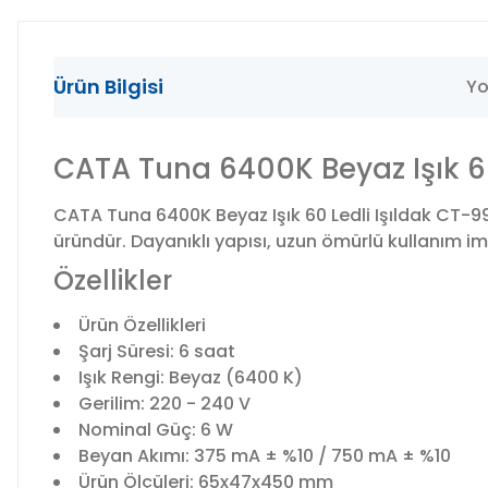
Ürün Bilgisi
Yo
CATA Tuna 6400K Beyaz Işık 6
CATA Tuna 6400K Beyaz Işık 60 Ledli Işıldak CT-9
üründür. Dayanıklı yapısı, uzun ömürlü kullanım imkâ
Özellikler
Ürün Özellikleri
Şarj Süresi: 6 saat
Işık Rengi: Beyaz (6400 K)
Gerilim: 220 - 240 V
Nominal Güç: 6 W
Beyan Akımı: 375 mA ± %10 / 750 mA ± %10
Ürün Ölçüleri: 65x47x450 mm