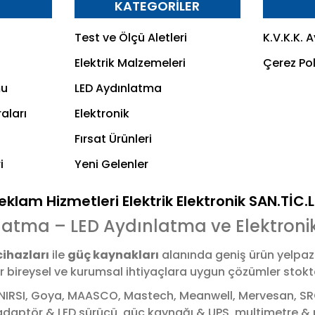
R
KATEGORİLER
Test ve Ölçü Aletleri
K.V.K.K. 
Elektrik Malzemeleri
Çerez Pol
mu
LED Aydınlatma
aları
Elektronik
Fırsat Ürünleri
i
Yeni Gelenler
klam Hizmetleri Elektrik Elektronik SAN.TİC.
latma – LED Aydınlatma ve Elektroni
cihazları
ile
güç kaynakları
alanında geniş ürün yelpaz
bireysel ve kurumsal ihtiyaçlara uygun çözümler stoktan,
NIRSI, Goya, MAASCO, Mastech, Meanwell, Mervesan, SRC,
, adaptör & LED sürücü, güç kaynağı & UPS, multimetre