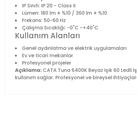
IP Sınıfı: IP 20 - Class II
Lümen: 180 lm ± %10 / 360 lm ± %10
Frekans: 50-60 Hz
Çalışma Sıcaklığı: -0˚C ~+40˚C
Kullanım Alanları
Genel aydınlatma ve elektrik uygulamaları
Ev ve ticari mekanlar
Profesyonel projeler
Açıklama:
CATA Tuna 6400K Beyaz Işık 60 Ledli Iş
kullanım sağlar. Profesyonel ve bireysel ihtiyaçla
Bu ürünün fiyat bilgisi, resim, ürün açıklamalarında ve diğer 
Görüş ve önerileriniz için teşekkür ederiz.
Ürün resmi kalitesiz, bozuk veya görüntülenemiyor.
Ürün açıklamasında eksik bilgiler bulunuyor.