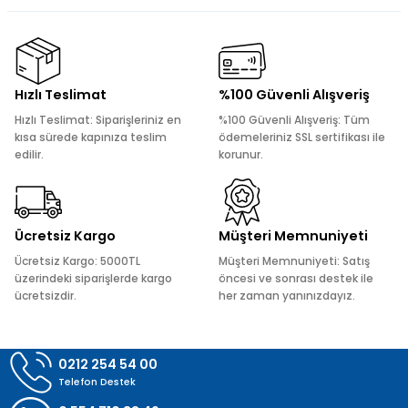
kullanarak tarafımıza iletebilirsiniz.
Görüş ve önerileriniz için teşekkür ederiz.
Ürün resmi kalitesiz, bozuk veya görüntülenemiyor.
Hızlı Teslimat
%100 Güvenli Alışveriş
Ürün açıklamasında eksik bilgiler bulunuyor.
Hızlı Teslimat: Siparişleriniz en
%100 Güvenli Alışveriş: Tüm
Ürün bilgilerinde hatalar bulunuyor.
kısa sürede kapınıza teslim
ödemeleriniz SSL sertifikası ile
edilir.
korunur.
Ürün fiyatı diğer sitelerden daha pahalı.
Bu ürüne benzer farklı alternatifler olmalı.
Ücretsiz Kargo
Müşteri Memnuniyeti
Ücretsiz Kargo: 5000TL
Müşteri Memnuniyeti: Satış
üzerindeki siparişlerde kargo
öncesi ve sonrası destek ile
ücretsizdir.
her zaman yanınızdayız.
Gönder
0212 254 54 00
Telefon Destek