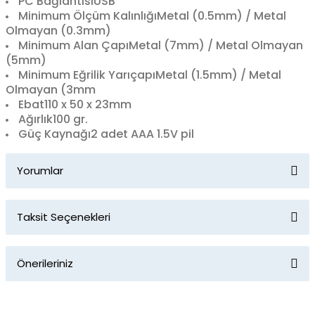
PC Bağlantısı
USB
Minimum Ölçüm Kalınlığı
Metal (0.5mm) / Metal
Olmayan (0.3mm)
Minimum Alan Çapı
Metal (7mm) / Metal Olmayan
(5mm)
Minimum Eğrilik Yarıçapı
Metal (1.5mm) / Metal
Olmayan (3mm
Ebat
110 x 50 x 23mm
Ağırlık
100 gr.
Güç Kaynağı
2 adet AAA 1.5V pil
Yorumlar
Taksit Seçenekleri
Bu ürüne ilk yorumu siz yapın!
Önerileriniz
Yorum Yaz
Bu ürünün fiyat bilgisi, resim, ürün açıklamalarında ve diğer
konularda yetersiz gördüğünüz noktaları öneri formunu