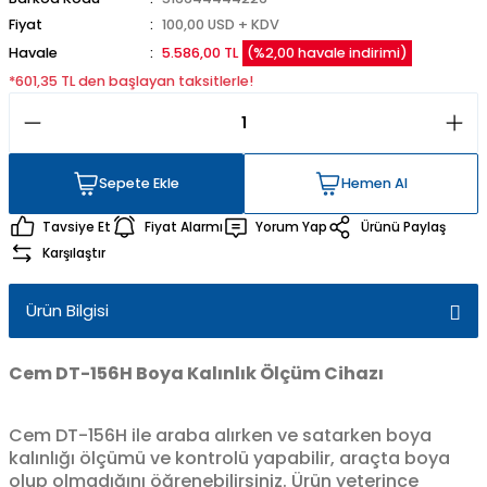
Fiyat
100,00 USD + KDV
Havale
5.586,00 TL
(%2,00 havale indirimi)
*601,35 TL den başlayan taksitlerle!
Sepete Ekle
Hemen Al
Sepete Ekle
Hemen Al
Tavsiye Et
Fiyat Alarmı
Yorum Yap
Ürünü Paylaş
Karşılaştır
Ürün Bilgisi
Cem DT-156H Boya Kalınlık Ölçüm Cihazı
Cem DT-156H ile araba alırken ve satarken boya
kalınlığı ölçümü ve kontrolü yapabilir, araçta boya
olup olmadığını öğrenebilirsiniz. Ürün yeterince