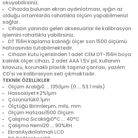
okuyabilirsiniz.
Cihazda bulunan ekran aydınlatması, ışığın az
olduğu ortamlarda rahatlıkla ölçüm yapabilmenizi
sağlar.
Cihazın yanında gelen aksesuarlar ile kalibrasyon
işlemini rahatlıkla yabilirsiniz.
DT 156H kaplama kalınlığı ölçer son 1500 ölçümü
hafızasında tutabilmektedir.
Cihazın kutu içerisinden 1 adet CEM DT-156H boya
kalınlık ölçer cihazı, 2 adet AAA 1.5V pil, kullanım
kılavuzu, korunaklı plastik taşıma çantası, yazılım
CD'si ve kalibrasyon seti çıkmaktadır.
TEKNİK ÖZELLİKLER
Ölçüm Aralığı
0 ... 1350µm (0 ... 53.1 mils)
Hassasiyet
±2%1µm
Çözünürlük
0.1µm
Ölçtüğü Birimler
µm, mils, mm
Ölçüm Hafızası
1500 Ölçüm
Çalışma Sıcaklığı
0°C ... 40°C
Çalışma Nemi
20 ... 90%RH
Ekran
Aydınlatmalı LCD