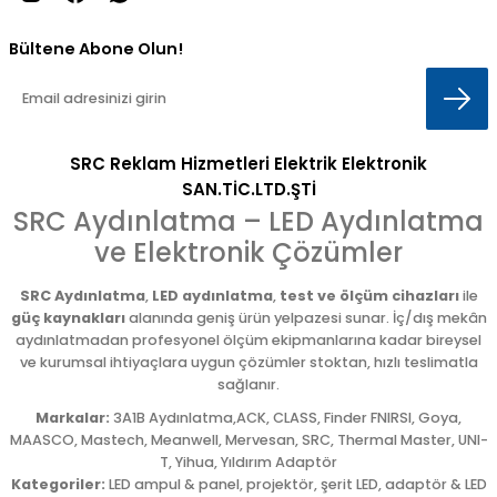
Bültene Abone Olun!
SRC Reklam Hizmetleri Elektrik Elektronik
SAN.TİC.LTD.ŞTİ
SRC Aydınlatma – LED Aydınlatma
ve Elektronik Çözümler
SRC Aydınlatma
,
LED aydınlatma
,
test ve ölçüm cihazları
ile
güç kaynakları
alanında geniş ürün yelpazesi sunar. İç/dış mekân
aydınlatmadan profesyonel ölçüm ekipmanlarına kadar bireysel
ve kurumsal ihtiyaçlara uygun çözümler stoktan, hızlı teslimatla
sağlanır.
Markalar:
3A1B Aydınlatma,ACK, CLASS, Finder FNIRSI, Goya,
MAASCO, Mastech, Meanwell, Mervesan, SRC, Thermal Master, UNI-
T, Yihua, Yıldırım Adaptör
Kategoriler:
LED ampul & panel, projektör, şerit LED, adaptör & LED