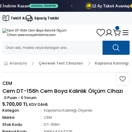
an
12 Ay
Taksit Avantajı
🚚
ANINDA İNDIRIM
FIRSATI KAÇIR
Teklif Al
Sipariş Takibi
Anasayfa
Çevresel Test Cihazları
Kaplama Kalınlığı Ö
CEM
Cem DT-156h Cem Boya Kalınlık Ölçüm Cihazı
0 Puan - 0 Yorum
5.700,00 TL
KDV DAHİL
Kategori
Kaplama Kalınlığı Ölçerler
Marka
CEM
Stok Kodu
DT-156H
Barkod Kodu
516644444226