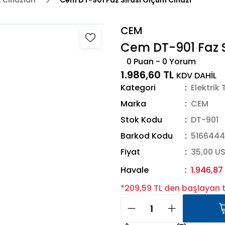
t Cihazları
Cem DT-901 Faz Sırası Ölçüm Cihazı
CEM
Cem DT-901 Faz S
0 Puan - 0 Yorum
1.986,60 TL
KDV DAHİL
Kategori
Elektrik 
Marka
CEM
Stok Kodu
DT-901
Barkod Kodu
516644
Fiyat
35,00 U
Havale
1.946,87
*209,59 TL den başlayan ta