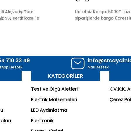
Gönder
i Alışveriş: Tüm
Ücretsiz Kargo: 5000TL üze
z SSL sertifikası ile
siparişlerde kargo ücretsiz
54 710 33 49
info@srcaydin
sApp Destek
Mail Destek
R
KATEGORİLER
Test ve Ölçü Aletleri
K.V.K.K. 
Elektrik Malzemeleri
Çerez Pol
mu
LED Aydınlatma
aları
Elektronik