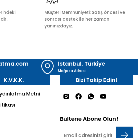
rindeki
Müşteri Memnuniyeti: Satış öncesi ve
dir.
sonrası destek ile her zaman
yanınızdayız.
latma.com
İstanbul, Türkiye
Mağaza Adresi
K.V.K.K.
Bizi Takip Edin!
Aydınlatma Metni
itikası
Bültene Abone Olun!