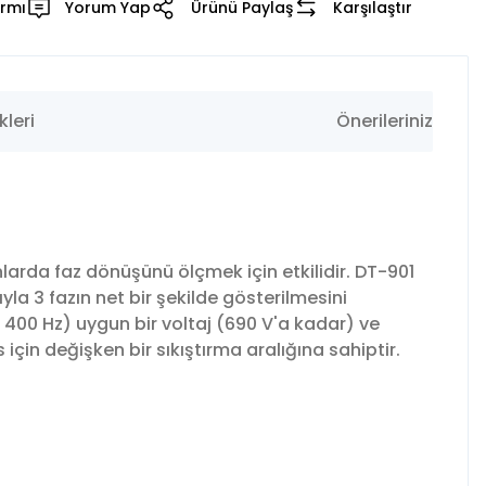
armı
Yorum Yap
Ürünü Paylaş
Karşılaştır
leri
Önerileriniz
anlarda faz dönüşünü ölçmek için etkilidir. DT-901
yla 3 fazın net bir şekilde gösterilmesini
la 400 Hz) uygun bir voltaj (690 V'a kadar) ve
s için değişken bir sıkıştırma aralığına sahiptir.