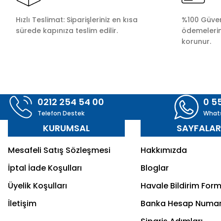
Hızlı Teslimat: Siparişleriniz en kısa
%100 Güvenl
sürede kapınıza teslim edilir.
ödemelerini
korunur.
0212 254 54 00
0 5
Telefon Destek
What
KURUMSAL
SAYFALA
Mesafeli Satış Sözleşmesi
Hakkımızda
İptal İade Koşulları
Bloglar
Üyelik Koşulları
Havale Bildirim For
İletişim
Banka Hesap Numar