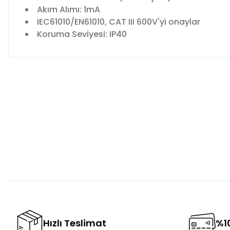
Akım Alımı: 1mA
IEC61010/EN61010, CAT III 600V'yi onaylar
Koruma Seviyesi: IP40
Bu ürünün fiyat bilgisi, resim, ürün açıklamalarında ve diğer 
Görüş ve önerileriniz için teşekkür ederiz.
Ürün resmi kalitesiz, bozuk veya görüntülenemiyor.
Ürün açıklamasında eksik bilgiler bulunuyor.
Ürün bilgilerinde hatalar bulunuyor.
Ürün fiyatı diğer sitelerden daha pahalı.
Bu ürüne benzer farklı alternatifler olmalı.
Hızlı Teslimat
%10