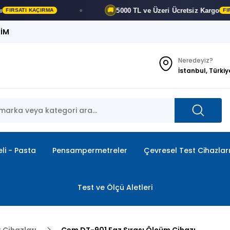
5000 TL ve Üzeri
Ücretsiz Kargo
🚚
I KAÇIRMA
FIRSATI KA
ŞİM
Neredeyiz?
İstanbul, Türkiy
li - Pasta
Pensampermetreler
Çevresel Test Cihazlar
Test ve Ölçü Aletleri