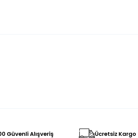
konularda yetersiz gördüğünüz noktaları öneri formunu kullanarak tara
Bu ürüne ilk yorumu siz yapın!
Yorum Yaz
0 Güvenli Alışveriş
Ücretsiz Kargo