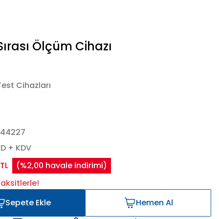
ırası Ölçüm Cihazı
Test Cihazları
444227
SD + KDV
 TL
(%2,00 havale indirimi)
ksitlerle!
Sepete Ekle
Hemen Al
Sepete Ekle
Hemen Al