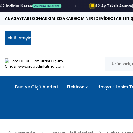
rim
Kazan
12 Ay
Taksit Avantajı
🚚
ANINDA İNDIRIM
FIRSAT
ANASAYFA
BLOG
HAKKIMIZDA
KARGOM NEREDE
VİDEOLAR
İLETİ
Teklif İsteyin
Test ve Ölçü Aletleri
Elektronik
Havya - Lehim Te