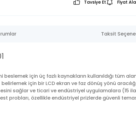
Tavsiye Et
Fiyat Al
rumlar
Taksit Seçenek
1
ini beslemek için üç fazlı kaynakların kullanıldığı tüm al
belirlemek için bir LCD ekran ve faz dönüş yönü aracılığı
enmesini sağlar ve ticari ve endüstriyel uygulamalara (15 i
test probları, özellikle endüstriyel prizlerde güvenli tema