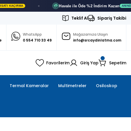
Havale ile Öde
%2 İndirim
Kazan
💳
ÇIRMA
ANINDA İNDIRI
Teklif Al
Sipariş Takibi
WhatsApp
Mağazamıza Ulaşın
e
0 554 710 33 49
info@srcaydinlatma.com
Favorilerim
Giriş Yap
Sepetim
ı
Termal Kameralar
Multimetreler
Osiloskop