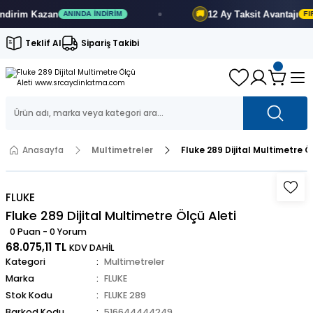
12 Ay
Taksit Avantajı
🚚
ANINDA İNDIRIM
FIRSATI KAÇIRMA
Teklif Al
Sipariş Takibi
Anasayfa
Multimetreler
Fluke 289 Dijital Multimetre Ö
FLUKE
Fluke 289 Dijital Multimetre Ölçü Aleti
0 Puan - 0 Yorum
68.075,11 TL
KDV DAHİL
Kategori
Multimetreler
Marka
FLUKE
Stok Kodu
FLUKE 289
Barkod Kodu
516644444249