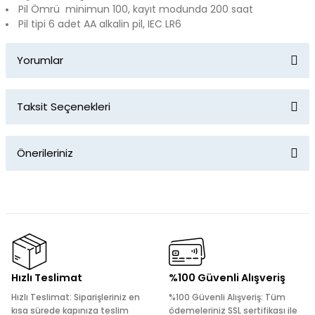
Pil Ömrü minimun 100, kayıt modunda 200 saat
Pil tipi 6 adet AA alkalin pil, IEC LR6
Yorumlar
Taksit Seçenekleri
Bu ürüne ilk yorumu siz yapın!
Önerileriniz
Yorum Yaz
Bu ürünün fiyat bilgisi, resim, ürün açıklamalarında ve diğer
konularda yetersiz gördüğünüz noktaları öneri formunu
kullanarak tarafımıza iletebilirsiniz.
Görüş ve önerileriniz için teşekkür ederiz.
Ürün resmi kalitesiz, bozuk veya görüntülenemiyor.
Hızlı Teslimat
%100 Güvenli Alışveriş
Ürün açıklamasında eksik bilgiler bulunuyor.
Hızlı Teslimat: Siparişleriniz en
%100 Güvenli Alışveriş: Tüm
Ürün bilgilerinde hatalar bulunuyor.
kısa sürede kapınıza teslim
ödemeleriniz SSL sertifikası ile