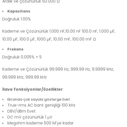
Aralık ve çözünürlük
50.000 Ω
Kapasitans
Doğruluk
1.00%
Kademe ve Çözünürlük
1.000 nF,10.00 nF 100.0 nF, 1.000 µF,
10.00 µF, 100.0 µF, 1000 µF, 10.00 mF, 100.00 mF Ω
Frekans
Doğruluk
0.005% + 5
Kademe ve Çözünürlük
99.999 Hz, 999.99 Hz, 9.9999 kHz,
99.999 kHz, 999.99 kHz
İlave fonksiyonlar/özellikler
Ekranda çok sayıda gösterge
Evet
True-rms AC bant genişliği
100 kHz
DBV/dBm
Evet
DC mV çözünürlük
1 μV
Megohm kademe
500 M'ye kadar