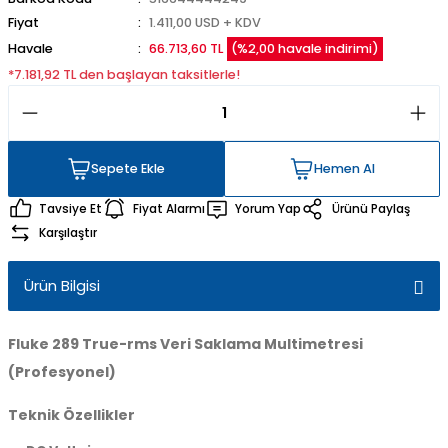
Fiyat
1.411,00 USD + KDV
Havale
66.713,60 TL
(%2,00 havale indirimi)
*7.181,92 TL den başlayan taksitlerle!
Sepete Ekle
Hemen Al
Sepete Ekle
Hemen Al
Tavsiye Et
Fiyat Alarmı
Yorum Yap
Ürünü Paylaş
Karşılaştır
Ürün Bilgisi
Fluke 289 True-rms Veri Saklama Multimetresi
(Profesyonel)
Teknik Özellikler