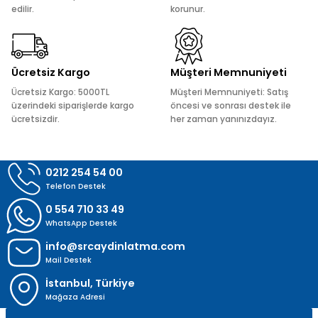
edilir.
korunur.
Ürün fiyatı diğer sitelerden daha pahalı.
Bu ürüne benzer farklı alternatifler olmalı.
Ücretsiz Kargo
Müşteri Memnuniyeti
Ücretsiz Kargo: 5000TL
Müşteri Memnuniyeti: Satış
üzerindeki siparişlerde kargo
öncesi ve sonrası destek ile
ücretsizdir.
her zaman yanınızdayız.
Gönder
0212 254 54 00
Telefon Destek
0 554 710 33 49
WhatsApp Destek
info@srcaydinlatma.com
Mail Destek
İstanbul, Türkiye
Mağaza Adresi