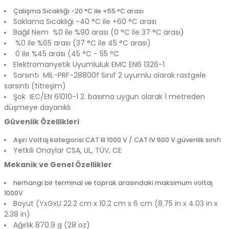
Çalışma Sıcaklığı -20 °C ile +55 °C arası
Saklama Sıcaklığı -40 °C ile +60 °C arası
Bağıl Nem %0 ile %90 arası (0 °C ile 37 °C arası)
%0 ile %65 arası (37 °C ile 45 °C arası)
0 ile %45 arası (45 °C - 55 °C
Elektromanyetik Uyumluluk EMC EN6 1326-1
Sarsıntı MIL-PRF-28800f Sınıf 2 uyumlu olarak rastgele
sarsıntı (titreşim)
Şok IEC/EN 61010-1 2. basıma uygun olarak 1 metreden
düşmeye dayanıklı
Güvenlik Özellikleri
Aşırı Voltaj kategorisi
CAT III 1000 V / CAT IV 600 V güvenlik sınıfı
Yetkili Onaylar
CSA, UL, TÜV, CE
Mekanik ve Genel Özellikler
herhangi bir terminal ve toprak arasındaki maksimum voltaj
1000V
Boyut (YxGxU 22.2 cm x 10.2 cm x 6 cm (8.75 in x 4.03 in x
2.38 in)
Ağırlık
870.9 g (28 oz)