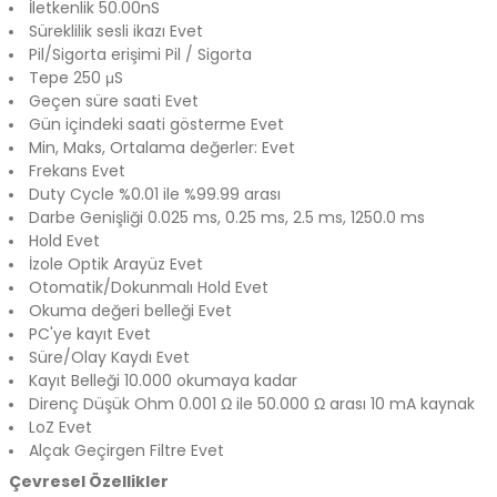
İletkenlik
50.00nS
Süreklilik sesli ikazı
Evet
Pil/Sigorta erişimi
Pil / Sigorta
Tepe
250 μS
Geçen süre saati
Evet
Gün içindeki saati gösterme
Evet
Min, Maks, Ortalama değerler:
Evet
Frekans
Evet
Duty Cycle
%0.01 ile %99.99 arası
Darbe Genişliği
0.025 ms, 0.25 ms, 2.5 ms, 1250.0 ms
Hold
Evet
İzole Optik Arayüz
Evet
Otomatik/Dokunmalı Hold
Evet
Okuma değeri belleği
Evet
PC'ye kayıt
Evet
Süre/Olay Kaydı
Evet
Kayıt Belleği
10.000 okumaya kadar
Direnç Düşük Ohm
0.001 Ω ile 50.000 Ω arası 10 mA kaynak
LoZ
Evet
Alçak Geçirgen Filtre
Evet
Çevresel Özellikler