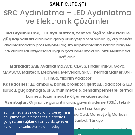
SAN.TİC.LTD.ŞTİ
SRC Aydınlatma – LED Aydınlatma
ve Elektronik Çözümler
SRC Aydınlatma
,
LED aydınlatma
,
test ve ölçüm cihazları
ile
güç kaynakları
alanında geniş ürün yelpazesi sunar. İç/dış mekân
aydınlatmadan profesyonel ölçüm ekipmanlarına kadar bireysel
ve kurumsal ihtiyaçlara uygun çözümler stoktan, hızlı teslimatla
sağlanır.
Markalar:
3A1B Aydınlatma,ACK, CLASS, Finder FNIRSI, Goya,
MAASCO, Mastech, Meanwell, Mervesan, SRC, Thermal Master, UNI-
T, Yihua, Yıldırım Adaptör
Kategoriler:
LED ampul & panel, projektör, şerit LED, adaptör & LED
sürücü, güç kaynağı & UPS, multimetre & pensampermetre, termal
kamera, lazer mesafe ölçer ve aksesuarlar
Avantajlar:
Orijinal ve garantili ürün, güvenli ödeme (SSL), teknik
destek,
5.000 TL üzeri ücretsiz kargo
Bu internet sitesinde, kullanıcı deneyimini
Adres:
Emekyemez Mah. Okçumusa Cad. Menevşe İş Merkezi
geliştirmek ve internet sitesinin verimli
No:22/58
,
Beyoğlu
/
İstanbul
,
Türkiye
çalışmasını sağlamak amacıyla çerezler
kullanılmaktadır.
Ayrıntıları inceleyin
Tel:
0212 254 54 00
|
E-posta:
info@srcaydinlatma.com.tr
|