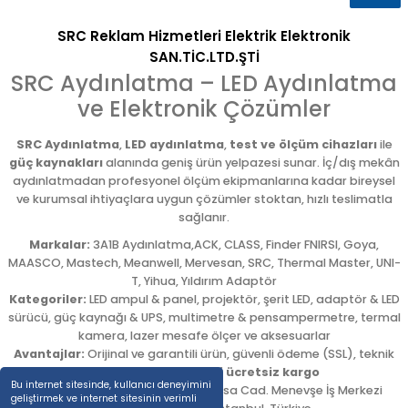
SRC Reklam Hizmetleri Elektrik Elektronik
SAN.TİC.LTD.ŞTİ
SRC Aydınlatma – LED Aydınlatma
ve Elektronik Çözümler
SRC Aydınlatma
,
LED aydınlatma
,
test ve ölçüm cihazları
ile
güç kaynakları
alanında geniş ürün yelpazesi sunar. İç/dış mekân
aydınlatmadan profesyonel ölçüm ekipmanlarına kadar bireysel
ve kurumsal ihtiyaçlara uygun çözümler stoktan, hızlı teslimatla
sağlanır.
Markalar:
3A1B Aydınlatma,ACK, CLASS, Finder FNIRSI, Goya,
MAASCO, Mastech, Meanwell, Mervesan, SRC, Thermal Master, UNI-
T, Yihua, Yıldırım Adaptör
Kategoriler:
LED ampul & panel, projektör, şerit LED, adaptör & LED
sürücü, güç kaynağı & UPS, multimetre & pensampermetre, termal
kamera, lazer mesafe ölçer ve aksesuarlar
Avantajlar:
Orijinal ve garantili ürün, güvenli ödeme (SSL), teknik
destek,
5.000 TL üzeri ücretsiz kargo
Bu internet sitesinde, kullanıcı deneyimini
Adres:
Emekyemez Mah. Okçumusa Cad. Menevşe İş Merkezi
geliştirmek ve internet sitesinin verimli