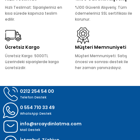
Ürün açıklamasında eksik bilgiler bulunuyor.
Hızlı Teslimat: Siparişleriniz en
%100 Güvenli Alışveriş: Tüm
Ürün bilgilerinde hatalar bulunuyor.
kısa sürede kapınıza teslim
ödemeleriniz SSL sertifikası ile
edilir.
korunur.
Ürün fiyatı diğer sitelerden daha pahalı.
Bu ürüne benzer farklı alternatifler olmalı.
Ücretsiz Kargo
Müşteri Memnuniyeti
Ücretsiz Kargo: 5000TL
Müşteri Memnuniyeti: Satış
üzerindeki siparişlerde kargo
öncesi ve sonrası destek ile
ücretsizdir.
her zaman yanınızdayız.
Gönder
0212 254 54 00
Telefon Destek
0 554 710 33 49
WhatsApp Destek
info@srcaydinlatma.com
Mail Destek