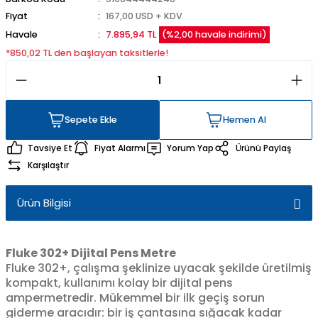
Fiyat
167,00 USD + KDV
Havale
7.895,94 TL
(%2,00 havale indirimi)
*850,02 TL den başlayan taksitlerle!
Sepete Ekle
Hemen Al
Sepete Ekle
Hemen Al
Tavsiye Et
Fiyat Alarmı
Yorum Yap
Ürünü Paylaş
Karşılaştır
Ürün Bilgisi
Fluke 302+ Dijital Pens Metre
Fluke 302+, çalışma şeklinize uyacak şekilde üretilmiş
kompakt, kullanımı kolay bir dijital pens
ampermetredir. Mükemmel bir ilk geçiş sorun
giderme aracıdır: bir iş çantasına sığacak kadar