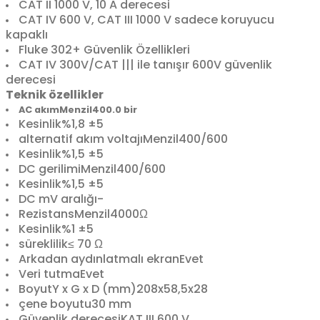
CAT II 1000 V, 10 A derecesi
CAT IV 600 V, CAT III 1000 V sadece koruyucu
kapaklı
Fluke 302+ Güvenlik Özellikleri
CAT IV 300V/CAT ||| ile tanışır 600V güvenlik
derecesi
Teknik özellikler
AC akım
Menzil
400.0 bir
Kesinlik
%1,8 ±5
alternatif akım voltajı
Menzil
400/600
Kesinlik
%1,5 ±5
DC gerilimi
Menzil
400/600
Kesinlik
%1,5 ±5
DC mV aralığı
-
Rezistans
Menzil
4000Ω
Kesinlik
%1 ±5
süreklilik
≤ 70 Ω
Arkadan aydınlatmalı ekran
Evet
Veri tutma
Evet
Boyut
Y x G x D (mm)
208x58,5x28
çene boyutu
30 mm
Güvenlik derecesi
KAT III 600 V