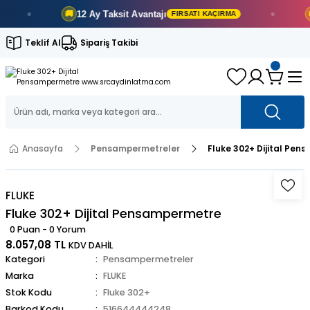
12 Ay
Taksit Avantajı
5
🚚
🚚
FIRSATI KAÇIRMA
Teklif Al
Sipariş Takibi
Anasayfa
Pensampermetreler
Fluke 302+ Dijital Pe
FLUKE
Fluke 302+ Dijital Pensampermetre
0 Puan - 0 Yorum
8.057,08 TL
KDV DAHİL
Kategori
Pensampermetreler
Marka
FLUKE
Stok Kodu
Fluke 302+
Barkod Kodu
516644444248