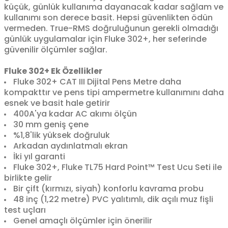
küçük, günlük kullanıma dayanacak kadar sağlam ve
kullanımı son derece basit. Hepsi güvenlikten ödün
vermeden. True-RMS doğruluğunun gerekli olmadığı
günlük uygulamalar için Fluke 302+, her seferinde
güvenilir ölçümler sağlar.
Fluke 302+ Ek Özellikler
Fluke 302+ CAT III Dijital Pens Metre daha
kompakttır ve pens tipi ampermetre kullanımını daha
esnek ve basit hale getirir
400A'ya kadar AC akımı ölçün
30 mm geniş çene
%1,8'lik yüksek doğruluk
Arkadan aydınlatmalı ekran
İki yıl garanti
Fluke 302+, Fluke TL75 Hard Point™ Test Ucu Seti ile
birlikte gelir
Bir çift (kırmızı, siyah) konforlu kavrama probu
48 inç (1,22 metre) PVC yalıtımlı, dik açılı muz fişli
test uçları
Genel amaçlı ölçümler için önerilir