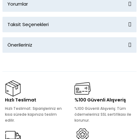
Yorumlar
Taksit Seçenekleri
Bu ürüne ilk yorumu siz yapın!
Önerileriniz
Yorum Yaz
Bu ürünün fiyat bilgisi, resim, ürün açıklamalarında ve diğer
konularda yetersiz gördüğünüz noktaları öneri formunu
kullanarak tarafımıza iletebilirsiniz.
Görüş ve önerileriniz için teşekkür ederiz.
Ürün resmi kalitesiz, bozuk veya görüntülenemiyor.
Hızlı Teslimat
%100 Güvenli Alışveriş
Ürün açıklamasında eksik bilgiler bulunuyor.
Hızlı Teslimat: Siparişleriniz en
%100 Güvenli Alışveriş: Tüm
Ürün bilgilerinde hatalar bulunuyor.
kısa sürede kapınıza teslim
ödemeleriniz SSL sertifikası ile
edilir.
korunur.
Ürün fiyatı diğer sitelerden daha pahalı.
Bu ürüne benzer farklı alternatifler olmalı.