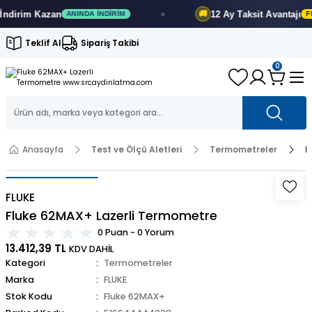
rim
Kazan
12 Ay
Taksit Avantajı
🚚
ANINDA İNDIRIM
FIRSA
Teklif Al
Sipariş Takibi
0
Anasayfa
Test ve Ölçü Aletleri
Termometreler
F
FLUKE
Fluke 62MAX+ Lazerli Termometre
0 Puan - 0 Yorum
13.412,39 TL
KDV DAHİL
Kategori
Termometreler
Marka
FLUKE
Stok Kodu
Fluke 62MAX+