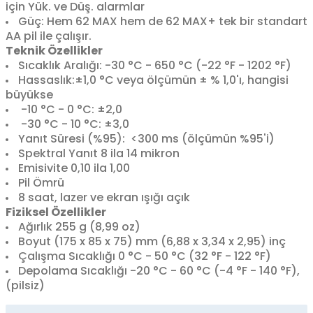
için Yük. ve Düş. alarmlar
Güç: Hem 62 MAX hem de 62 MAX+ tek bir standart
AA pil ile çalışır.
Teknik Özellikler
Sıcaklık Aralığı: -30 °C - 650 °C (-22 °F - 1202 °F)
Hassaslık
:±1,0 °C veya ölçümün ± % 1,0'ı, hangisi
büyükse
-10 °C - 0 °C: ±2,0
-30 °C - 10 °C: ±3,0
Yanıt Süresi (%95): <300 ms (ölçümün %95'i)
Spektral Yanıt
8 ila 14 mikron
Emisivite
0,10 ila 1,00
Pil Ömrü
8 saat, lazer ve ekran ışığı açık
Fiziksel Özellikler
Ağırlık
255 g (8,99 oz)
Boyut
(175 x 85 x 75) mm (6,88 x 3,34 x 2,95) inç
Çalışma Sıcaklığı
0 °C - 50 °C (32 °F - 122 °F)
Depolama Sıcaklığı
-20 °C - 60 °C (-4 °F - 140 °F),
(pilsiz)