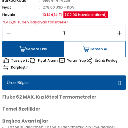
Barkod Kodu
516644444238
Fiyat
278,00 USD + KDV
Havale
13.144,14 TL
(%2,00 havale indirimi)
*1.415,01 TL den başlayan taksitlerle!
Sepete Ekle
Hemen Al
Sepete Ekle
Hemen Al
Tavsiye Et
Fiyat Alarmı
Yorum Yap
Ürünü Paylaş
Karşılaştır
Ürün Bilgisi
Fluke 62 MAX, Kızılötesi Termometreler
Temel özellikler
Başlıca Avantajlar
Toz ve su geçirmez: Toz ve su geçirmezlik için IP54 dereceli