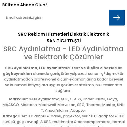
Bültene Abone Olun!
SRC Reklam Hizmetleri Elektrik Elektronik
SAN.TİC.LTD.ŞTİ
SRC Aydınlatma – LED Aydınlatma
ve Elektronik Çözümler
SRC Aydınlatma
,
LED aydınlatma
,
test ve ölçüm cihazları
ile
güç kaynakları
alanında geniş ürün yelpazesi sunar. İç/dış mekân
aydınlatmadan profesyonel ölçüm ekipmanlarına kadar bireysel
ve kurumsal ihtiyaçlara uygun çözümler stoktan, hızlı teslimatla
sağlanır.
Markalar:
3A1B Aydınlatma,ACK, CLASS, Finder FNIRSI, Goya,
MAASCO, Mastech, Meanwell, Mervesan, SRC, Thermal Master, UNI-
T, Yihua, Yıldırım Adaptör
Kategoriler:
LED ampul & panel, projektör, şerit LED, adaptör & LED
sürücü, güç kaynağı & UPS, multimetre & pensampermetre, termal