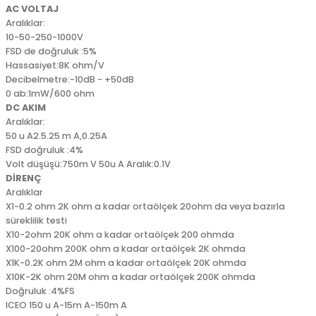
AC VOLTAJ
Aralıklar:
10-50-250-1000V
FSD de doğruluk :5%
Hassasiyet:8K ohm/V
Decibelmetre:-10dB - +50dB
0 ab:1mW/600 ohm
DC AKIM
Aralıklar:
50 u A2.5.25 m A,0.25A
FSD doğruluk :4%
Volt düşüşü:750m V 50u A Aralık:0.1V
DİRENÇ
Aralıklar
X1-0.2 ohm 2K ohm a kadar ortaölçek 20ohm da veya bazırla
süreklilik testi
X10-2ohm 20K ohm a kadar ortaölçek 200 ohmda
X100-20ohm 200K ohm a kadar ortaölçek 2K ohmda
X1K-0.2K ohm 2M ohm a kadar ortaölçek 20K ohmda
X10K-2K ohm 20M ohm a kadar ortaölçek 200K ohmda
Doğruluk :4%FS
ICEO 150 u A-15m A-150m A