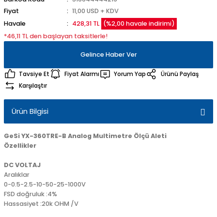
Fiyat
11,00 USD + KDV
Havale
428,31 TL
(%2,00 havale indirimi)
*46,11 TL den başlayan taksitlerle!
Gelince Haber Ver
Tavsiye Et
Fiyat Alarmı
Yorum Yap
Ürünü Paylaş
Karşılaştır
Ürün Bilgisi
GeSi YX-360TRE-B Analog Multimetre Ölçü Aleti
Özellikler
DC VOLTAJ
Aralıklar
0-0.5-2.5-10-50-25-1000V
FSD doğruluk :4%
Hassasiyet :20k OHM /V