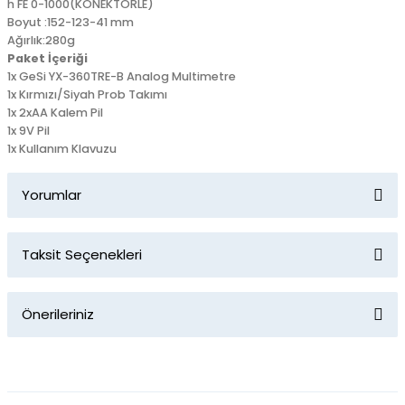
h FE 0-1000(KONEKTÖRLE)
Boyut :152-123-41 mm
Ağırlık:280g
Paket İçeriği
1x GeSi YX-360TRE-B Analog Multimetre
1x Kırmızı/Siyah Prob Takımı
1x 2xAA Kalem Pil
1x 9V Pil
1x Kullanım Klavuzu
Yorumlar
Taksit Seçenekleri
Bu ürüne ilk yorumu siz yapın!
Önerileriniz
Yorum Yaz
Bu ürünün fiyat bilgisi, resim, ürün açıklamalarında ve diğer
konularda yetersiz gördüğünüz noktaları öneri formunu
kullanarak tarafımıza iletebilirsiniz.