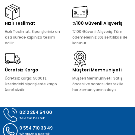
Görüş ve önerileriniz için teşekkür ederiz.
Ürün resmi kalitesiz, bozuk veya görüntülenemiyor.
Hızlı Teslimat
%100 Güvenli Alışveriş
Ürün açıklamasında eksik bilgiler bulunuyor.
Hızlı Teslimat: Siparişleriniz en
%100 Güvenli Alışveriş: Tüm
Ürün bilgilerinde hatalar bulunuyor.
kısa sürede kapınıza teslim
ödemeleriniz SSL sertifikası ile
edilir.
korunur.
Ürün fiyatı diğer sitelerden daha pahalı.
Bu ürüne benzer farklı alternatifler olmalı.
Ücretsiz Kargo
Müşteri Memnuniyeti
Ücretsiz Kargo: 5000TL
Müşteri Memnuniyeti: Satış
üzerindeki siparişlerde kargo
öncesi ve sonrası destek ile
ücretsizdir.
her zaman yanınızdayız.
Gönder
0212 254 54 00
Telefon Destek
0 554 710 33 49
WhatsApp Destek