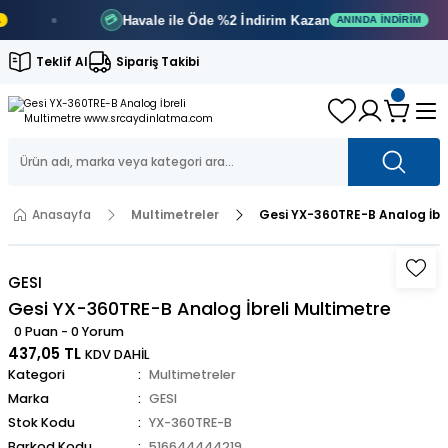
Havale ile Öde
%2 İndirim
Kazan
💳
ANINDA İNDIRIM
Teklif Al
Sipariş Takibi
Anasayfa
Multimetreler
Gesi YX-360TRE-B Analog İbre
GESI
Gesi YX-360TRE-B Analog İbreli Multimetre
0 Puan - 0 Yorum
437,05 TL
KDV DAHİL
Kategori
Multimetreler
Marka
GESI
Stok Kodu
YX-360TRE-B
Barkod Kodu
516644444219