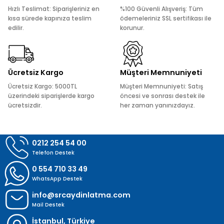
Ürün açıklamasında eksik bilgiler bulunuyor.
Hızlı Teslimat: Siparişleriniz en
%100 Güvenli Alışveriş: Tüm
Ürün bilgilerinde hatalar bulunuyor.
kısa sürede kapınıza teslim
ödemeleriniz SSL sertifikası ile
edilir.
korunur.
Ürün fiyatı diğer sitelerden daha pahalı.
Bu ürüne benzer farklı alternatifler olmalı.
Ücretsiz Kargo
Müşteri Memnuniyeti
Ücretsiz Kargo: 5000TL
Müşteri Memnuniyeti: Satış
üzerindeki siparişlerde kargo
öncesi ve sonrası destek ile
ücretsizdir.
her zaman yanınızdayız.
Gönder
0212 254 54 00
Telefon Destek
0 554 710 33 49
WhatsApp Destek
info@srcaydinlatma.com
Mail Destek
İstanbul, Türkiye