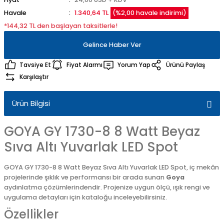
Havale
1.340,64 TL
(%2,00 havale indirimi)
*144,32 TL den başlayan taksitlerle!
Gelince Haber Ver
Tavsiye Et
Fiyat Alarmı
Yorum Yap
Ürünü Paylaş
Karşılaştır
Ürün Bilgisi
GOYA GY 1730-8 8 Watt Beyaz
Sıva Altı Yuvarlak LED Spot
GOYA GY 1730-8 8 Watt Beyaz Sıva Altı Yuvarlak LED Spot, iç mekân
projelerinde şıklık ve performansı bir arada sunan
Goya
aydınlatma çözümlerindendir. Projenize uygun ölçü, ışık rengi ve
uygulama detayları için kataloğu inceleyebilirsiniz.
Özellikler