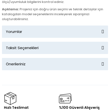
ölçü/uyumluluk bilgilerini kontrol ediniz.
Açıklama:
Projeniz için doğru ürün seçimi ve teknik detaylar için
katalogdan model seçeneklerini inceleyerek siparişinizi
oluşturabilirsiniz.
Yorumlar
Taksit Seçenekleri
Bu ürüne ilk yorumu siz yapın!
Önerileriniz
Yorum Yaz
Bu ürünün fiyat bilgisi, resim, ürün açıklamalarında ve diğer
konularda yetersiz gördüğünüz noktaları öneri formunu
kullanarak tarafımıza iletebilirsiniz.
Görüş ve önerileriniz için teşekkür ederiz.
Ürün resmi kalitesiz, bozuk veya görüntülenemiyor.
Hızlı Teslimat
%100 Güvenli Alışveriş