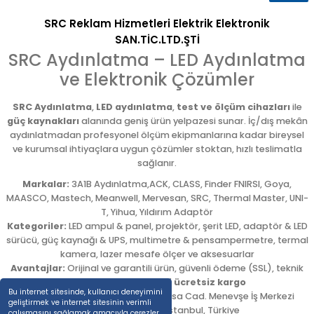
SRC Reklam Hizmetleri Elektrik Elektronik
SAN.TİC.LTD.ŞTİ
SRC Aydınlatma – LED Aydınlatma
ve Elektronik Çözümler
SRC Aydınlatma
,
LED aydınlatma
,
test ve ölçüm cihazları
ile
güç kaynakları
alanında geniş ürün yelpazesi sunar. İç/dış mekân
aydınlatmadan profesyonel ölçüm ekipmanlarına kadar bireysel
ve kurumsal ihtiyaçlara uygun çözümler stoktan, hızlı teslimatla
sağlanır.
Markalar:
3A1B Aydınlatma,ACK, CLASS, Finder FNIRSI, Goya,
MAASCO, Mastech, Meanwell, Mervesan, SRC, Thermal Master, UNI-
T, Yihua, Yıldırım Adaptör
Kategoriler:
LED ampul & panel, projektör, şerit LED, adaptör & LED
sürücü, güç kaynağı & UPS, multimetre & pensampermetre, termal
kamera, lazer mesafe ölçer ve aksesuarlar
Avantajlar:
Orijinal ve garantili ürün, güvenli ödeme (SSL), teknik
destek,
5.000 TL üzeri ücretsiz kargo
Bu internet sitesinde, kullanıcı deneyimini
Adres:
Emekyemez Mah. Okçumusa Cad. Menevşe İş Merkezi
geliştirmek ve internet sitesinin verimli
No:22/58
,
Beyoğlu
/
İstanbul
,
Türkiye
çalışmasını sağlamak amacıyla çerezler