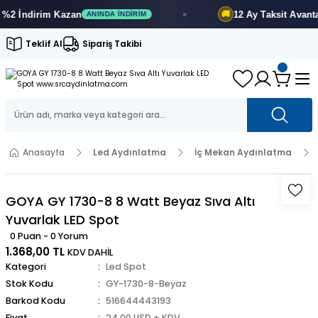
 İndirim
Kazan
12 Ay
Taksit Avantajı
🚚
ANINDA İNDIRIM
Teklif Al
Sipariş Takibi
Anasayfa
Led Aydınlatma
İç Mekan Aydınlatma
GOYA GY 1730-8 8 Watt Beyaz Sıva Altı
Yuvarlak LED Spot
0 Puan - 0 Yorum
1.368,00 TL
KDV DAHİL
Kategori
Led Spot
Stok Kodu
GY-1730-8-Beyaz
Barkod Kodu
516644443193
Fiyat
24,00 USD + KDV