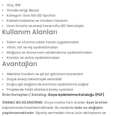
Güç: 8W
Gövde rengi: Beyaz
Kategori: Sıva Altı LED Spotlar
Kaliteli malzeme ve modern tasarım
Uzun ömürlü ve enerji tasarruflu LED teknolojisi
Kullanım Alanları
Salon ve oturma odası tavan uygulamaları
Vitrin, raf ve niş aydınlatmaları
Mağaza ve showroom yönlendirme aydınlatmaları
Koridor ve antre aydınlatmaları
Avantajları
Mekâna modern ve şık bir görünüm kazandırır
Düşük enerji tüketimiyle verimlidir
Doğru ışık dağılımı ile konforlu aydınlatma sağlar
Projelerde farklı alanlara kolay uyarlanır
Ürün Detayları / Katalog:
Goya Aydınlatma Kataloğu (PDF)
ÖNEMLİ BİLGİLENDİRME:
Goya marka tüm ürünler
özel üretim
kapsamında hazırlanmaktadır. Bu nedenle
iade ve değişim
yapılmamaktadır
. Sipariş vermeden önce ürün detaylarını ve