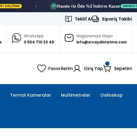
Havale ile Öde
%2 İndirim
Kazan
💳
ANINDA İNDIRIM
Teklif Al
Sipariş Takibi
WhatsApp
Mağazamıza Ulaşın
e
0 554 710 33 49
info@srcaydinlatma.com
Favorilerim
Giriş Yap
Sepetim
ı
Termal Kameralar
Multimetreler
Osiloskop