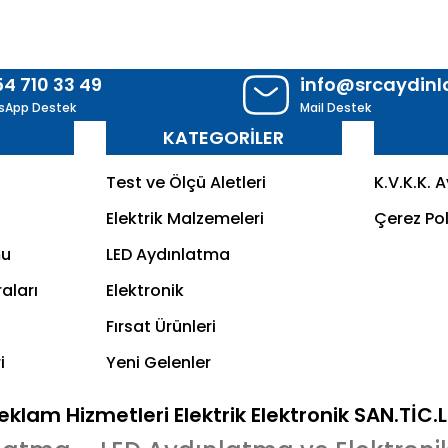
54 710 33 49
info@srcaydin
sApp Destek
Mail Destek
R
KATEGORİLER
Test ve Ölçü Aletleri
K.V.K.K. 
Elektrik Malzemeleri
Çerez Pol
mu
LED Aydınlatma
aları
Elektronik
Fırsat Ürünleri
i
Yeni Gelenler
klam Hizmetleri Elektrik Elektronik SAN.TİC.