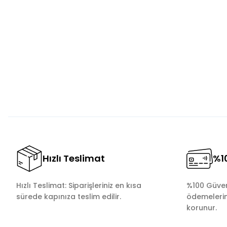
Bu ürünün fiyat bilgisi, resim, ürün açıklamalarında ve diğer 
Görüş ve önerileriniz için teşekkür ederiz.
Ürün resmi kalitesiz, bozuk veya görüntülenemiyor.
Ürün açıklamasında eksik bilgiler bulunuyor.
Ürün bilgilerinde hatalar bulunuyor.
Ürün fiyatı diğer sitelerden daha pahalı.
Bu ürüne benzer farklı alternatifler olmalı.
Hızlı Teslimat
%10
Hızlı Teslimat: Siparişleriniz en kısa
%100 Güvenl
sürede kapınıza teslim edilir.
ödemelerini
korunur.