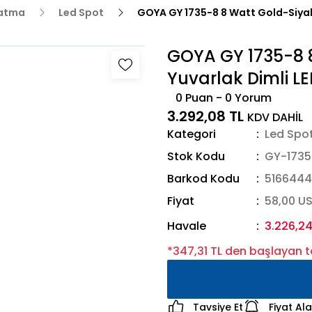
latma
Led Spot
GOYA GY 1735-8 8 Watt Gold-Siyah 
GOYA GY 1735-8 8
Yuvarlak Dimli L
0 Puan - 0 Yorum
3.292,08 TL
KDV DAHİL
Kategori
Led Spo
Stok Kodu
GY-1735
Barkod Kodu
5166444
Fiyat
58,00 U
Havale
3.226,24
*347,31 TL den başlayan ta
Tavsiye Et
Fiyat Al