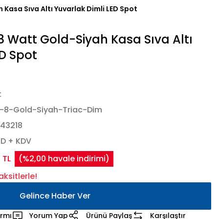
Kasa Sıva Altı Yuvarlak Dimli LED Spot
 Watt Gold-Siyah Kasa Sıva Altı
ED Spot
t
-8-Gold-Siyah-Triac-Dim
43218
SD + KDV
 TL
(%2,00 havale indirimi)
ksitlerle!
Gelince Haber Ver
armı
Yorum Yap
Ürünü Paylaş
Karşılaştır