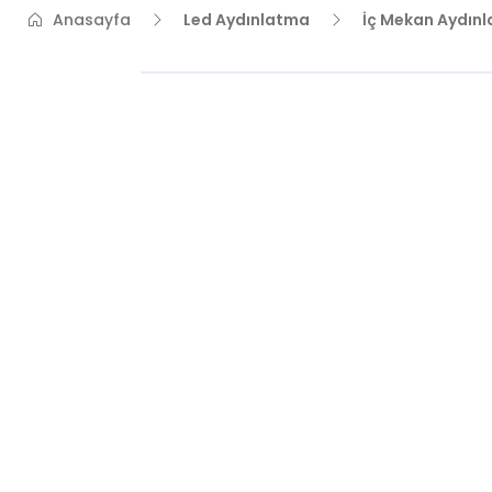
Anasayfa
Led Aydınlatma
İç Mekan Aydın