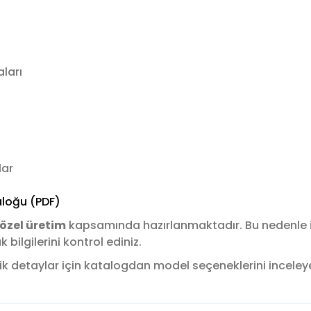
ları
lar
loğu (PDF)
özel üretim
kapsamında hazırlanmaktadır. Bu nedenle
ilgilerini kontrol ediniz.
k detaylar için katalogdan model seçeneklerini inceleyere