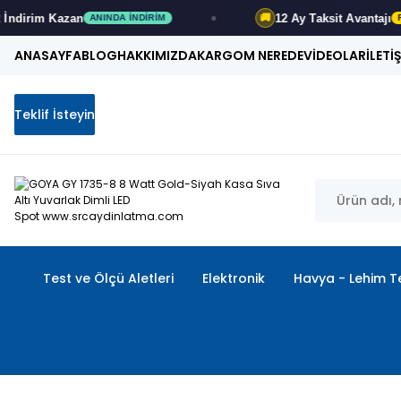
12 Ay
Taksit Avantajı
🚚
INDA İNDIRIM
FIRSATI KAÇIRMA
ANASAYFA
BLOG
HAKKIMIZDA
KARGOM NEREDE
VİDEOLAR
İLETİ
Teklif İsteyin
Test ve Ölçü Aletleri
Elektronik
Havya - Lehim Te