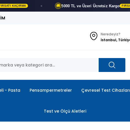
5000 TL ve Üzeri
Ücretsiz Kargo
🚚
FIRSATI KAÇIRMA
ŞİM
Neredeyiz?
İstanbul, Türkiy
li - Pasta
Pensampermetreler
Çevresel Test Cihazlar
Test ve Ölçü Aletleri