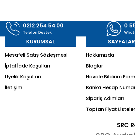
0212 254 54 00
0 5
Telefon Destek
What
KURUMSAL
SAYFALA
Mesafeli Satış Sözleşmesi
Hakkımızda
İptal İade Koşulları
Bloglar
Üyelik Koşulları
Havale Bildirim For
İletişim
Banka Hesap Numar
Sipariş Adımları
Toptan Fiyat Listeler
SRC Re