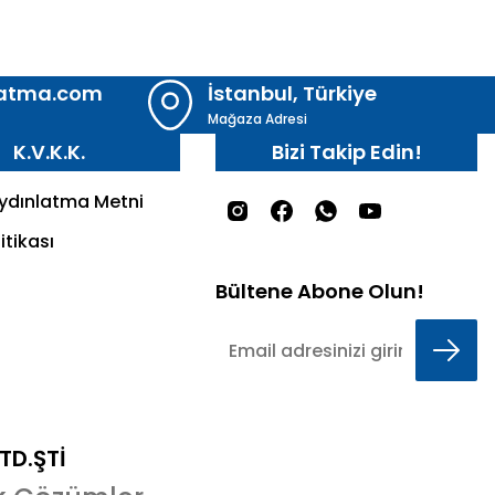
latma.com
İstanbul, Türkiye
Mağaza Adresi
K.V.K.K.
Bizi Takip Edin!
Aydınlatma Metni
itikası
Bültene Abone Olun!
LTD.ŞTİ