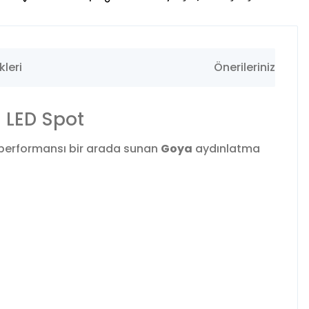
leri
Önerileriniz
 LED Spot
e performansı bir arada sunan
Goya
aydınlatma