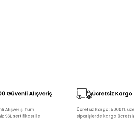
konularda yetersiz gördüğünüz noktaları öneri formunu kullanarak tara
Bu ürüne ilk yorumu siz yapın!
Yorum Yaz
0 Güvenli Alışveriş
Ücretsiz Kargo
Gönder
i Alışveriş: Tüm
Ücretsiz Kargo: 5000TL üze
z SSL sertifikası ile
siparişlerde kargo ücretsiz