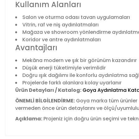
Kullanım Alanları
Salon ve oturma odası tavan uygulamaları
Vitrin, raf ve niş aydınlatmaları
Mağaza ve showroom yönlendirme aydınlatma
Koridor ve antre aydınlatmaları
Avantajları
Mekâna modern ve şık bir görünüm kazandırır
Düşük enerji tüketimiyle verimlidir
Doğru ışık dağılımı ile konforlu aydınlatma sağ
Projelerde farklı alanlara kolay uyarlanır
Ürün Detayları / Katalog:
Goya Aydınlatma Kata
ÖNEMLİ BİLGİLENDİRME:
Goya marka tüm ürünler
vermeden önce ürün detaylarını ve ölçü/uyumluluk b
Açıklama:
Projeniz için doğru ürün seçimi ve tekni