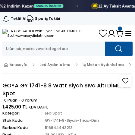
İndirim
Kazan
12 Ay
Taksit Avantajı
🚚
ANINDA İNDIRIM
F
Teklif Al
Sipariş Takibi
Anasayfa
Led Aydınlatma
İç Mekan Aydınlatma
GOYA GY 1741-8 8 Watt Siyah Sıva Altı DİMLİ LED
Spot
0 Puan - 0 Yorum
1.425,00 TL
KDV DAHİL
Kategori
Led Spot
Stok Kodu
GY-1741-8-Siyah-Triac-Dim
Barkod Kodu
516644443213
Fiyat
25,00 USD + KDV