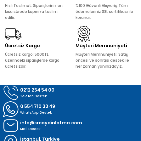
Ürün açıklamasında eksik bilgiler bulunuyor.
Hızlı Teslimat: Siparişleriniz en
%100 Güvenli Alışveriş: Tüm
Ürün bilgilerinde hatalar bulunuyor.
kısa sürede kapınıza teslim
ödemeleriniz SSL sertifikası ile
edilir.
korunur.
Ürün fiyatı diğer sitelerden daha pahalı.
Bu ürüne benzer farklı alternatifler olmalı.
Ücretsiz Kargo
Müşteri Memnuniyeti
Ücretsiz Kargo: 5000TL
Müşteri Memnuniyeti: Satış
üzerindeki siparişlerde kargo
öncesi ve sonrası destek ile
ücretsizdir.
her zaman yanınızdayız.
Gönder
0212 254 54 00
Telefon Destek
0 554 710 33 49
WhatsApp Destek
info@srcaydinlatma.com
Mail Destek
İstanbul, Türkiye