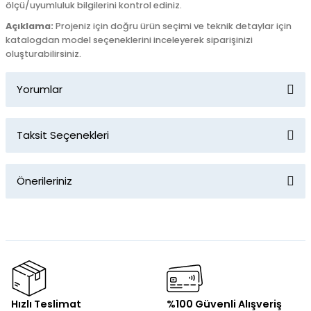
ölçü/uyumluluk bilgilerini kontrol ediniz.
Açıklama:
Projeniz için doğru ürün seçimi ve teknik detaylar için
katalogdan model seçeneklerini inceleyerek siparişinizi
oluşturabilirsiniz.
Yorumlar
Taksit Seçenekleri
Bu ürüne ilk yorumu siz yapın!
Önerileriniz
Yorum Yaz
Bu ürünün fiyat bilgisi, resim, ürün açıklamalarında ve diğer
konularda yetersiz gördüğünüz noktaları öneri formunu
kullanarak tarafımıza iletebilirsiniz.
Görüş ve önerileriniz için teşekkür ederiz.
Ürün resmi kalitesiz, bozuk veya görüntülenemiyor.
Hızlı Teslimat
%100 Güvenli Alışveriş