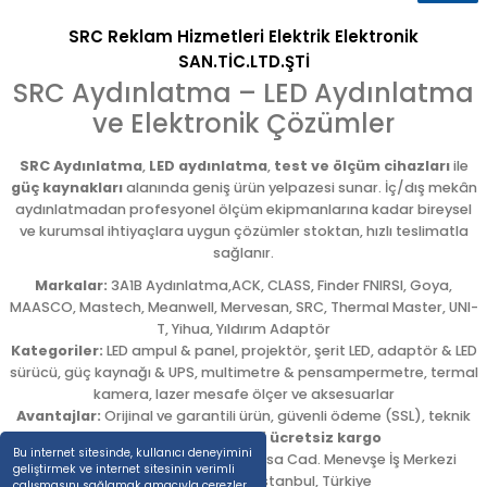
SRC Reklam Hizmetleri Elektrik Elektronik
SAN.TİC.LTD.ŞTİ
SRC Aydınlatma – LED Aydınlatma
ve Elektronik Çözümler
SRC Aydınlatma
,
LED aydınlatma
,
test ve ölçüm cihazları
ile
güç kaynakları
alanında geniş ürün yelpazesi sunar. İç/dış mekân
aydınlatmadan profesyonel ölçüm ekipmanlarına kadar bireysel
ve kurumsal ihtiyaçlara uygun çözümler stoktan, hızlı teslimatla
sağlanır.
Markalar:
3A1B Aydınlatma,ACK, CLASS, Finder FNIRSI, Goya,
MAASCO, Mastech, Meanwell, Mervesan, SRC, Thermal Master, UNI-
T, Yihua, Yıldırım Adaptör
Kategoriler:
LED ampul & panel, projektör, şerit LED, adaptör & LED
sürücü, güç kaynağı & UPS, multimetre & pensampermetre, termal
kamera, lazer mesafe ölçer ve aksesuarlar
Avantajlar:
Orijinal ve garantili ürün, güvenli ödeme (SSL), teknik
destek,
5.000 TL üzeri ücretsiz kargo
Bu internet sitesinde, kullanıcı deneyimini
Adres:
Emekyemez Mah. Okçumusa Cad. Menevşe İş Merkezi
geliştirmek ve internet sitesinin verimli
No:22/58
,
Beyoğlu
/
İstanbul
,
Türkiye
çalışmasını sağlamak amacıyla çerezler