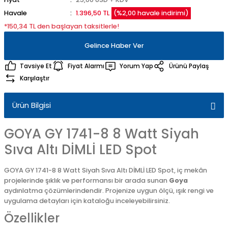
Havale
1.396,50 TL
(%2,00 havale indirimi)
*150,34 TL den başlayan taksitlerle!
Gelince Haber Ver
Tavsiye Et
Fiyat Alarmı
Yorum Yap
Ürünü Paylaş
Karşılaştır
Ürün Bilgisi
GOYA GY 1741-8 8 Watt Siyah
Sıva Altı DİMLİ LED Spot
GOYA GY 1741-8 8 Watt Siyah Sıva Altı DİMLİ LED Spot, iç mekân
projelerinde şıklık ve performansı bir arada sunan
Goya
aydınlatma çözümlerindendir. Projenize uygun ölçü, ışık rengi ve
uygulama detayları için kataloğu inceleyebilirsiniz.
Özellikler