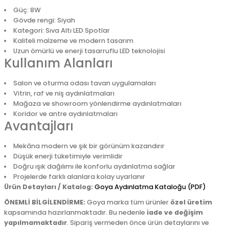
Güç: 8W
Gövde rengi: Siyah
Kategori: Sıva Altı LED Spotlar
Kaliteli malzeme ve modern tasarım
Uzun ömürlü ve enerji tasarruflu LED teknolojisi
Kullanım Alanları
Salon ve oturma odası tavan uygulamaları
Vitrin, raf ve niş aydınlatmaları
Mağaza ve showroom yönlendirme aydınlatmaları
Koridor ve antre aydınlatmaları
Avantajları
Mekâna modern ve şık bir görünüm kazandırır
Düşük enerji tüketimiyle verimlidir
Doğru ışık dağılımı ile konforlu aydınlatma sağlar
Projelerde farklı alanlara kolay uyarlanır
Ürün Detayları / Katalog:
Goya Aydınlatma Kataloğu (PDF)
ÖNEMLİ BİLGİLENDİRME:
Goya marka tüm ürünler
özel üretim
kapsamında hazırlanmaktadır. Bu nedenle
iade ve değişim
yapılmamaktadır
. Sipariş vermeden önce ürün detaylarını ve