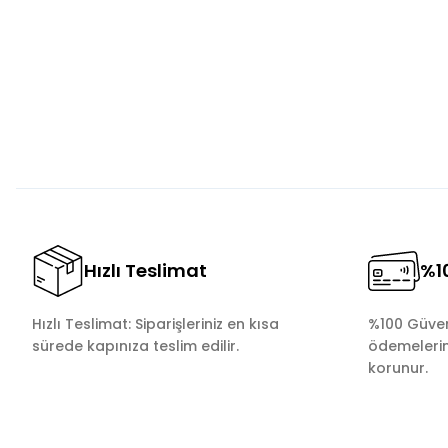
Ürün resmi kalitesiz, bozuk veya görüntülenemiyor.
Ürün açıklamasında eksik bilgiler bulunuyor.
Ürün bilgilerinde hatalar bulunuyor.
Ürün fiyatı diğer sitelerden daha pahalı.
Bu ürüne benzer farklı alternatifler olmalı.
Hızlı Teslimat
%10
Hızlı Teslimat: Siparişleriniz en kısa
%100 Güvenl
sürede kapınıza teslim edilir.
ödemelerini
korunur.