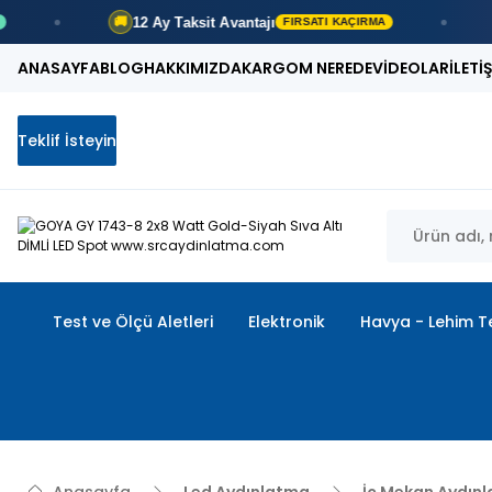
12 Ay
Taksit Avantajı
500
🚚
🚚
FIRSATI KAÇIRMA
ANASAYFA
BLOG
HAKKIMIZDA
KARGOM NEREDE
VİDEOLAR
İLETİ
Teklif İsteyin
Test ve Ölçü Aletleri
Elektronik
Havya - Lehim Te