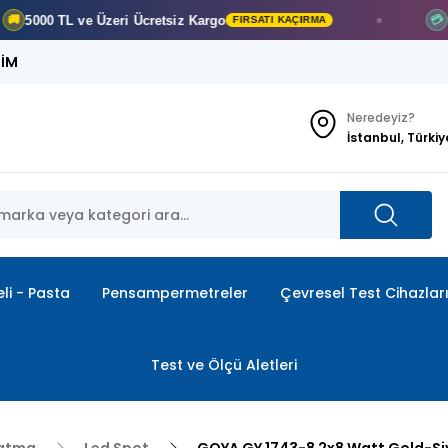
0 TL ve Üzeri
Ücretsiz Kargo
Havale 
💳
FIRSATI KAÇIRMA
ŞİM
Neredeyiz?
İstanbul, Türkiy
li - Pasta
Pensampermetreler
Çevresel Test Cihazlar
Test ve Ölçü Aletleri