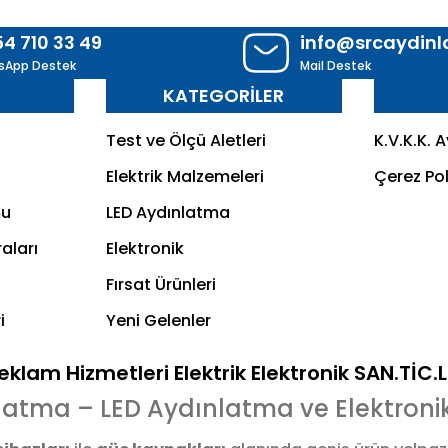
54 710 33 49
info@srcaydin
sApp Destek
Mail Destek
R
KATEGORİLER
Test ve Ölçü Aletleri
K.V.K.K. 
Elektrik Malzemeleri
Çerez Pol
mu
LED Aydınlatma
aları
Elektronik
Fırsat Ürünleri
i
Yeni Gelenler
klam Hizmetleri Elektrik Elektronik SAN.TİC.
latma – LED Aydınlatma ve Elektroni