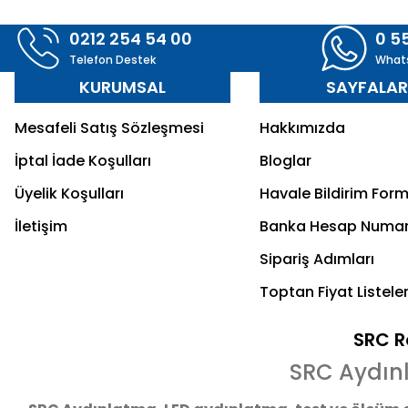
0212 254 54 00
0 5
Telefon Destek
What
KURUMSAL
SAYFALA
Mesafeli Satış Sözleşmesi
Hakkımızda
İptal İade Koşulları
Bloglar
Üyelik Koşulları
Havale Bildirim For
İletişim
Banka Hesap Numar
Sipariş Adımları
Toptan Fiyat Listeler
SRC Re
SRC Aydın