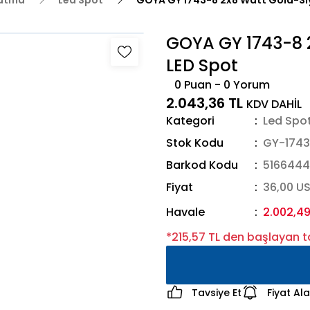
latma
Led Spot
GOYA GY 1743-8 2x8 Watt Gold-Siya
GOYA GY 1743-8 2
LED Spot
0 Puan - 0 Yorum
2.043,36 TL
KDV DAHİL
Kategori
Led Spo
Stok Kodu
GY-1743
Barkod Kodu
5166444
Fiyat
36,00 U
Havale
2.002,49
*215,57 TL den başlayan ta
Tavsiye Et
Fiyat Al