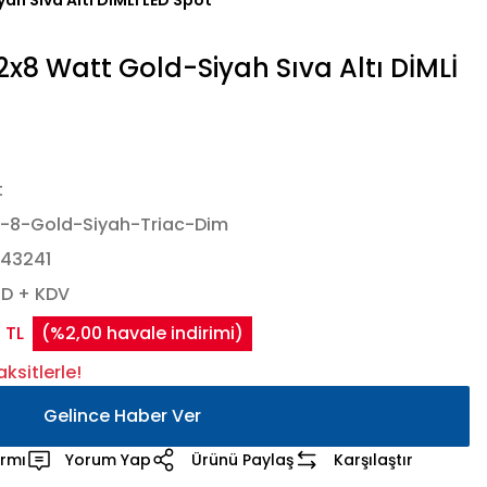
h Sıva Altı DİMLİ LED Spot
x8 Watt Gold-Siyah Sıva Altı DİMLİ
t
-8-Gold-Siyah-Triac-Dim
43241
SD + KDV
 TL
(%2,00 havale indirimi)
ksitlerle!
Gelince Haber Ver
armı
Yorum Yap
Ürünü Paylaş
Karşılaştır