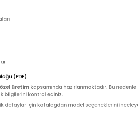
ları
lar
loğu (PDF)
özel üretim
kapsamında hazırlanmaktadır. Bu nedenle
ilgilerini kontrol ediniz.
k detaylar için katalogdan model seçeneklerini inceleyere
konularda yetersiz gördüğünüz noktaları öneri formunu kullanarak tara
Bu ürüne ilk yorumu siz yapın!