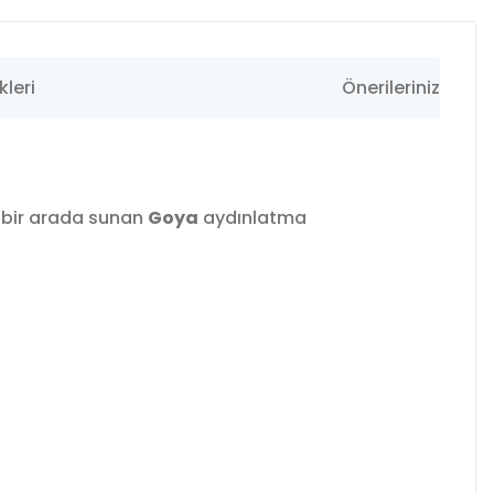
leri
Önerileriniz
ı bir arada sunan
Goya
aydınlatma