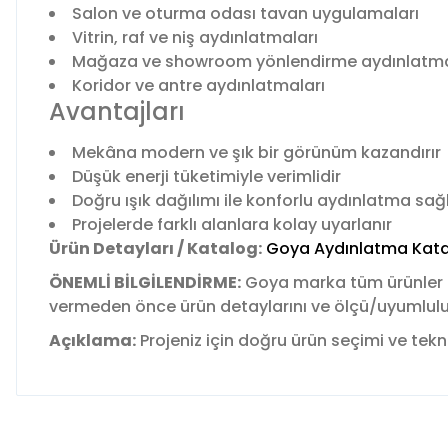
Salon ve oturma odası tavan uygulamaları
Vitrin, raf ve niş aydınlatmaları
Mağaza ve showroom yönlendirme aydınlatma
Koridor ve antre aydınlatmaları
Avantajları
Mekâna modern ve şık bir görünüm kazandırır
Düşük enerji tüketimiyle verimlidir
Doğru ışık dağılımı ile konforlu aydınlatma sağ
Projelerde farklı alanlara kolay uyarlanır
Ürün Detayları / Katalog:
Goya Aydınlatma Kata
ÖNEMLİ BİLGİLENDİRME:
Goya marka tüm ürünler
vermeden önce ürün detaylarını ve ölçü/uyumluluk b
Açıklama:
Projeniz için doğru ürün seçimi ve tekni
Bu ürünün fiyat bilgisi, resim, ürün açıklamalarında ve diğer 
Görüş ve önerileriniz için teşekkür ederiz.