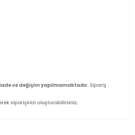
iade ve değişim yapılmamaktadır
. Sipariş
k siparişinizi oluşturabilirsiniz.
fımıza iletebilirsiniz.