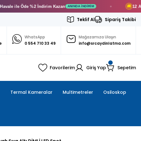
ile Öde
%2 İndirim
Kazan
12 Ay
Taksit
🚚
ANINDA İNDIRIM
Teklif Al
Sipariş Takibi
WhatsApp
Mağazamıza Ulaşın
e
0 554 710 33 49
info@srcaydinlatma.com
Favorilerim
Giriş Yap
Sepetim
ı
Termal Kameralar
Multimetreler
Osiloskop