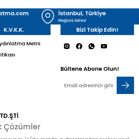
latma.com
İstanbul, Türkiye
Mağaza Adresi
K.V.K.K.
Bizi Takip Edin!
Aydınlatma Metni
itikası
Bültene Abone Olun!
LTD.ŞTİ
k Çözümler