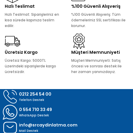
Ürün resmi kalitesiz, bozuk veya görüntülenemiyor.
Hızlı Teslimat
%100 Güvenli Alışveriş
Ürün açıklamasında eksik bilgiler bulunuyor.
Hızlı Teslimat: Siparişleriniz en
%100 Güvenli Alışveriş: Tüm
Ürün bilgilerinde hatalar bulunuyor.
kısa sürede kapınıza teslim
ödemeleriniz SSL sertifikası ile
edilir.
korunur.
Ürün fiyatı diğer sitelerden daha pahalı.
Bu ürüne benzer farklı alternatifler olmalı.
Ücretsiz Kargo
Müşteri Memnuniyeti
Ücretsiz Kargo: 5000TL
Müşteri Memnuniyeti: Satış
üzerindeki siparişlerde kargo
öncesi ve sonrası destek ile
ücretsizdir.
her zaman yanınızdayız.
Gönder
0212 254 54 00
Telefon Destek
0 554 710 33 49
WhatsApp Destek
info@srcaydinlatma.com
Mail Destek