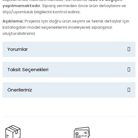
yapılmamaktadır
. Sipariş vermeden önce ürün detaylarını ve
ölçü/uyumluluk bilgilerini kontrol ediniz.
Açıklama:
Projeniz için doğru ürün seçimi ve teknik detaylar için
katalogdan model seçeneklerini inceleyerek siparişinizi
oluşturabilirsiniz.
Yorumlar
Taksit Seçenekleri
Bu ürüne ilk yorumu siz yapın!
Önerileriniz
Yorum Yaz
Bu ürünün fiyat bilgisi, resim, ürün açıklamalarında ve diğer
konularda yetersiz gördüğünüz noktaları öneri formunu
kullanarak tarafımıza iletebilirsiniz.
Görüş ve önerileriniz için teşekkür ederiz.