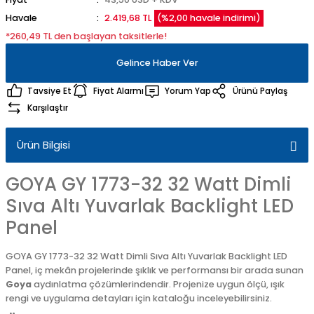
Havale
2.419,68 TL
(%2,00 havale indirimi)
*260,49 TL den başlayan taksitlerle!
Gelince Haber Ver
Tavsiye Et
Fiyat Alarmı
Yorum Yap
Ürünü Paylaş
Karşılaştır
Ürün Bilgisi
GOYA GY 1773-32 32 Watt Dimli
Sıva Altı Yuvarlak Backlight LED
Panel
GOYA GY 1773-32 32 Watt Dimli Sıva Altı Yuvarlak Backlight LED
Panel, iç mekân projelerinde şıklık ve performansı bir arada sunan
Goya
aydınlatma çözümlerindendir. Projenize uygun ölçü, ışık
rengi ve uygulama detayları için kataloğu inceleyebilirsiniz.