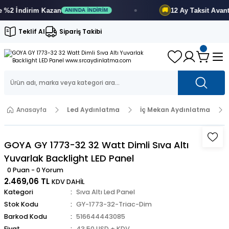
2 İndirim
Kazan
12 Ay
Taksit Avantajı
🚚
ANINDA İNDIRIM
Teklif Al
Sipariş Takibi
Anasayfa
Led Aydınlatma
İç Mekan Aydınlatma
GOYA GY 1773-32 32 Watt Dimli Sıva Altı
Yuvarlak Backlight LED Panel
0 Puan - 0 Yorum
2.469,06 TL
KDV DAHİL
Kategori
Sıva Altı Led Panel
Stok Kodu
GY-1773-32-Triac-Dim
Barkod Kodu
516644443085
Fiyat
43,50 USD + KDV