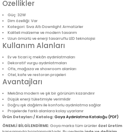
Özellikler
Güç: 32W
Dim özelliği: Var
Kategori: Sıva Altı Downlight Armatürler
Kaliteli malzeme ve modern tasarım
Uzun ömürlü ve enerji tasarruflu LED teknolojisi
Kullanım Alanları
Ev ve ticari iç mekân aydınlatmaları
Dekoratif vurgu aydınlatmaları
Ofis, mağaza ve showroom alanları
Otel, kafe ve restoran projeleri
Avantajları
Mekâna modern ve şık bir görünüm kazandırır
Düşük enerji tüketimiyle verimlidir
Doğru ışık dağılımı ile konforlu aydınlatma sağlar
Projelerde farklı alanlara kolay uyarlanır
Ürün Detayları / Katalog:
Goya Aydınlatma Kataloğu (PDF)
ÖNEMLİ BİLGİLENDİRME:
Goya marka tüm ürünler
özel üretim
kapsamında hazırlanmaktadır. Bu nedenle
iade ve değişim