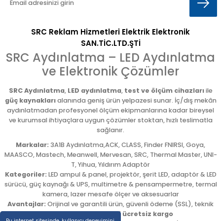
SRC Reklam Hizmetleri Elektrik Elektronik
SAN.TİC.LTD.ŞTİ
SRC Aydınlatma – LED Aydınlatma
ve Elektronik Çözümler
SRC Aydınlatma
,
LED aydınlatma
,
test ve ölçüm cihazları
ile
güç kaynakları
alanında geniş ürün yelpazesi sunar. İç/dış mekân
aydınlatmadan profesyonel ölçüm ekipmanlarına kadar bireysel
ve kurumsal ihtiyaçlara uygun çözümler stoktan, hızlı teslimatla
sağlanır.
Markalar:
3A1B Aydınlatma,ACK, CLASS, Finder FNIRSI, Goya,
MAASCO, Mastech, Meanwell, Mervesan, SRC, Thermal Master, UNI-
T, Yihua, Yıldırım Adaptör
Kategoriler:
LED ampul & panel, projektör, şerit LED, adaptör & LED
sürücü, güç kaynağı & UPS, multimetre & pensampermetre, termal
kamera, lazer mesafe ölçer ve aksesuarlar
Avantajlar:
Orijinal ve garantili ürün, güvenli ödeme (SSL), teknik
destek,
5.000 TL üzeri ücretsiz kargo
Bu internet sitesinde, kullanıcı deneyimini