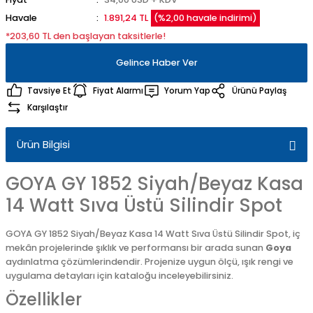
Havale
1.891,24 TL
(%2,00 havale indirimi)
*203,60 TL den başlayan taksitlerle!
Gelince Haber Ver
Tavsiye Et
Fiyat Alarmı
Yorum Yap
Ürünü Paylaş
Karşılaştır
Ürün Bilgisi
GOYA GY 1852 Siyah/Beyaz Kasa
14 Watt Sıva Üstü Silindir Spot
GOYA GY 1852 Siyah/Beyaz Kasa 14 Watt Sıva Üstü Silindir Spot, iç
mekân projelerinde şıklık ve performansı bir arada sunan
Goya
aydınlatma çözümlerindendir. Projenize uygun ölçü, ışık rengi ve
uygulama detayları için kataloğu inceleyebilirsiniz.
Özellikler