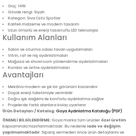
Güç: 14W
Gövde rengi: Siyah
Kategori: Sıva Üstü Spotlar
Kaliteli malzeme ve modern tasarım
Uzun ömürlü ve enerji tasarruflu LED teknolojisi
Kullanım Alanları
Salon ve oturma odası tavan uygulamaları
Vitrin, raf ve niş aydınlatmaları
Mağaza ve showroom yönlendirme aydınlatmaları
Koridor ve antre aydınlatmaları
Avantajları
Mekâna modern ve şık bir görünüm kazandırır
Düşük enerji tüketimiyle verimlidir
Doğru ışık dağılımı ile konforlu aydınlatma sağlar
Projelerde farklı alanlara kolay uyarlanır
Ürün Detayları / Katalog:
Goya Aydınlatma Kataloğu (PDF)
ÖNEMLİ BİLGİLENDİRME:
Goya marka tüm ürünler
özel üretim
kapsamında hazırlanmaktadır. Bu nedenle
iade ve değişim
yapılmamaktadır
. Sipariş vermeden önce ürün detaylarını ve