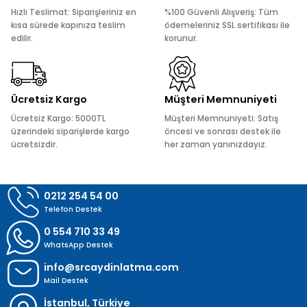
Ürün açıklamasında eksik bilgiler bulunuyor.
Hızlı Teslimat: Siparişleriniz en
%100 Güvenli Alışveriş: Tüm
Ürün bilgilerinde hatalar bulunuyor.
kısa sürede kapınıza teslim
ödemeleriniz SSL sertifikası ile
edilir.
korunur.
Ürün fiyatı diğer sitelerden daha pahalı.
Bu ürüne benzer farklı alternatifler olmalı.
Ücretsiz Kargo
Müşteri Memnuniyeti
Ücretsiz Kargo: 5000TL
Müşteri Memnuniyeti: Satış
üzerindeki siparişlerde kargo
öncesi ve sonrası destek ile
ücretsizdir.
her zaman yanınızdayız.
Gönder
0212 254 54 00
Telefon Destek
0 554 710 33 49
WhatsApp Destek
info@srcaydinlatma.com
Mail Destek
İstanbul, Türkiye