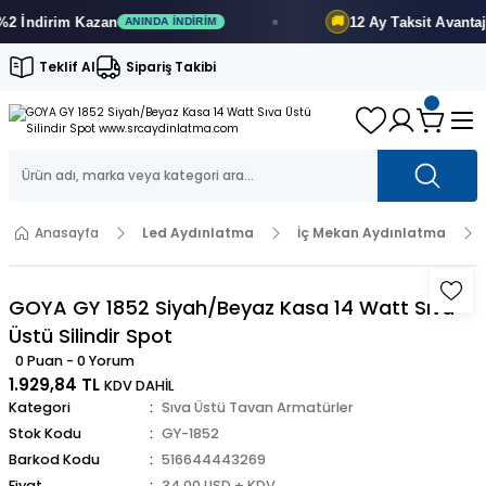
İndirim
Kazan
12 Ay
Taksit Avantajı
🚚
ANINDA İNDIRIM
F
Teklif Al
Sipariş Takibi
Anasayfa
Led Aydınlatma
İç Mekan Aydınlatma
GOYA GY 1852 Siyah/Beyaz Kasa 14 Watt Sıva
Üstü Silindir Spot
0 Puan - 0 Yorum
1.929,84 TL
KDV DAHİL
Kategori
Sıva Üstü Tavan Armatürler
Stok Kodu
GY-1852
Barkod Kodu
516644443269
Fiyat
34,00 USD + KDV