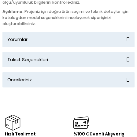
ölçü/uyumluluk bilgilerini kontrol ediniz.
Açıklama:
Projeniz için doğru ürün seçimi ve teknik detaylar için
katalogdan model seçeneklerini inceleyerek siparişinizi
oluşturabilirsiniz.
Yorumlar
Taksit Seçenekleri
Bu ürüne ilk yorumu siz yapın!
Önerileriniz
Yorum Yaz
Bu ürünün fiyat bilgisi, resim, ürün açıklamalarında ve diğer
konularda yetersiz gördüğünüz noktaları öneri formunu
kullanarak tarafımıza iletebilirsiniz.
Görüş ve önerileriniz için teşekkür ederiz.
Ürün resmi kalitesiz, bozuk veya görüntülenemiyor.
Hızlı Teslimat
%100 Güvenli Alışveriş