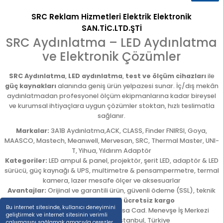
SRC Reklam Hizmetleri Elektrik Elektronik
SAN.TİC.LTD.ŞTİ
SRC Aydınlatma – LED Aydınlatma
ve Elektronik Çözümler
SRC Aydınlatma
,
LED aydınlatma
,
test ve ölçüm cihazları
ile
güç kaynakları
alanında geniş ürün yelpazesi sunar. İç/dış mekân
aydınlatmadan profesyonel ölçüm ekipmanlarına kadar bireysel
ve kurumsal ihtiyaçlara uygun çözümler stoktan, hızlı teslimatla
sağlanır.
Markalar:
3A1B Aydınlatma,ACK, CLASS, Finder FNIRSI, Goya,
MAASCO, Mastech, Meanwell, Mervesan, SRC, Thermal Master, UNI-
T, Yihua, Yıldırım Adaptör
Kategoriler:
LED ampul & panel, projektör, şerit LED, adaptör & LED
sürücü, güç kaynağı & UPS, multimetre & pensampermetre, termal
kamera, lazer mesafe ölçer ve aksesuarlar
Avantajlar:
Orijinal ve garantili ürün, güvenli ödeme (SSL), teknik
destek,
5.000 TL üzeri ücretsiz kargo
Bu internet sitesinde, kullanıcı deneyimini
Adres:
Emekyemez Mah. Okçumusa Cad. Menevşe İş Merkezi
geliştirmek ve internet sitesinin verimli
No:22/58
,
Beyoğlu
/
İstanbul
,
Türkiye
çalışmasını sağlamak amacıyla çerezler