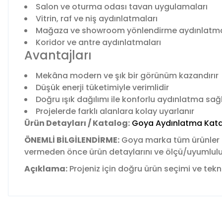
Salon ve oturma odası tavan uygulamaları
Vitrin, raf ve niş aydınlatmaları
Mağaza ve showroom yönlendirme aydınlatma
Koridor ve antre aydınlatmaları
Avantajları
Mekâna modern ve şık bir görünüm kazandırır
Düşük enerji tüketimiyle verimlidir
Doğru ışık dağılımı ile konforlu aydınlatma sağ
Projelerde farklı alanlara kolay uyarlanır
Ürün Detayları / Katalog:
Goya Aydınlatma Kata
ÖNEMLİ BİLGİLENDİRME:
Goya marka tüm ürünler
vermeden önce ürün detaylarını ve ölçü/uyumluluk b
Açıklama:
Projeniz için doğru ürün seçimi ve tekni
Bu ürünün fiyat bilgisi, resim, ürün açıklamalarında ve diğer 
Görüş ve önerileriniz için teşekkür ederiz.