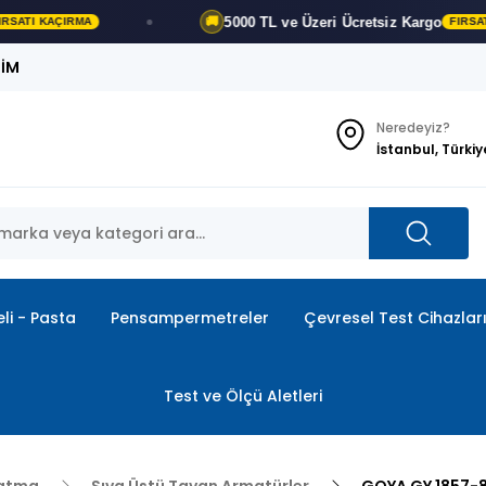
5000 TL ve Üzeri
Ücretsiz Kargo
🚚
KAÇIRMA
FIRSATI KAÇI
ŞİM
Neredeyiz?
İstanbul, Türkiy
li - Pasta
Pensampermetreler
Çevresel Test Cihazlar
Test ve Ölçü Aletleri