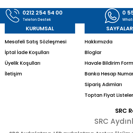
0212 254 54 00
0 5
Telefon Destek
What
KURUMSAL
SAYFALA
Mesafeli Satış Sözleşmesi
Hakkımızda
İptal İade Koşulları
Bloglar
Üyelik Koşulları
Havale Bildirim For
İletişim
Banka Hesap Numar
Sipariş Adımları
Toptan Fiyat Listeler
SRC Re
SRC Aydın