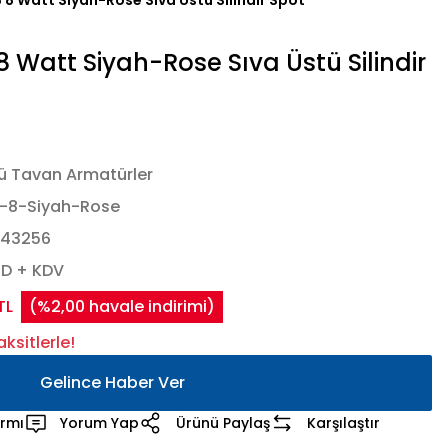
8 Watt Siyah-Rose Sıva Üstü Silindir Spot
 Watt Siyah-Rose Sıva Üstü Silindir
ü Tavan Armatürler
-8-Siyah-Rose
443256
SD + KDV
TL
(%2,00 havale indirimi)
ksitlerle!
Gelince Haber Ver
armı
Yorum Yap
Ürünü Paylaş
Karşılaştır