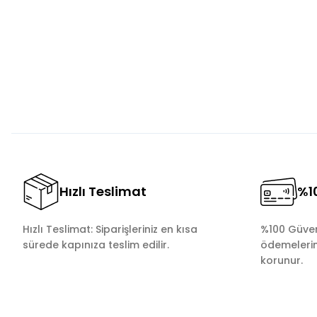
Ürün resmi kalitesiz, bozuk veya görüntülenemiyor.
Ürün açıklamasında eksik bilgiler bulunuyor.
Ürün bilgilerinde hatalar bulunuyor.
Ürün fiyatı diğer sitelerden daha pahalı.
Bu ürüne benzer farklı alternatifler olmalı.
Hızlı Teslimat
%10
Hızlı Teslimat: Siparişleriniz en kısa
%100 Güvenl
sürede kapınıza teslim edilir.
ödemelerini
korunur.