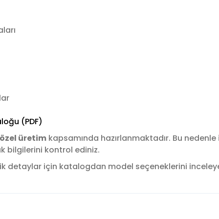
ları
lar
loğu (PDF)
özel üretim
kapsamında hazırlanmaktadır. Bu nedenle
ilgilerini kontrol ediniz.
k detaylar için katalogdan model seçeneklerini inceleyere
konularda yetersiz gördüğünüz noktaları öneri formunu kullanarak tara
Bu ürüne ilk yorumu siz yapın!