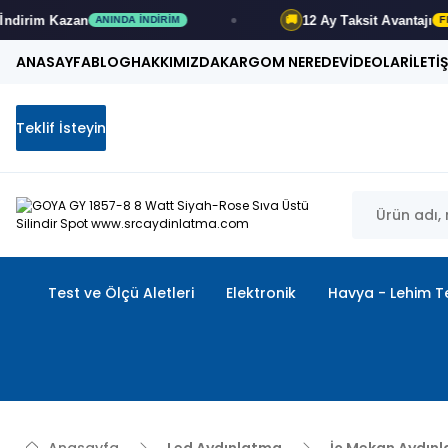
Kazan
12 Ay
Taksit Avantajı
🚚
ANINDA İNDIRIM
FIRSATI 
ANASAYFA
BLOG
HAKKIMIZDA
KARGOM NEREDE
VİDEOLAR
İLETİ
Teklif İsteyin
Test ve Ölçü Aletleri
Elektronik
Havya - Lehim Te