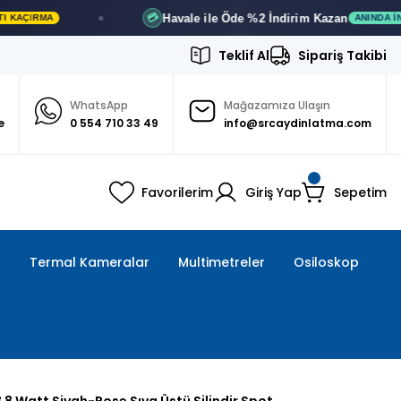
Havale ile Öde
%2 İndirim
Kazan
💳
RMA
ANINDA İNDIRIM
Teklif Al
Sipariş Takibi
WhatsApp
Mağazamıza Ulaşın
e
0 554 710 33 49
info@srcaydinlatma.com
Favorilerim
Giriş Yap
Sepetim
ı
Termal Kameralar
Multimetreler
Osiloskop