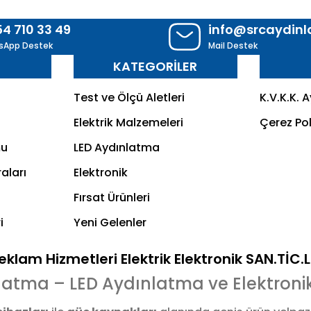
54 710 33 49
info@srcaydin
sApp Destek
Mail Destek
R
KATEGORİLER
Test ve Ölçü Aletleri
K.V.K.K. 
Elektrik Malzemeleri
Çerez Pol
mu
LED Aydınlatma
aları
Elektronik
Fırsat Ürünleri
i
Yeni Gelenler
klam Hizmetleri Elektrik Elektronik SAN.TİC.
latma – LED Aydınlatma ve Elektroni