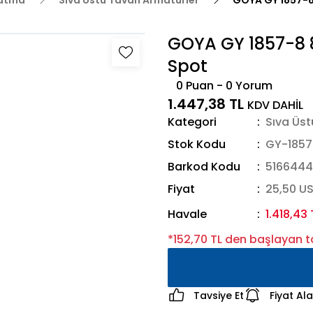
latma
Sıva Üstü Tavan Armatürler
GOYA GY 1857-8 
GOYA GY 1857-8 8
Spot
0 Puan - 0 Yorum
1.447,38 TL
KDV DAHİL
Kategori
Sıva Üst
Stok Kodu
GY-1857
Barkod Kodu
516644
Fiyat
25,50 U
Havale
1.418,43 
*152,70 TL den başlayan ta
Tavsiye Et
Fiyat Al