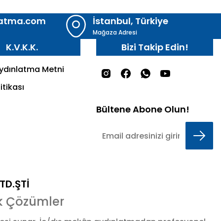
latma.com
İstanbul, Türkiye
Mağaza Adresi
K.V.K.K.
Bizi Takip Edin!
Aydınlatma Metni
itikası
Bültene Abone Olun!
LTD.ŞTİ
k Çözümler