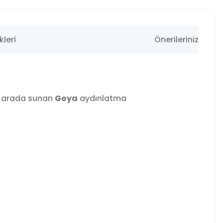
leri
Önerileriniz
ir arada sunan
Goya
aydınlatma