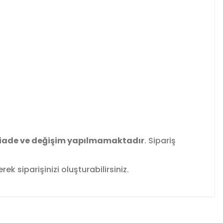
iade ve değişim yapılmamaktadır
. Sipariş
k siparişinizi oluşturabilirsiniz.
fımıza iletebilirsiniz.