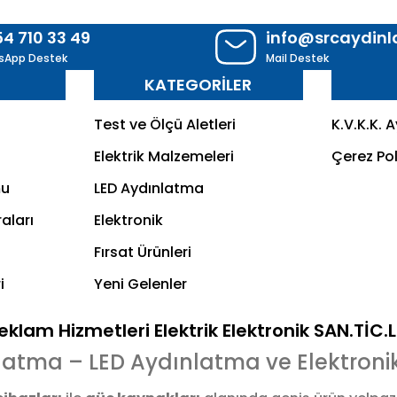
54 710 33 49
info@srcaydin
sApp Destek
Mail Destek
R
KATEGORİLER
Test ve Ölçü Aletleri
K.V.K.K. 
Elektrik Malzemeleri
Çerez Pol
mu
LED Aydınlatma
aları
Elektronik
Fırsat Ürünleri
i
Yeni Gelenler
klam Hizmetleri Elektrik Elektronik SAN.TİC.
latma – LED Aydınlatma ve Elektroni