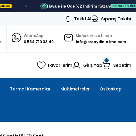
Havale ile Öde
%2 İndirim
Kazan
💳

ANINDA İNDIRIM
Teklif Al
Sipariş Takibi
WhatsApp
Mağazamıza Ulaşın
e
0 554 710 33 49
info@srcaydinlatma.com
Favorilerim
Giriş Yap
Sepetim
ı
Termal Kameralar
Multimetreler
Osiloskop