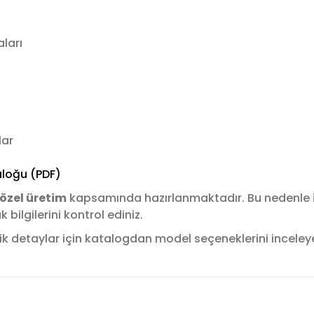
ları
lar
loğu (PDF)
özel üretim
kapsamında hazırlanmaktadır. Bu nedenle
ilgilerini kontrol ediniz.
k detaylar için katalogdan model seçeneklerini inceleyere
konularda yetersiz gördüğünüz noktaları öneri formunu kullanarak tara
Bu ürüne ilk yorumu siz yapın!