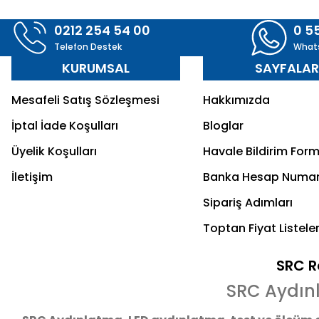
0212 254 54 00
0 5
Telefon Destek
What
KURUMSAL
SAYFALA
Mesafeli Satış Sözleşmesi
Hakkımızda
İptal İade Koşulları
Bloglar
Üyelik Koşulları
Havale Bildirim For
İletişim
Banka Hesap Numar
Sipariş Adımları
Toptan Fiyat Listeler
SRC Re
SRC Aydın