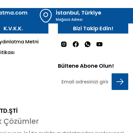
latma.com
İstanbul, Türkiye
Mağaza Adresi
K.V.K.K.
Bizi Takip Edin!
Aydınlatma Metni
itikası
Bültene Abone Olun!
LTD.ŞTİ
k Çözümler