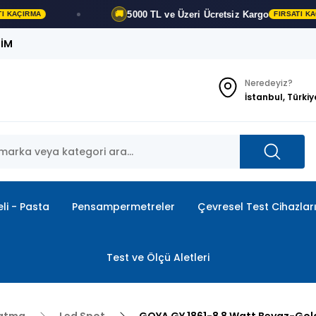
5000 TL ve Üzeri
Ücretsiz Kargo
🚚
FIRSATI KAÇIRMA
ŞİM
Neredeyiz?
İstanbul, Türkiy
li - Pasta
Pensampermetreler
Çevresel Test Cihazlar
Test ve Ölçü Aletleri