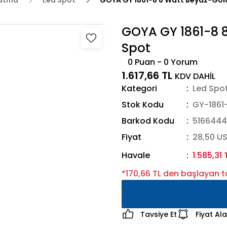
latma
Led Spot
GOYA GY 1861-8 8 Watt Beyaz-Gold
GOYA GY 1861-8 8
Spot
0 Puan - 0 Yorum
1.617,66 TL
KDV DAHİL
Kategori
Led Spo
Stok Kodu
GY-1861
Barkod Kodu
516644
Fiyat
28,50 U
Havale
1.585,31 
*170,66 TL den başlayan ta
Tavsiye Et
Fiyat Al