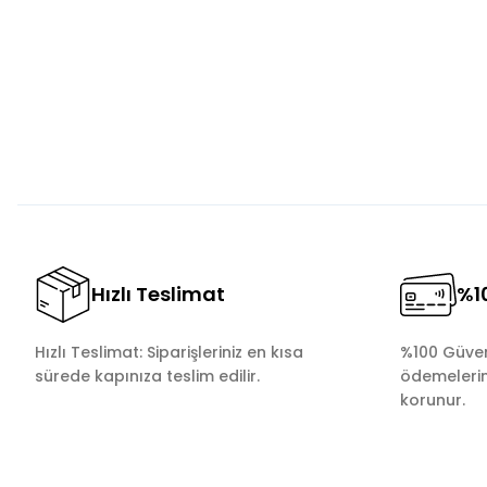
Ürün resmi kalitesiz, bozuk veya görüntülenemiyor.
Ürün açıklamasında eksik bilgiler bulunuyor.
Ürün bilgilerinde hatalar bulunuyor.
Ürün fiyatı diğer sitelerden daha pahalı.
Bu ürüne benzer farklı alternatifler olmalı.
Hızlı Teslimat
%10
Hızlı Teslimat: Siparişleriniz en kısa
%100 Güvenl
sürede kapınıza teslim edilir.
ödemelerini
korunur.