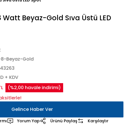
 Sıva Üstü LED Spot
 Watt Beyaz-Gold Sıva Üstü LED
t
-8-Beyaz-Gold
443263
SD + KDV
TL
(%2,00 havale indirimi)
ksitlerle!
Gelince Haber Ver
armı
Yorum Yap
Ürünü Paylaş
Karşılaştır