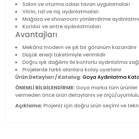
Salon ve oturma odası tavan uygulamaları
Vitrin, raf ve niş aydınlatmaları
Mağaza ve showroom yönlendirme aydınlatma
Koridor ve antre aydınlatmaları
Avantajları
Mekâna modern ve şık bir görünüm kazandırır
Düşük enerji tüketimiyle verimlidir
Doğru ışık dağılımı ile konforlu aydınlatma sağ
Projelerde farklı alanlara kolay uyarlanır
Ürün Detayları / Katalog:
Goya Aydınlatma Kata
ÖNEMLİ BİLGİLENDİRME:
Goya marka tüm ürünler
vermeden önce ürün detaylarını ve ölçü/uyumluluk b
Açıklama:
Projeniz için doğru ürün seçimi ve tekni
Bu ürünün fiyat bilgisi, resim, ürün açıklamalarında ve diğer 
Görüş ve önerileriniz için teşekkür ederiz.