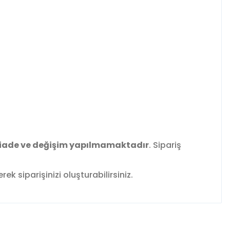
iade ve değişim yapılmamaktadır
. Sipariş
k siparişinizi oluşturabilirsiniz.
fımıza iletebilirsiniz.