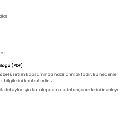
ları
lar
loğu (PDF)
özel üretim
kapsamında hazırlanmaktadır. Bu nedenle
ilgilerini kontrol ediniz.
k detaylar için katalogdan model seçeneklerini inceleyere
konularda yetersiz gördüğünüz noktaları öneri formunu kullanarak tara
Bu ürüne ilk yorumu siz yapın!