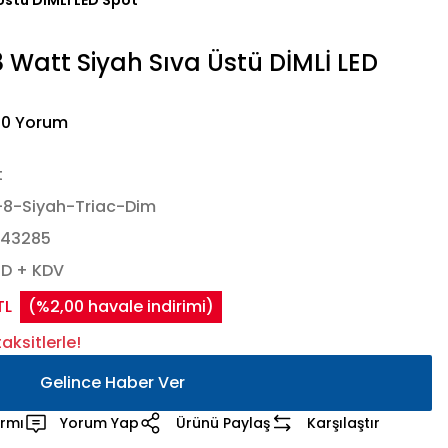
Üstü DİMLİ LED Spot
 Watt Siyah Sıva Üstü DİMLİ LED
 0 Yorum
t
-8-Siyah-Triac-Dim
443285
SD + KDV
TL
(%2,00 havale indirimi)
aksitlerle!
Gelince Haber Ver
armı
Yorum Yap
Ürünü Paylaş
Karşılaştır