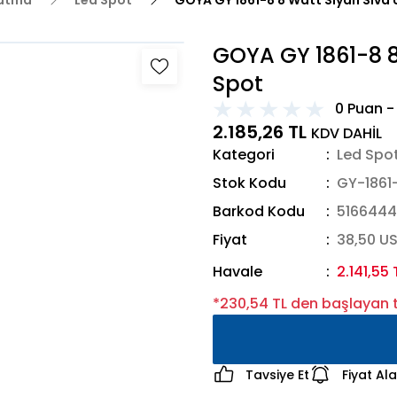
latma
Led Spot
GOYA GY 1861-8 8 Watt Siyah Sıva 
GOYA GY 1861-8 8
Spot
0 Puan -
2.185,26 TL
KDV DAHİL
Kategori
Led Spo
Stok Kodu
GY-1861
Barkod Kodu
516644
Fiyat
38,50 U
Havale
2.141,55 
*230,54 TL den başlayan t
Tavsiye Et
Fiyat Al