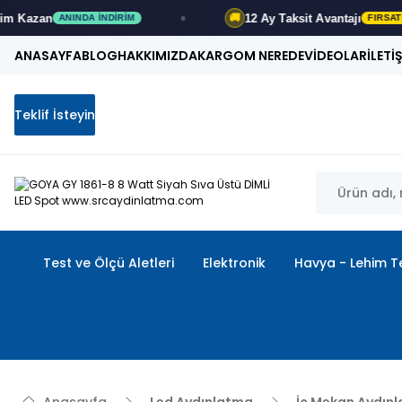
an
12 Ay
Taksit Avantajı
🚚
ANINDA İNDIRIM
FIRSATI KAÇIR
ANASAYFA
BLOG
HAKKIMIZDA
KARGOM NEREDE
VİDEOLAR
İLETİ
Teklif İsteyin
Test ve Ölçü Aletleri
Elektronik
Havya - Lehim Te