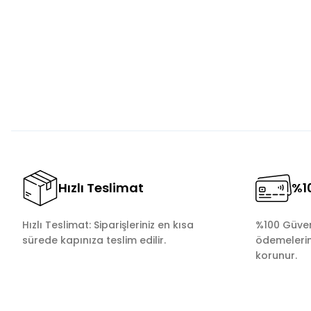
Ürün resmi kalitesiz, bozuk veya görüntülenemiyor.
Ürün açıklamasında eksik bilgiler bulunuyor.
Ürün bilgilerinde hatalar bulunuyor.
Ürün fiyatı diğer sitelerden daha pahalı.
Bu ürüne benzer farklı alternatifler olmalı.
Hızlı Teslimat
%10
Hızlı Teslimat: Siparişleriniz en kısa
%100 Güvenl
sürede kapınıza teslim edilir.
ödemelerini
korunur.