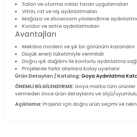
Salon ve oturma odası tavan uygulamaları
Vitrin, raf ve niş aydınlatmaları
Mağaza ve showroom yönlendirme aydınlatma
Koridor ve antre aydınlatmaları
Avantajları
Mekâna modern ve şık bir görünüm kazandırır
Düşük enerji tüketimiyle verimlidir
Doğru ışık dağılımı ile konforlu aydınlatma sağ
Projelerde farklı alanlara kolay uyarlanır
Ürün Detayları / Katalog:
Goya Aydınlatma Kata
ÖNEMLİ BİLGİLENDİRME:
Goya marka tüm ürünler
vermeden önce ürün detaylarını ve ölçü/uyumluluk b
Açıklama:
Projeniz için doğru ürün seçimi ve tekni
Bu ürünün fiyat bilgisi, resim, ürün açıklamalarında ve diğer 
Görüş ve önerileriniz için teşekkür ederiz.