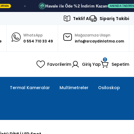
Havale ile Öde
%2 İndirim
Kazan
💳
ANINDA İNDIRIM
Teklif Al
Sipariş Takibi
WhatsApp
Mağazamıza Ulaşın
e
0 554 710 33 49
info@srcaydinlatma.com
0
Favorilerim
Giriş Yap
Sepetim
ı
Termal Kameralar
Multimetreler
Osiloskop