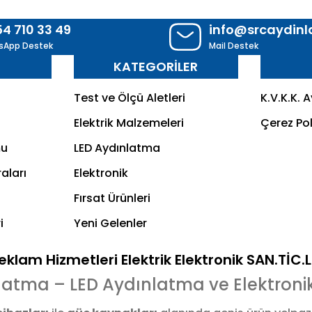
54 710 33 49
info@srcaydin
sApp Destek
Mail Destek
R
KATEGORİLER
Test ve Ölçü Aletleri
K.V.K.K. 
Elektrik Malzemeleri
Çerez Pol
mu
LED Aydınlatma
aları
Elektronik
Fırsat Ürünleri
i
Yeni Gelenler
klam Hizmetleri Elektrik Elektronik SAN.TİC.
latma – LED Aydınlatma ve Elektroni