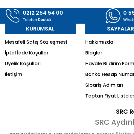
0212 254 54 00
0 5
Telefon Destek
What
KURUMSAL
SAYFALA
Mesafeli Satış Sözleşmesi
Hakkımızda
İptal İade Koşulları
Bloglar
Üyelik Koşulları
Havale Bildirim For
İletişim
Banka Hesap Numar
Sipariş Adımları
Toptan Fiyat Listeler
SRC Re
SRC Aydın