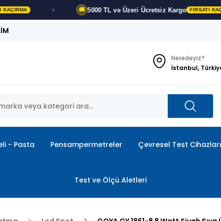
5000 TL ve Üzeri
Ücretsiz Kargo
🚚
MA
FIRSATI KAÇIRMA
ŞİM
Neredeyiz?
İstanbul, Türkiy
li - Pasta
Pensampermetreler
Çevresel Test Cihazlar
Test ve Ölçü Aletleri