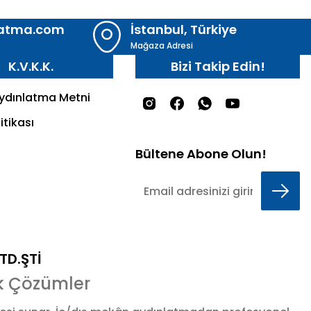
latma.com
İstanbul, Türkiye
Mağaza Adresi
K.V.K.K.
Bizi Takip Edin!
Aydınlatma Metni
itikası
Bültene Abone Olun!
LTD.ŞTİ
k Çözümler