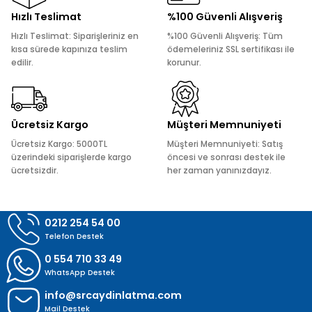
Ürün resmi kalitesiz, bozuk veya görüntülenemiyor.
Hızlı Teslimat
%100 Güvenli Alışveriş
Ürün açıklamasında eksik bilgiler bulunuyor.
Hızlı Teslimat: Siparişleriniz en
%100 Güvenli Alışveriş: Tüm
Ürün bilgilerinde hatalar bulunuyor.
kısa sürede kapınıza teslim
ödemeleriniz SSL sertifikası ile
edilir.
korunur.
Ürün fiyatı diğer sitelerden daha pahalı.
Bu ürüne benzer farklı alternatifler olmalı.
Ücretsiz Kargo
Müşteri Memnuniyeti
Ücretsiz Kargo: 5000TL
Müşteri Memnuniyeti: Satış
üzerindeki siparişlerde kargo
öncesi ve sonrası destek ile
ücretsizdir.
her zaman yanınızdayız.
Gönder
0212 254 54 00
Telefon Destek
0 554 710 33 49
WhatsApp Destek
info@srcaydinlatma.com
Mail Destek