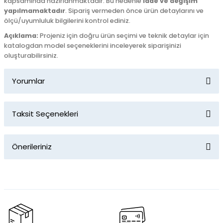
kapsamında hazırlanmaktadır. Bu nedenle
iade ve değişim
yapılmamaktadır
. Sipariş vermeden önce ürün detaylarını ve
ölçü/uyumluluk bilgilerini kontrol ediniz.
Açıklama:
Projeniz için doğru ürün seçimi ve teknik detaylar için
katalogdan model seçeneklerini inceleyerek siparişinizi
oluşturabilirsiniz.
Yorumlar
Taksit Seçenekleri
Bu ürüne ilk yorumu siz yapın!
Önerileriniz
Yorum Yaz
Bu ürünün fiyat bilgisi, resim, ürün açıklamalarında ve diğer
konularda yetersiz gördüğünüz noktaları öneri formunu
kullanarak tarafımıza iletebilirsiniz.
Görüş ve önerileriniz için teşekkür ederiz.