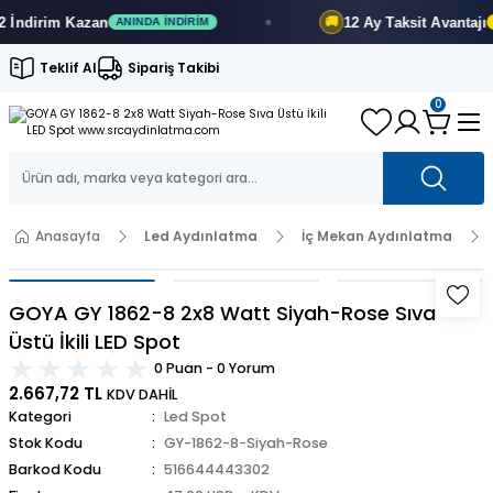
dirim
Kazan
12 Ay
Taksit Avantajı
🚚
ANINDA İNDIRIM
FIR
Teklif Al
Sipariş Takibi
0
Anasayfa
Led Aydınlatma
İç Mekan Aydınlatma
GOYA GY 1862-8 2x8 Watt Siyah-Rose Sıva
Üstü İkili LED Spot
0 Puan - 0 Yorum
2.667,72 TL
KDV DAHİL
Kategori
Led Spot
Stok Kodu
GY-1862-8-Siyah-Rose
Barkod Kodu
516644443302