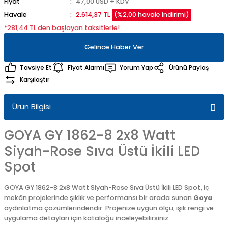
Fiyat
47,00 USD + KDV
Havale
2.614,37 TL
(%2,00 havale indirimi)
*281,44 TL den başlayan taksitlerle!
Gelince Haber Ver
Tavsiye Et
Fiyat Alarmı
Yorum Yap
Ürünü Paylaş
Karşılaştır
Ürün Bilgisi
GOYA GY 1862-8 2x8 Watt
Siyah-Rose Sıva Üstü İkili LED
Spot
GOYA GY 1862-8 2x8 Watt Siyah-Rose Sıva Üstü İkili LED Spot, iç
mekân projelerinde şıklık ve performansı bir arada sunan
Goya
aydınlatma çözümlerindendir. Projenize uygun ölçü, ışık rengi ve
uygulama detayları için kataloğu inceleyebilirsiniz.