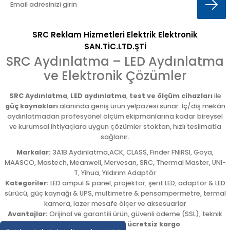
SRC Reklam Hizmetleri Elektrik Elektronik
SAN.TİC.LTD.ŞTİ
SRC Aydınlatma – LED Aydınlatma
ve Elektronik Çözümler
SRC Aydınlatma
,
LED aydınlatma
,
test ve ölçüm cihazları
ile
güç kaynakları
alanında geniş ürün yelpazesi sunar. İç/dış mekân
aydınlatmadan profesyonel ölçüm ekipmanlarına kadar bireysel
ve kurumsal ihtiyaçlara uygun çözümler stoktan, hızlı teslimatla
sağlanır.
Markalar:
3A1B Aydınlatma,ACK, CLASS, Finder FNIRSI, Goya,
MAASCO, Mastech, Meanwell, Mervesan, SRC, Thermal Master, UNI-
T, Yihua, Yıldırım Adaptör
Kategoriler:
LED ampul & panel, projektör, şerit LED, adaptör & LED
sürücü, güç kaynağı & UPS, multimetre & pensampermetre, termal
kamera, lazer mesafe ölçer ve aksesuarlar
Avantajlar:
Orijinal ve garantili ürün, güvenli ödeme (SSL), teknik
destek,
5.000 TL üzeri ücretsiz kargo