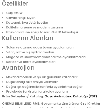
Özellikler
Güç: 2x8W
Gövde rengi: Siyah
Kategori: Sıva Üstü Spotlar
Kaliteli malzeme ve modern tasarım
Uzun ömürlü ve enerji tasarruflu LED teknolojisi
Kullanım Alanları
Salon ve oturma odası tavan uygulamaları
Vitrin, raf ve niş aydınlatmaları
Mağaza ve showroom yönlendirme aydınlatmaları
Koridor ve antre aydınlatmaları
Avantajları
Mekâna modern ve şık bir görünüm kazandırır
Düşük enerji tüketimiyle verimlidir
Doğru ışık dağılımı ile konforlu aydınlatma sağlar
Projelerde farklı alanlara kolay uyarlanır
Ürün Detayları / Katalog:
Goya Aydınlatma Kataloğu (PDF)
ÖNEMLİ BİLGİLENDİRME:
Goya marka tüm ürünler
özel üretim